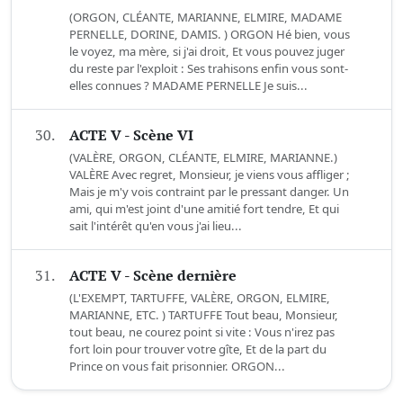
(ORGON, CLÉANTE, MARIANNE, ELMIRE, MADAME
PERNELLE, DORINE, DAMIS. ) ORGON Hé bien, vous
le voyez, ma mère, si j'ai droit, Et vous pouvez juger
du reste par l'exploit : Ses trahisons enfin vous sont-
elles connues ? MADAME PERNELLE Je suis...
30.
ACTE V - Scène VI
(VALÈRE, ORGON, CLÉANTE, ELMIRE, MARIANNE.)
VALÈRE Avec regret, Monsieur, je viens vous affliger ;
Mais je m'y vois contraint par le pressant danger. Un
ami, qui m'est joint d'une amitié fort tendre, Et qui
sait l'intérêt qu'en vous j'ai lieu...
31.
ACTE V - Scène dernière
(L'EXEMPT, TARTUFFE, VALÈRE, ORGON, ELMIRE,
MARIANNE, ETC. ) TARTUFFE Tout beau, Monsieur,
tout beau, ne courez point si vite : Vous n'irez pas
fort loin pour trouver votre gîte, Et de la part du
Prince on vous fait prisonnier. ORGON...