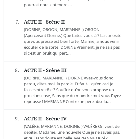
pourrait nous entendre ...
7.
ACTE II - Scène II
(DORINE, ORGON, MARIANNE. ) ORGON
(Apercevant Dorine.) Que faites-vous là ? La curiosité
qui vous presse est bien forte, Ma mie, à nous venir
écouter de la sorte. DORINE Vraiment, je ne sais pas
si c'est un bruit qui part...
8.
ACTE II - Scène III
(DORINE, MARIANNE. ) DORINE Avez-vous donc
perdu, dites-moi, la parole, Et faut-il qu'en ceci je
fasse votre rôle ? Souffrir qu'on vous propose un
projet insensé, Sans que du moindre mot vous l'ayez
repoussé ! MARIANNE Contre un père absolu...
9.
ACTE II - Scène IV
(VALÈRE, MARIANNE, DORINE. ) VALÈRE On vient de
débiter, Madame, une nouvelle Que je ne savais pas,
et qui sans doute est belle. MARIANNE Quoi ?