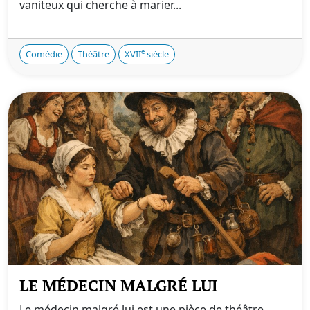
vaniteux qui cherche à marier...
e
Comédie
Théâtre
XVII
siècle
LE MÉDECIN MALGRÉ LUI
Le médecin malgré lui est une pièce de théâtre