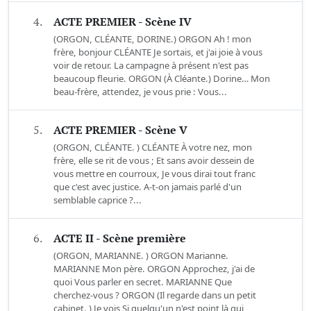
4.
ACTE PREMIER - Scène IV
(ORGON, CLÉANTE, DORINE.) ORGON Ah ! mon
frère, bonjour CLÉANTE Je sortais, et j'ai joie à vous
voir de retour. La campagne à présent n'est pas
beaucoup fleurie. ORGON (À Cléante.) Dorine… Mon
beau-frère, attendez, je vous prie : Vous...
5.
ACTE PREMIER - Scène V
(ORGON, CLÉANTE. ) CLÉANTE À votre nez, mon
frère, elle se rit de vous ; Et sans avoir dessein de
vous mettre en courroux, Je vous dirai tout franc
que c'est avec justice. A-t-on jamais parlé d'un
semblable caprice ?...
6.
ACTE II - Scène première
(ORGON, MARIANNE. ) ORGON Marianne.
MARIANNE Mon père. ORGON Approchez, j'ai de
quoi Vous parler en secret. MARIANNE Que
cherchez-vous ? ORGON (Il regarde dans un petit
cabinet. ) Je vois Si quelqu'un n'est point là qui