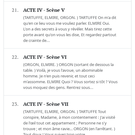
21.
ACTE IV - Scène V
(TARTUFFE, ELMIRE, ORGON. ) TARTUFFE On m'a dit
qu'en ce lieu vous me vouliez parler. ELMIRE Oui.
L'on a des secrets à vous y révéler. Mais tirez cette
porte avant qu'on vous les dise, Et regardez partout
de crainte de...
22.
ACTE IV - Scène VI
(ORGON, ELMIRE. ) ORGON (sortant de dessous la
table. ) Voilà, je vous l'avoue, un abominable
homme. Je n'en puis revenir, et tout ceci
m'assomme. ELMIRE Quoi ? Vous sortez si tôt ? Vous
vous moquez des gens. Rentrez sous...
23.
ACTE IV - Scène VII
(TARTUFFE, ELMIRE, ORGON. ) TARTUFFE Tout
conspire, Madame, à mon contentement : J'ai visité
de l'œil tout cet appartement ; Personne ne s'y
trouve ; et mon âme ravie… ORGON (en l'arrêtant. )
Tout doux ! Vous suivez trop votre...