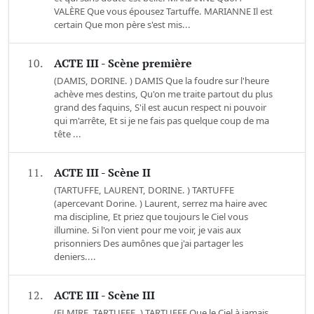
VALÈRE Que vous épousez Tartuffe. MARIANNE Il est
certain Que mon père s'est mis...
10.
ACTE III - Scène première
(DAMIS, DORINE. ) DAMIS Que la foudre sur l'heure
achève mes destins, Qu'on me traite partout du plus
grand des faquins, S'il est aucun respect ni pouvoir
qui m'arrête, Et si je ne fais pas quelque coup de ma
tête ...
11.
ACTE III - Scène II
(TARTUFFE, LAURENT, DORINE. ) TARTUFFE
(apercevant Dorine. ) Laurent, serrez ma haire avec
ma discipline, Et priez que toujours le Ciel vous
illumine. Si l'on vient pour me voir, je vais aux
prisonniers Des aumônes que j'ai partager les
deniers....
12.
ACTE III - Scène III
(ELMIRE, TARTUFFE. ) TARTUFFE Que le Ciel à jamais