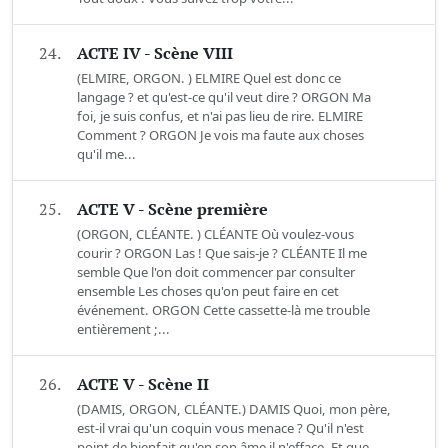
24.
ACTE IV - Scène VIII
(ELMIRE, ORGON. ) ELMIRE Quel est donc ce
langage ? et qu'est-ce qu'il veut dire ? ORGON Ma
foi, je suis confus, et n'ai pas lieu de rire. ELMIRE
Comment ? ORGON Je vois ma faute aux choses
qu'il me...
25.
ACTE V - Scène première
(ORGON, CLÉANTE. ) CLÉANTE Où voulez-vous
courir ? ORGON Las ! Que sais-je ? CLÉANTE Il me
semble Que l'on doit commencer par consulter
ensemble Les choses qu'on peut faire en cet
événement. ORGON Cette cassette-là me trouble
entièrement ;...
26.
ACTE V - Scène II
(DAMIS, ORGON, CLÉANTE.) DAMIS Quoi, mon père,
est-il vrai qu'un coquin vous menace ? Qu'il n'est
point de bienfait qu'en son âme il n'efface, Et que