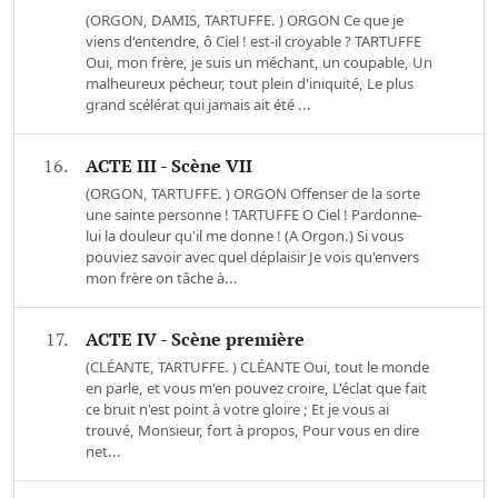
(ORGON, DAMIS, TARTUFFE. ) ORGON Ce que je
viens d'entendre, ô Ciel ! est-il croyable ? TARTUFFE
Oui, mon frère, je suis un méchant, un coupable, Un
malheureux pécheur, tout plein d'iniquité, Le plus
grand scélérat qui jamais ait été ...
16.
ACTE III - Scène VII
(ORGON, TARTUFFE. ) ORGON Offenser de la sorte
une sainte personne ! TARTUFFE O Ciel ! Pardonne-
lui la douleur qu'il me donne ! (A Orgon.) Si vous
pouviez savoir avec quel déplaisir Je vois qu'envers
mon frère on tâche à...
17.
ACTE IV - Scène première
(CLÉANTE, TARTUFFE. ) CLÉANTE Oui, tout le monde
en parle, et vous m'en pouvez croire, L'éclat que fait
ce bruit n'est point à votre gloire ; Et je vous ai
trouvé, Monsieur, fort à propos, Pour vous en dire
net...