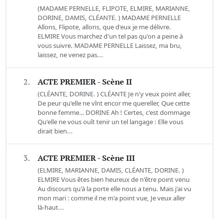
(MADAME PERNELLE, FLIPOTE, ELMIRE, MARIANNE,
DORINE, DAMIS, CLÉANTE. ) MADAME PERNELLE
Allons, Flipote, allons, que d'eux je me délivre.
ELMIRE Vous marchez d'un tel pas qu'on a peine à
vous suivre. MADAME PERNELLE Laissez, ma bru,
laissez, ne venez pas...
2.
ACTE PREMIER - Scène II
(CLÉANTE, DORINE. ) CLÉANTE Je n'y veux point aller,
De peur qu'elle ne vînt encor me quereller, Que cette
bonne femme… DORINE Ah ! Certes, c'est dommage
Qu'elle ne vous ouît tenir un tel langage : Elle vous
dirait bien...
3.
ACTE PREMIER - Scène III
(ELMIRE, MARIANNE, DAMIS, CLÉANTE, DORINE. )
ELMIRE Vous êtes bien heureux de n'être point venu
Au discours qu'à la porte elle nous a tenu. Mais j'ai vu
mon mari : comme il ne m'a point vue, Je veux aller
là-haut...