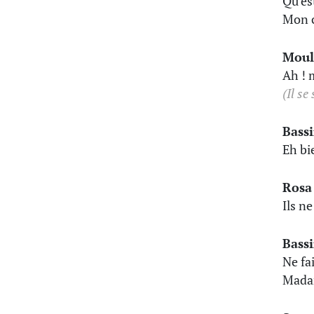
Qu'es
Mon c
Moul
Ah ! 
(Il se
Bass
Eh bi
Rosa
Ils n
Bass
Ne fai
Madam