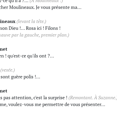
t-ce qu'il a ?…
(À Moulineaux :)
her Moulineaux. Je vous présente ma…
ineaux
(levant la tête.)
mon Dieu !… Rosa ici ! Filons !
 sauve par la gauche, premier plan.)
inet
en ! qu'est-ce qu'ils ont ?…
(vexée.)
e sont guère polis !…
inet
s pas attention, c'est la surprise !
(Remontant. À Suzanne.
e, voulez-vous me permettre de vous présenter…