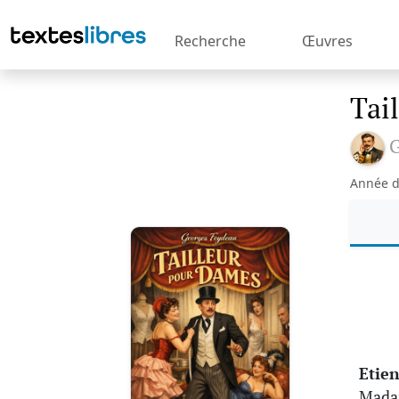
Recherche
Œuvres
Tai
G
Année d
Etie
Madam