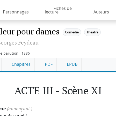
Fiches de
Personnages
lecture
Auteurs
lleur pour dames
Comédie
Théâtre
eorges Feydeau
e parution : 1886
Chapitres
PDF
EPUB
ACTE III - Scène XI
nne
(annonçant.)
e Bassinet !