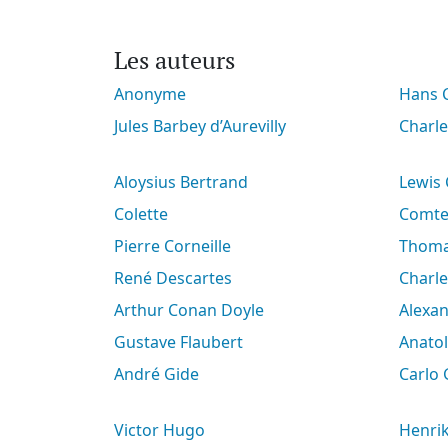
Les auteurs
Anonyme
Hans
Jules Barbey d’Aurevilly
Charl
Aloysius Bertrand
Lewis
Colette
Comt
Pierre Corneille
Thoma
René Descartes
Charl
Arthur Conan Doyle
Alex
Gustave Flaubert
Anato
André Gide
Carlo
Victor Hugo
Henri