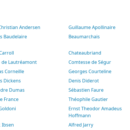
 Christian Andersen
Guillaume Apollinaire
es Baudelaire
Beaumarchais
 Carroll
Chateaubriand
e de Lautréamont
Comtesse de Ségur
s Corneille
Georges Courteline
es Dickens
Denis Diderot
andre Dumas
Sébastien Faure
le France
Théophile Gautier
 Goldoni
Ernst Theodor Amadeus
Hoffmann
k Ibsen
Alfred Jarry