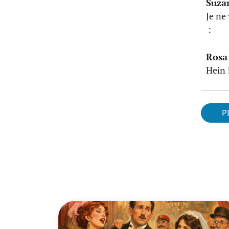
Suza
Je ne
:
Rosa
Hein 
P