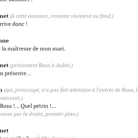
inet
(à cette annonce, remonte vivement au fond.)
rrive donc !
nne
! la maîtresse de mon mari.
inet
(présentant Rosa à Aubin.)
us présente…
n
(qui, préoccupé, n'a pas fait attention à l'entrée de Rosa, 
naissant.)
! Rosa !… Quel pétrin !…
 sauve par la droite, premier plan.)
inet