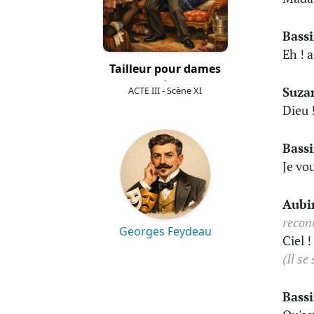
Bass
Eh ! a
Tailleur pour dames
-
Suza
ACTE III - Scène XI
Dieu 
Bass
Je vo
Aubi
recon
Georges Feydeau
Ciel 
(Il se
Bass