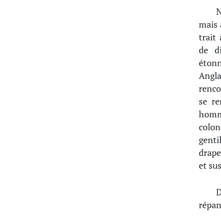
N
mais 
trait
de d
étonn
Angl
renco
se re
homm
colo
genti
drape
et su
répan