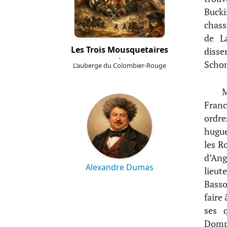
Bucki
chass
de La
Les Trois Mousquetaires
diss
-
Schom
L’auberge du Colombier-Rouge
M
Franc
ordre
hugue
les R
d’An
Alexandre Dumas
lieut
Basso
faire
ses 
Dompi