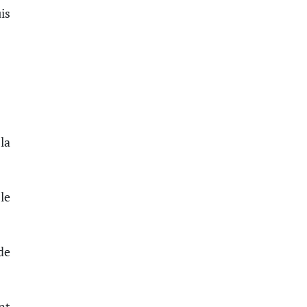
is
la
le
de
nt