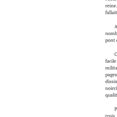
reine
fallai
A
nombr
pont d
C
facil
milit
pages
dissi
noirc
qualit
P
trois