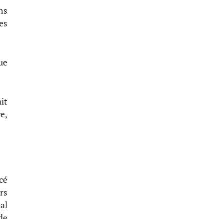
ns
es
ue
it
re,
cé
rs
al
de