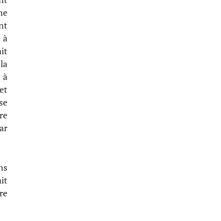
ne
nt
 à
it
la
 à
et
se
re
ar
ns
it
re