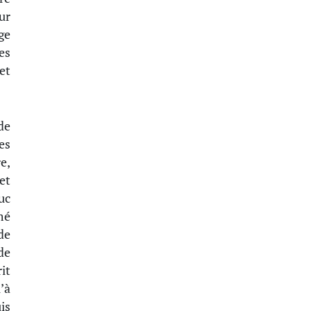
ur
ge
es
et
de
es
e,
et
uc
mé
de
de
it
’à
is