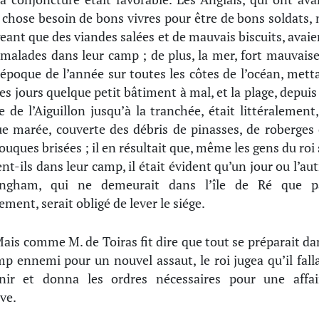
 chose besoin de bons vivres pour être de bons soldats, 
ant que des viandes salées et de mauvais biscuits, avaie
 malades dans leur camp ; de plus, la mer, fort mauvaise
 époque de l’année sur toutes les côtes de l’océan, metta
les jours quelque petit bâtiment à mal, et la plage, depuis 
e de l’Aiguillon jusqu’à la tranchée, était littéralement,
e marée, couverte des débris de pinasses, de roberges 
louques brisées ; il en résultait que, même les gens du roi 
ent-ils dans leur camp, il était évident qu’un jour ou l’aut
ingham, qui ne demeurait dans l’île de Ré que p
ement, serait obligé de lever le siége.
ais comme M. de Toiras fit dire que tout se préparait da
mp ennemi pour un nouvel assaut, le roi jugea qu’il falla
nir et donna les ordres nécessaires pour une affai
ive.