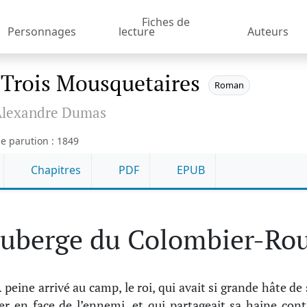
Fiches de
Personnages
lecture
Auteurs
 Trois Mousquetaires
Roman
Alexandre Dumas
e parution : 1849
Chapitres
PDF
EPUB
auberge du Colombier-Ro
 peine arrivé au camp, le roi, qui avait si grande hâte de 
er en face de l’ennemi, et qui partageait sa haine cont