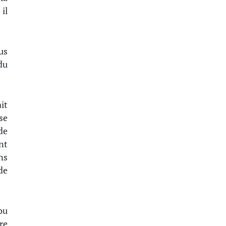
il
us
du
it
se
de
nt
ns
de
ou
re