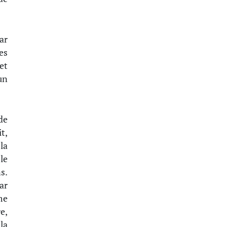
ar
es
et
un
de
t,
la
le
s.
ar
me
e,
la