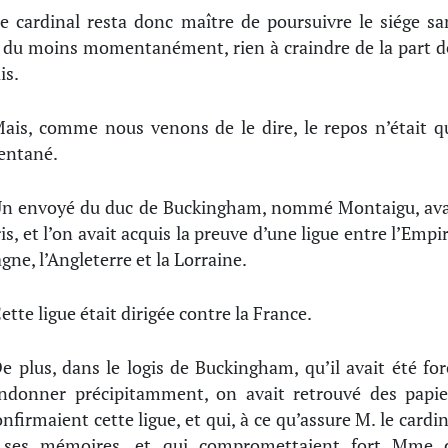
e cardinal resta donc maître de poursuivre le siége sa
, du moins momentanément, rien à craindre de la part d
is.
ais, comme nous venons de le dire, le repos n’était q
ntané.
n envoyé du duc de Buckingham, nommé Montaigu, ava
is, et l’on avait acquis la preuve d’une ligue entre l’Empi
gne, l’Angleterre et la Lorraine.
ette ligue était dirigée contre la France.
e plus, dans le logis de Buckingham, qu’il avait été for
ndonner précipitamment, on avait retrouvé des papie
onfirmaient cette ligue, et qui, à ce qu’assure M. le cardin
 ses mémoires, et qui compromettaient fort Mme 