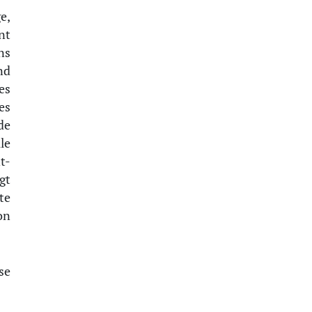
e,
nt
ns
nd
es
es
de
le
t-
gt
te
on
se