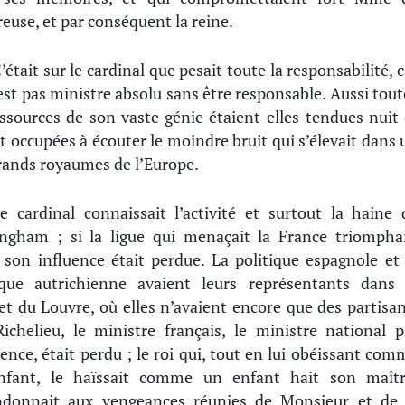
euse, et par conséquent la reine.
’était sur le cardinal que pesait toute la responsabilité, c
est pas ministre absolu sans être responsable. Aussi tout
essources de son vaste génie étaient-elles tendues nuit 
et occupées à écouter le moindre bruit qui s’élevait dans 
rands royaumes de l’Europe.
e cardinal connaissait l’activité et surtout la haine 
ngham ; si la ligue qui menaçait la France triomphai
 son influence était perdue. La politique espagnole et 
ique autrichienne avaient leurs représentants dans 
et du Louvre, où elles n’avaient encore que des partisan
Richelieu, le ministre français, le ministre national p
lence, était perdu ; le roi qui, tout en lui obéissant com
nfant, le haïssait comme un enfant hait son maîtr
ndonnait aux vengeances réunies de Monsieur et de 