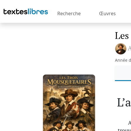
Recherche
Œuvres
Les
Année d
L’
A
trouv