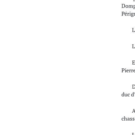
Dompi
Périg
L
L
E
Pierr
D
duc d
A
chasse
L