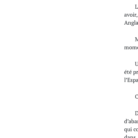
L
avoir
Angla
M
mome
U
été pr
l’Espa
C
D
d’aba
qui c
dans