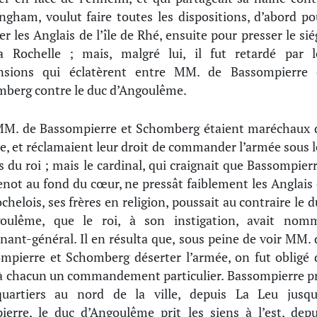
ngham, voulut faire toutes les dispositions, d’abord po
er les Anglais de l’île de Rhé, ensuite pour presser le sié
 Rochelle ; mais, malgré lui, il fut retardé par l
ensions qui éclatèrent entre MM. de Bassompierre 
berg contre le duc d’Angoulême.
M. de Bassompierre et Schomberg étaient maréchaux 
e, et réclamaient leur droit de commander l’armée sous l
s du roi ; mais le cardinal, qui craignait que Bassompierr
not au fond du cœur, ne pressât faiblement les Anglais 
ochelois, ses frères en religion, poussait au contraire le d
goulême, que le roi, à son instigation, avait nom
enant-général. Il en résulta que, sous peine de voir MM. 
mpierre et Schomberg déserter l’armée, on fut obligé 
 à chacun un commandement particulier. Bassompierre pr
quartiers au nord de la ville, depuis La Leu jusqu
erre, le duc d’Angoulême prit les siens à l’est, depu