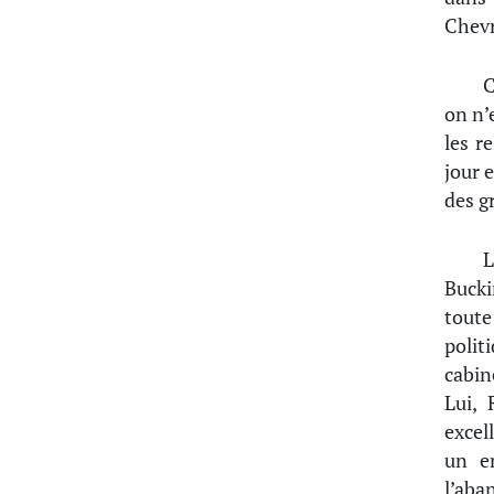
Chevr
C
on n’
les r
jour 
des g
L
Bucki
toute
polit
cabin
Lui, 
excel
un e
l’aba