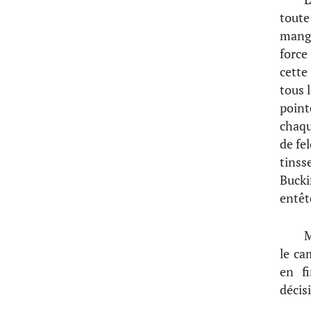
toute
mange
force
cette
tous 
point
chaqu
de fe
tinss
Buck
entêt
M
le ca
en fi
décis