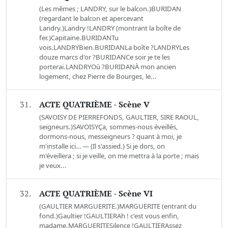
(Les mêmes ; LANDRY, sur le balcon.)BURIDAN
(regardant le balcon et apercevant
Landry.)Landry !LANDRY (montrant la boîte de
fer.)Capitaine.BURIDANTu
vois.LANDRYBien.BURIDANLa boîte ?LANDRYLes
douze marcs d'or ?BURIDANCe soir je te les
porterai.LANDRYOù ?BURIDANÀ mon ancien
logement, chez Pierre de Bourges, le...
31.
ACTE QUATRIÈME - Scène V
(SAVOISY DE PIERREFONDS, GAULTIER, SIRE RAOUL,
seigneurs.)SAVOISYÇa, sommes-nous éveillés,
dormons-nous, messeigneurs ? quant à moi, je
m'installe ici… — (Il s'assied.) Si je dors, on
m'éveillera ; si je veille, on me mettra à la porte ; mais
je veux...
32.
ACTE QUATRIÈME - Scène VI
(GAULTIER MARGUERITE.)MARGUERITE (entrant du
fond.)Gaultier !GAULTIERAh ! c'est vous enfin,
madame.MARGUERITESilence !GAULTIERAssez