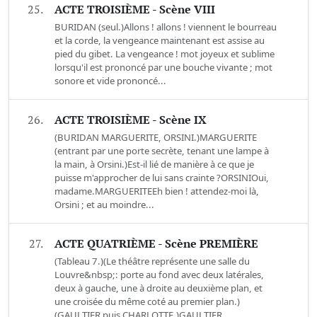
25.
ACTE TROISIÈME - Scène VIII
BURIDAN (seul.)Allons ! allons ! viennent le bourreau
et la corde, la vengeance maintenant est assise au
pied du gibet. La vengeance ! mot joyeux et sublime
lorsqu'il est prononcé par une bouche vivante ; mot
sonore et vide prononcé...
26.
ACTE TROISIÈME - Scène IX
(BURIDAN MARGUERITE, ORSINI.)MARGUERITE
(entrant par une porte secrète, tenant une lampe à
la main, à Orsini.)Est-il lié de manière à ce que je
puisse m'approcher de lui sans crainte ?ORSINIOui,
madame.MARGUERITEEh bien ! attendez-moi là,
Orsini ; et au moindre...
27.
ACTE QUATRIÈME - Scène PREMIÈRE
(Tableau 7.)(Le théâtre représente une salle du
Louvre&nbsp;: porte au fond avec deux latérales,
deux à gauche, une à droite au deuxième plan, et
une croisée du même coté au premier plan.)
(GAULTIER puis CHARLOTTE.)GAULTIER