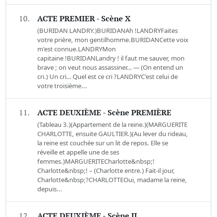
10.
ACTE PREMIER - Scène X
(BURIDAN LANDRY.)BURIDANAh !LANDRYFaites
votre prière, mon gentilhomme.BURIDANCette voix
m'est connue.LANDRYMon
capitaine !BURIDANLandry ! il faut me sauver, mon
brave ; on veut nous assassiner… — (On entend un
cri.) Un cri… Quel est ce cri ?LANDRYC'est celui de
votre troisième...
11.
ACTE DEUXIÈME - Scène PREMIÈRE
(Tableau 3.)(Appartement de la reine.)(MARGUERITE
CHARLOTTE, ensuite GAULTIER.)(Au lever du rideau,
la reine est couchée sur un lit de repos. Elle se
réveille et appelle une de ses
femmes.)MARGUERITECharlotte&nbsp;!
Charlotte&nbsp;! – (Charlotte entre.) Fait-il jour,
Charlotte&nbsp;?CHARLOTTEOui, madame la reine,
depuis...
12.
ACTE DEUXIÈME - Scène II