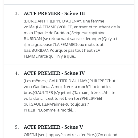
3.
ACTE PREMIER - Scène III
(BURIDAN PHILIPPE D'AULNAY, une femme
voilée.)LA FEMME (VOILÉE, entrant et touchant de la
main l'épaule de Buridan.)Seigneur capitaine…
BURIDAN (se retournant sans se déranger,)Qu'y a-t-
il, ma gracieuse ?LA FEMMEDeux mots tout
bas.BURIDANPourquoi pas tout haut ?LA
FEMMEParce qu'il n'y a que...
4.
ACTE PREMIER - Scène IV
(Les mêmes ; GAULTIER D'AULNAY.)PHILIPPEChut !
voici Gaultier… À moi, frère, à moi !(Il lui tend les
bras.)GAULTIER (s'y jetant.)Ta main, frère… Ah ! te
voilà donc ! c'est toi et bien toi ?PHILIPPEEh !
oui.GAULTIERM'aimes-tu toujours ?
PHILIPPEComme la moitié...
5.
ACTE PREMIER - Scène V
ORSINI (seul, appuyé contre la fenêtre.)(On entend