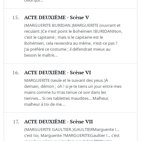
celui qui...
15.
ACTE DEUXIÈME - Scène V
(MARGUERITE BURIDAN.)MARGUERITE (ouvrant et
reculant.)Ce n'est point le Bohémien !BURIDANNon,
c'est le capitaine ; mais si le capitaine est le
Bohémien, cela reviendra au même, n'est-ce pas ?
J'ai préféré ce costume ; il défendrait mieux au
besoin le maître...
16.
ACTE DEUXIÈME - Scène VI
MARGUERITE (seule et le suivant des yeux.)À
demain, démon ; oh ! si je te tiens un jour entre mes
mains comme tu m'as tenue ce soir dans les
tiennes… Si ces tablettes maudites… Malheur,
malheur à toi de me...
17.
ACTE DEUXIÈME - Scène VII
(MARGUERITE GAULTIER.)GAULTIERMarguerite !…
c'est toi, Marguerite ?MARGUERITEGaultier !… c'est