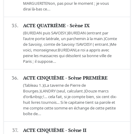
MARGUERITENon, pas pour le moment ; je vous
dirai là-bas ce...
35.
ACTE QUATRIÈME - Scène IX
(BURIDAN puis SAVOISY.)BURIDAN (entrant par
l'autre porte latérale, un parchemin à la main.)Comte
de Savoisy, comte de Savoisy !SAVOISY ( entrant.)Me
voici, monseigneur.BURIDANLe roi a appris avec
peine les massacres qui désolent sa bonne ville de
Paris ; il suppose...
36.
ACTE CINQUIÈME - Scène PREMIÈRE
(Tableau 1.)(La taverne de Pierre de
Bourges.)LANDRY (seul, calculant.)Douze marcs
d'or&nbsp;!… cela fait, si je compte bien, six cent dix-
huit livres tournois… Si le capitaine tient sa parole et
me compte cette somme en échange de cette petite
boîte de...
37.
ACTE CINQUIÈME - Scène II