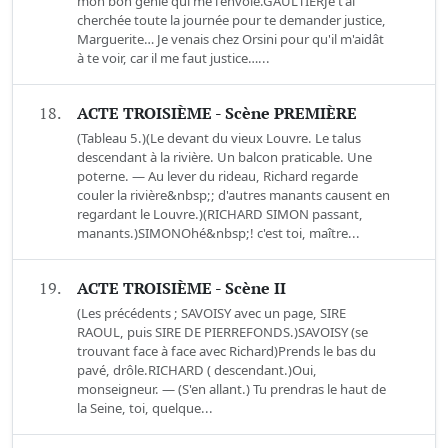
mon bon génie qui me l'envoie.GAULTIERJe t'ai
cherchée toute la journée pour te demander justice,
Marguerite… Je venais chez Orsini pour qu'il m'aidât
à te voir, car il me faut justice…...
18.
ACTE TROISIÈME - Scène PREMIÈRE
(Tableau 5.)(Le devant du vieux Louvre. Le talus
descendant à la rivière. Un balcon praticable. Une
poterne. — Au lever du rideau, Richard regarde
couler la rivière&nbsp;; d'autres manants causent en
regardant le Louvre.)(RICHARD SIMON passant,
manants.)SIMONOhé&nbsp;! c'est toi, maître...
19.
ACTE TROISIÈME - Scène II
(Les précédents ; SAVOISY avec un page, SIRE
RAOUL, puis SIRE DE PIERREFONDS.)SAVOISY (se
trouvant face à face avec Richard)Prends le bas du
pavé, drôle.RICHARD ( descendant.)Oui,
monseigneur. — (S'en allant.) Tu prendras le haut de
la Seine, toi, quelque...