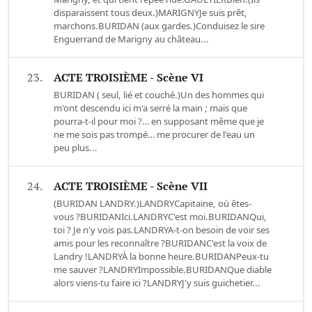
disparaissent tous deux.)MARIGNYJe suis prêt,
marchons.BURIDAN (aux gardes.)Conduisez le sire
Enguerrand de Marigny au château...
23.
ACTE TROISIÈME - Scène VI
BURIDAN ( seul, lié et couché.)Un des hommes qui
m'ont descendu ici m'a serré la main ; mais que
pourra-t-il pour moi ?… en supposant même que je
ne me sois pas trompé… me procurer de l'eau un
peu plus...
24.
ACTE TROISIÈME - Scène VII
(BURIDAN LANDRY.)LANDRYCapitaine, où êtes-
vous ?BURIDANIci.LANDRYC'est moi.BURIDANQui,
toi ? Je n'y vois pas.LANDRYA-t-on besoin de voir ses
amis pour les reconnaître ?BURIDANC'est la voix de
Landry !LANDRYÀ la bonne heure.BURIDANPeux-tu
me sauver ?LANDRYImpossible.BURIDANQue diable
alors viens-tu faire ici ?LANDRYJ'y suis guichetier...