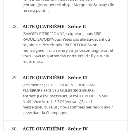
(entrant.)Marguerite&nbsp;! Marguerite&nbsp;! elle
ne sera point...
28.
ACTE QUATRIÈME - Scène II
(SAVOISY PIERREFONDS, seigneurs, puis SIRE
RAOUL.)SAVOISYVous n'êtes pas allé au-devant du
roi, sire de Pierrefonds ?PIERREFONDSNon,
monseigneur ; si la reine y va, je l'accompagnerai ; et
vous ?SAVOISYJ'attendrai notre sire ici : il y a sur la
route une...
29.
ACTE QUATRIÈME - Scène III
(Les mêmes ; LE ROI, LA REINE, BURIDAN,
PLUSIEURS SEIGNEURS.)LES SEIGNEURS (,
entrant.)Le roi, messieurs, le roi !LE PEUPLENoël !
Noël ! Vive le roi !LE ROI (entrant.)Salut !
messeigneurs, salut ; nous sommes heureux d'avoir
laissé dans la Champagne...
30.
ACTE QUATRIÈME - Scène IV