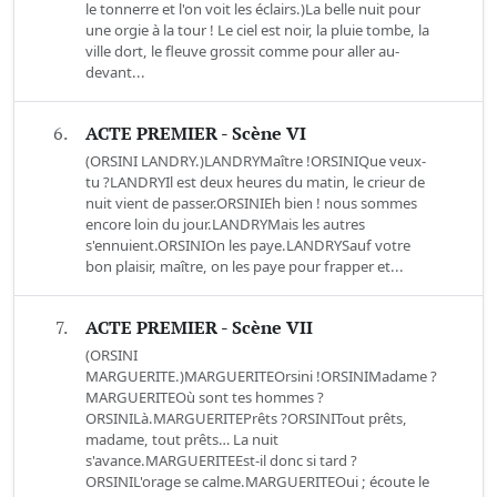
le tonnerre et l'on voit les éclairs.)La belle nuit pour
une orgie à la tour ! Le ciel est noir, la pluie tombe, la
ville dort, le fleuve grossit comme pour aller au-
devant...
6.
ACTE PREMIER - Scène VI
(ORSINI LANDRY.)LANDRYMaître !ORSINIQue veux-
tu ?LANDRYIl est deux heures du matin, le crieur de
nuit vient de passer.ORSINIEh bien ! nous sommes
encore loin du jour.LANDRYMais les autres
s'ennuient.ORSINIOn les paye.LANDRYSauf votre
bon plaisir, maître, on les paye pour frapper et...
7.
ACTE PREMIER - Scène VII
(ORSINI
MARGUERITE.)MARGUERITEOrsini !ORSINIMadame ?
MARGUERITEOù sont tes hommes ?
ORSINILà.MARGUERITEPrêts ?ORSINITout prêts,
madame, tout prêts… La nuit
s'avance.MARGUERITEEst-il donc si tard ?
ORSINIL'orage se calme.MARGUERITEOui ; écoute le