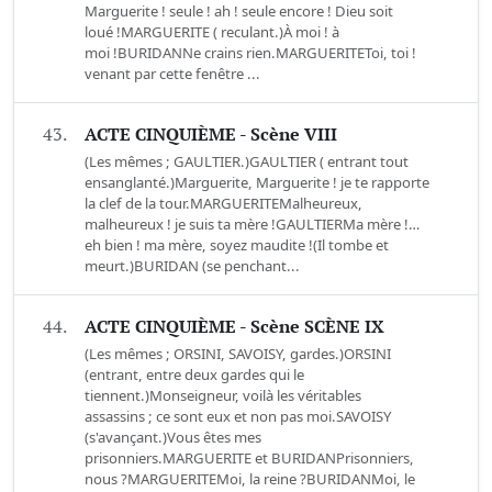
Marguerite ! seule ! ah ! seule encore ! Dieu soit
loué !MARGUERITE ( reculant.)À moi ! à
moi !BURIDANNe crains rien.MARGUERITEToi, toi !
venant par cette fenêtre ...
43.
ACTE CINQUIÈME - Scène VIII
(Les mêmes ; GAULTIER.)GAULTIER ( entrant tout
ensanglanté.)Marguerite, Marguerite ! je te rapporte
la clef de la tour.MARGUERITEMalheureux,
malheureux ! je suis ta mère !GAULTIERMa mère !…
eh bien ! ma mère, soyez maudite !(Il tombe et
meurt.)BURIDAN (se penchant...
44.
ACTE CINQUIÈME - Scène SCÈNE IX
(Les mêmes ; ORSINI, SAVOISY, gardes.)ORSINI
(entrant, entre deux gardes qui le
tiennent.)Monseigneur, voilà les véritables
assassins ; ce sont eux et non pas moi.SAVOISY
(s'avançant.)Vous êtes mes
prisonniers.MARGUERITE et BURIDANPrisonniers,
nous ?MARGUERITEMoi, la reine ?BURIDANMoi, le