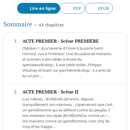
Lire en ligne
PDF
EPUB
Sommaire
— 44 chapitres
1.
ACTE PREMIER - Scène PREMIÈRE
(Tableau 1.)(La taverne d'Orsini à la porte Saint-
Honoré, vue à l'intérieur. Une douzaine de manants
et ouvriers à des tables à droite du
spectateur&nbsp;; à une table isolée, Philippe
d'Aulnay écrivant sur parchemin&nbsp;: il a près de
lui un pot...
2.
ACTE PREMIER - Scène II
(Les mêmes ; BURIDAN.)(Il entre, dépose
tranquillement son manteau ; s'apercevant que c'est
un gentilhomme qui se défend contre du peuple, il
tire vivement son épée.)BURIDANDix contre un !…
Dix manants contre un gentilhomme, c'est cinq de
trop.(Il les frappe...