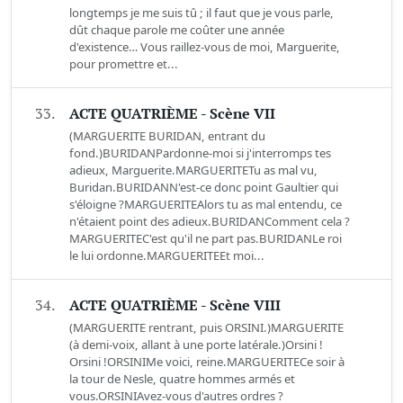
longtemps je me suis tû ; il faut que je vous parle,
dût chaque parole me coûter une année
d'existence… Vous raillez-vous de moi, Marguerite,
pour promettre et...
33.
ACTE QUATRIÈME - Scène VII
(MARGUERITE BURIDAN, entrant du
fond.)BURIDANPardonne-moi si j'interromps tes
adieux, Marguerite.MARGUERITETu as mal vu,
Buridan.BURIDANN'est-ce donc point Gaultier qui
s'éloigne ?MARGUERITEAlors tu as mal entendu, ce
n'étaient point des adieux.BURIDANComment cela ?
MARGUERITEC'est qu'il ne part pas.BURIDANLe roi
le lui ordonne.MARGUERITEEt moi...
34.
ACTE QUATRIÈME - Scène VIII
(MARGUERITE rentrant, puis ORSINI.)MARGUERITE
(à demi-voix, allant à une porte latérale.)Orsini !
Orsini !ORSINIMe voici, reine.MARGUERITECe soir à
la tour de Nesle, quatre hommes armés et
vous.ORSINIAvez-vous d'autres ordres ?