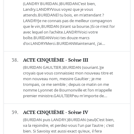
(LANDRY BURIDAN.)BURIDANC'est bien,
Landry.LANDRYVous voyez que je vous
attends.BURIDANEl tu bois, en m'attendant ?
LANDRYJe ne connais pas de meilleur compagnon
que le vin,BURIDAN (tirant sa bourse.)Si ce n'est l'or
avec lequel on l'achète.LANDRYVoici votre
boîte.BURIDANVoici tes douze marcs
d'or.LANDRYMerci.BURIDANMaintenant, j'ai...
38.
ACTE CINQUIÈME - Scène III
(BURIDAN GAULTIER.)BURIDAN (souriant.)Je
croyais que vous connaissiez mon nouveau titre et
mon nouveau nom, messire Gaultier ; je me
trompais, ce me semble ; depuis ce matin on me
nomme Lyonnet de Bournonville et l'on m'appelle
premier ministre.GAULTIERPeu m'importe de...
39.
ACTE CINQUIÈME - Scène IV
(BURIDAN puis LANDRY.)BURIDAN (seul)C'est bien,
va la rejoindre, et perdez-vous l'un par l'autre ; c'est
bien. Si Savoisy est aussi exact qu'eux, il fera