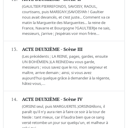
(GAULTIER PIERREFONDS, SAVOISY, RAOUL,
courtisans, puis MARIGNY.)SAVOISYAh ! Gaultier
nous avait devancés, et c'est juste… Comment va ce
matin la Marguerite des Marguerites… la reine de
France, Navarre et Bourgogne ?GAULTIERJe ne sais,
messieurs, j'arrive ; j'espérais voir mon frère...
13.
ACTE DEUXIÈME - Scène III
(Les précédents ; LA REINE, pages, gardes, ensuite
UN BOHÉMIEN.)LA REINEDieu vous garde,
messieurs ; vous savez que le roi, mon seigneur et
maître, arrive demain ; ainsi, si vous avez
aujourd'hui quelque grâce à demander à la régente,
hâtez-vous,...
14.
ACTE DEUXIÈME - Scène IV
(ORSINI seul, puis MARGUERITE.)ORSINIAllons, il
paraît qu'il n'y aura rien à faire ce soir à la tour de
Nesle : tant mieux, car il faudra bien que ce sang
versé retombe un jour sur quelqu'un, et malheur à