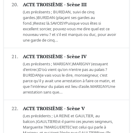
20.
ACTE TROISIÈME - Scène III
(Les précésents ; BURIDAN, suivi de cinq
gardes.)BURIDAN (plaçant ses gardes au
fond.)Restez là.SAVOISYPuisque vous êtes si
excellent sorcier, pouvez-vous me dire quel est ce
nouveau venu ? et s'il est marquis ou duc, pour avoir
une garde de cinq...
21.
ACTE TROISIÈME - Scène IV
(Les précésents ; MARIGNY.)MARIGNY (essayant
d'entrer.)D'où vient qu'on n'entre pas au palais ?
BURIDANJe vais vous le dire, monseigneur, c'est
parce qu'il y avait une arrestation à faire ce matin, et
que l'intérieur du palais est lieu d'asile.MARIGNYUne
arrestation sans que...
22.
ACTE TROISIÈME - Scène V
(Les précédents ; LA REINE et GAULTIER, au
balcon.)GAULTIEREst-il parmi ces jeunes seigneurs,
Marguerite ?MARGUERITEC'est celui qui parle à
Marigny, et qui tient l'épée nue.GAULTIERBien.(Ils