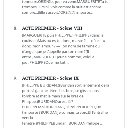
tonnerre.ORSINILe jour va venir.MARGUERITETu te
trompes, Orsini, vois comme la nuit est encore
sombre…(Elle s'assoit.)ORSININ'importe,...
8.
ACTE PREMIER - Scène VIII
(MARGUERITE puis PHILIPPE.)PHILIPPE (dans la
coulisse.)Mais où es-tu donc, ma vie ? — où es-tu
donc, mon amour ? — Ton nom de femme ou
d'ange, que je t'appelle par ton nom ?(Il
entre.)MARGUERITEJeune homme, voici le
jour.PHILIPPEQue me fait...
9.
ACTE PREMIER - Scène IX
(PHILIPPE BURIDAN.)(Buridan sort lentement de la
porte à gauche, étend les bras, se glisse dans
l'ombre et met la main sur le bras de
Philippe.)BURIDANQui est là ?
PHILIPPEMoi.BURIDANQui, toi ?PHILIPPEQue
t'importe ?BURIDANJe connais ta voix.(Il l'entraîne
vers la
fenêtre.)PHILIPPEBuridan !BURIDANPhilippe ...