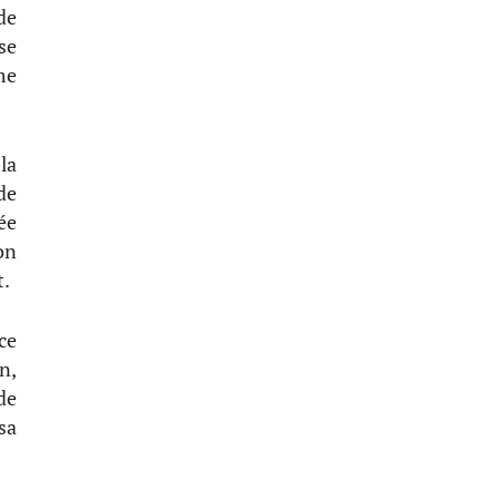
de
se
me
la
de
ée
on
t.
ce
n,
de
sa