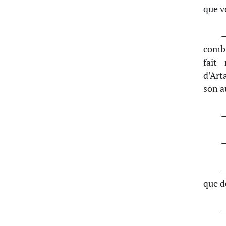
que v
—
combi
fait
d’Art
son a
—
—
—
que d
—