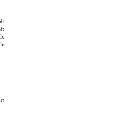
ir
it
de
de
ut