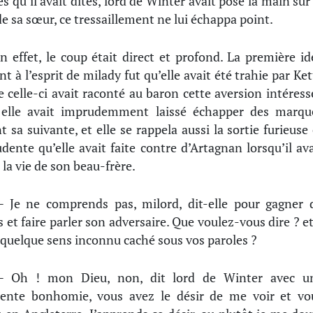
es qu’il avait dites, lord de Winter avait posé la main sur 
de sa sœur, ce tressaillement ne lui échappa point.
n effet, le coup était direct et profond. La première id
nt à l’esprit de milady fut qu’elle avait été trahie par Ke
e celle-ci avait raconté au baron cette aversion intéress
 elle avait imprudemment laissé échapper des marqu
t sa suivante, et elle se rappela aussi la sortie furieuse 
dente qu’elle avait faite contre d’Artagnan lorsqu’il ava
 la vie de son beau-frère.
 Je ne comprends pas, milord, dit-elle pour gagner 
 et faire parler son adversaire. Que voulez-vous dire ? et
l quelque sens inconnu caché sous vos paroles ?
 Oh ! mon Dieu, non, dit lord de Winter avec u
ente bonhomie, vous avez le désir de me voir et vo