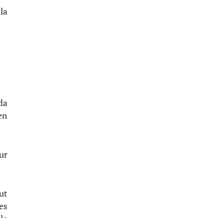
la
da
en
ur
ut
es