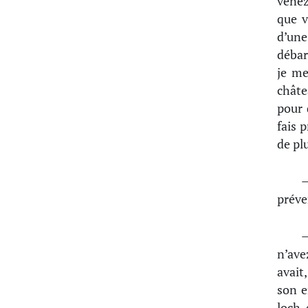
venez
que v
d’une
débar
je me
châte
pour 
fais 
de pl
—
préve
—
n’ave
avait
son e
loch 