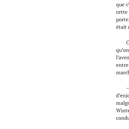
que c
cette
porte
était
C
qu’on
l’ave
entre
march
—
d’enj
malgr
Winte
condu