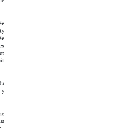
le
ée
tty
ée
es
et
it
du
 y
ne
us