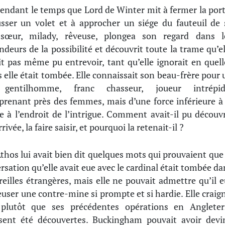
endant le temps que Lord de Winter mit à fermer la port
sser un volet et à approcher un siége du fauteuil de 
e-sœur, milady, rêveuse, plongea son regard dans l
ndeurs de la possibilité et découvrit toute la trame qu’el
it pas même pu entrevoir, tant qu’elle ignorait en quell
 elle était tombée. Elle connaissait son beau-frère pour 
gentilhomme, franc chasseur, joueur intrépid
prenant près des femmes, mais d’une force inférieure à 
e à l’endroit de l’intrigue. Comment avait-il pu découvr
rivée, la faire saisir, et pourquoi la retenait-il ?
thos lui avait bien dit quelques mots qui prouvaient que 
rsation qu’elle avait eue avec le cardinal était tombée da
reilles étrangères, mais elle ne pouvait admettre qu’il e
euser une contre-mine si prompte et si hardie. Elle craign
 plutôt que ses précédentes opérations en Angleter
sent été découvertes. Buckingham pouvait avoir devi