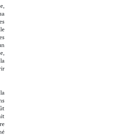
e,
sa
es
le
es
un
e,
la
ir
la
ns
ût
it
re
né