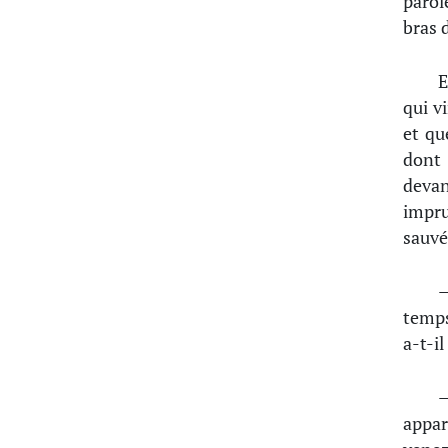
parol
bras 
E
qui vi
et qu
dont
devan
impru
sauvé
—
temps
a-t-i
—
appar