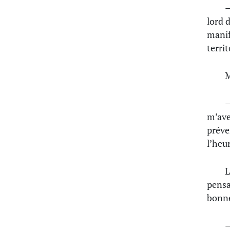
—
lord 
manif
terri
M
—
m’av
préve
l’heur
L
pensa
bonn
—