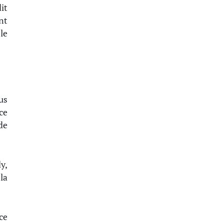
it
nt
le
us
ce
de
y,
la
ce