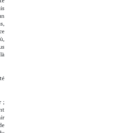
te
is
un
s,
ce
ù,
us
là
té
 ;
nt
ir
de
du