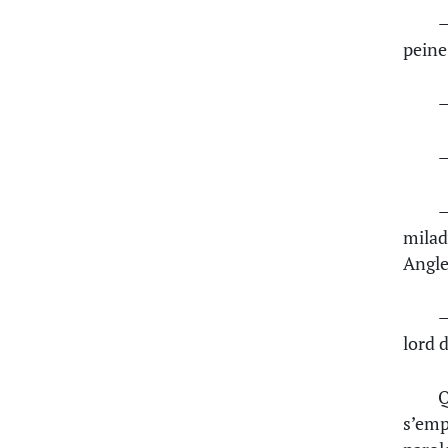
—
peine
—
—
—
mila
Angle
—
lord 
Q
s’emp