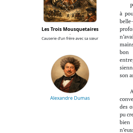
P
à pou
bell
profo
Les Trois Mousquetaires
-
n’ava
Causerie d’un frère avec sa sœur
mains
bon 
entre
sienn
son ar
A
Alexandre Dumas
conve
des o
pu cr
bien
n’eus