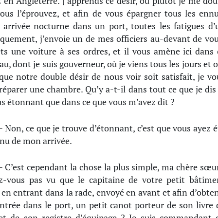
 en Angleterre. J’apprends ce désir, ou plutôt je me dou
ous l’éprouvez, et afin de vous épargner tous les ennu
 arrivée nocturne dans un port, toutes les fatigues d’
quement, j’envoie un de mes officiers au-devant de vou
ts une voiture à ses ordres, et il vous amène ici dans 
au, dont je suis gouverneur, où je viens tous les jours et o
que notre double désir de nous voir soit satisfait, je vo
préparer une chambre. Qu’y a-t-il dans tout ce que je dis 
us étonnant que dans ce que vous m’avez dit ?
 Non, ce que je trouve d’étonnant, c’est que vous ayez é
nu de mon arrivée.
 C’est cependant la chose la plus simple, ma chère sœur
z-vous pas vu que le capitaine de votre petit bâtime
, en entrant dans la rade, envoyé en avant et afin d’obten
ntrée dans le port, un petit canot porteur de son livre 
et de son registre d’équipage ? Je suis commandant 