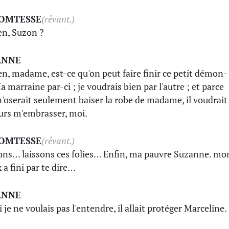
COMTESSE
(rêvant.)
en, Suzon ?
ANNE
en, madame, est-ce qu'on peut faire finir ce petit démon-
a marraine par-ci ; je voudrais bien par l'autre ; et parce
 n'oserait seulement baiser la robe de madame, il voudrait
urs m'embrasser, moi.
COMTESSE
(rêvant.)
ons… laissons ces folies… Enfin, ma pauvre Suzanne. mo
 a fini par te dire…
ANNE
 je ne voulais pas l'entendre, il allait protéger Marceline.