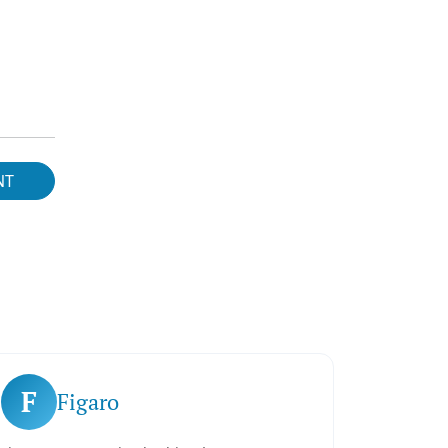
NT
F
Figaro