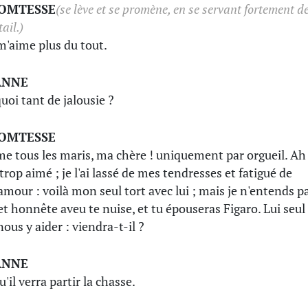
COMTESSE
(se lève et se promène, en se servant fortement d
tail.)
 m'aime plus du tout.
ANNE
uoi tant de jalousie ?
COMTESSE
 tous les maris, ma chère ! uniquement par orgueil. Ah 
i trop aimé ; je l'ai lassé de mes tendresses et fatigué de
mour : voilà mon seul tort avec lui ; mais je n'entends p
et honnête aveu te nuise, et tu épouseras Figaro. Lui seul
ous y aider : viendra-t-il ?
ANNE
'il verra partir la chasse.