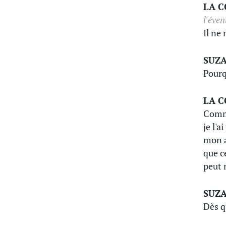
LA 
l'éven
Il ne
SUZ
Pourq
LA 
Comme
je l'a
mon a
que c
peut n
SUZ
Dès qu