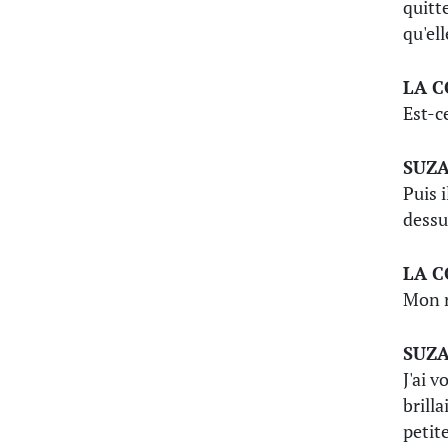
quitt
qu'el
LA 
Est-ce
SUZ
Puis i
dess
LA 
Mon r
SUZ
J'ai v
brilla
petit