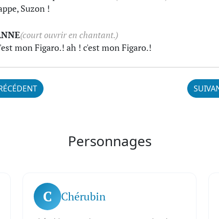
appe, Suzon !
ANNE
(court ouvrir en chantant.)
c'est mon Figaro.! ah ! c'est mon Figaro.!
RÉCÉDENT
SUIVA
Personnages
C
Chérubin