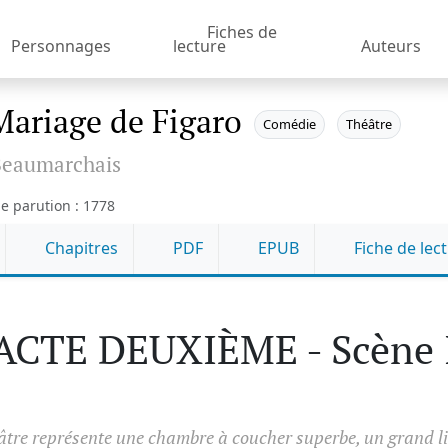
Fiches de
Personnages
lecture
Auteurs
Mariage de Figaro
Comédie
Théâtre
eaumarchais
e parution : 1778
Chapitres
PDF
EPUB
Fiche de lec
ACTE DEUXIÈME - Scène 
âtre représente une chambre à coucher superbe, un grand li