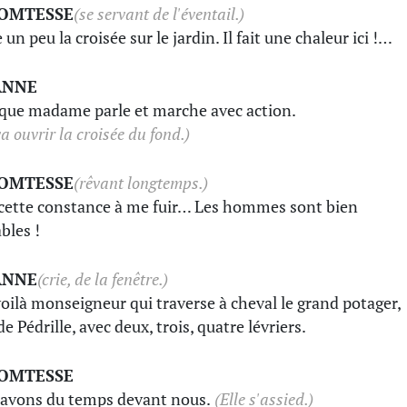
COMTESSE
(se servant de l'éventail.)
un peu la croisée sur le jardin. Il fait une chaleur ici !…
ANNE
 que madame parle et marche avec action.
va ouvrir la croisée du fond.)
COMTESSE
(rêvant longtemps.)
cette constance à me fuir… Les hommes sont bien
bles !
ANNE
(crie, de la fenêtre.)
voilà monseigneur qui traverse à cheval le grand potager,
de Pédrille, avec deux, trois, quatre lévriers.
COMTESSE
avons du temps devant nous.
(Elle s'assied.)