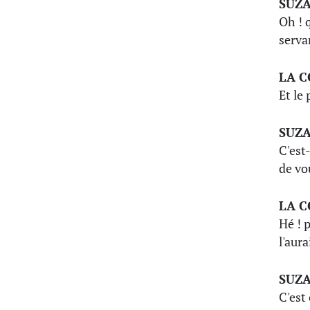
SUZ
Oh ! 
servan
LA 
Et le 
SUZ
C'est-
de vo
LA 
Hé ! 
l'aura
SUZ
C'est 