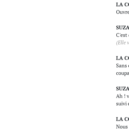
LA 
Ouvre 
SUZ
C'est
(Elle 
LA 
Sans 
coupa
SUZ
Ah ! 
suivi 
LA 
Nous 