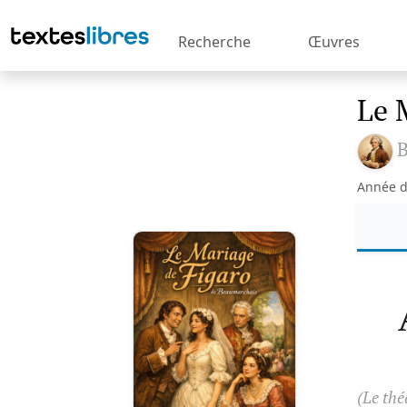
Recherche
Œuvres
Le 
B
Année d
(Le thé