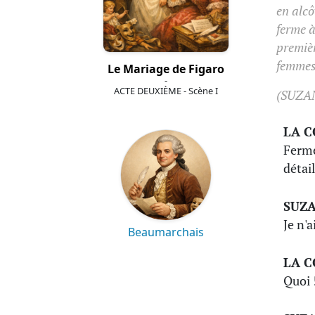
en alcô
ferme à
premièr
femmes.
Le Mariage de Figaro
-
ACTE DEUXIÈME - Scène I
(SUZA
LA 
Ferme
détail
SUZ
Je n'
Beaumarchais
LA 
Quoi !