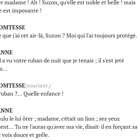
er madame ! Ah ! Suzon, qu'elle est noble et belle ! mais
le est imposante !
COMTESSE
 que j'ai cet air-là, Suzon ? Moi qui l'ai toujours protégé.
ANNE
l a vu votre ruban de nuit que je tenais ; il s'est jeté
us…
COMTESSE
(souriant.)
uban ?… Quelle enfance !
ANNE
oulu le lui ôter ; madame, c'était un lion ; ses yeux
ient… Tu ne l'auras qu'avec ma vie, disait-il en forçant sa
e voix douce et grêle.