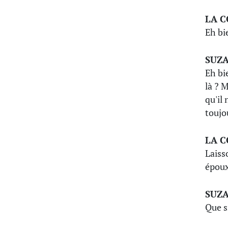
LA 
Eh bi
SUZ
Eh bi
là ? M
qu'il
toujo
LA 
Laiss
époux
SUZ
Que si