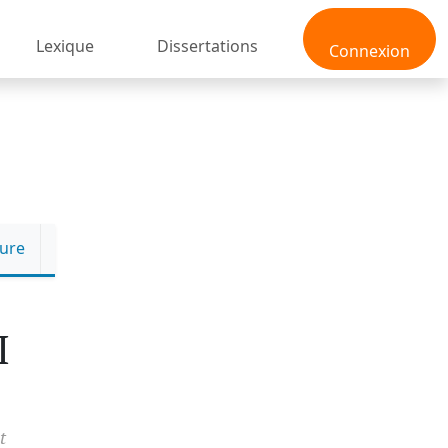
Lexique
Dissertations
Connexion
ture
I
t