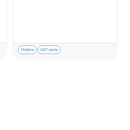
.
e
Théâtre
XIX
siècle