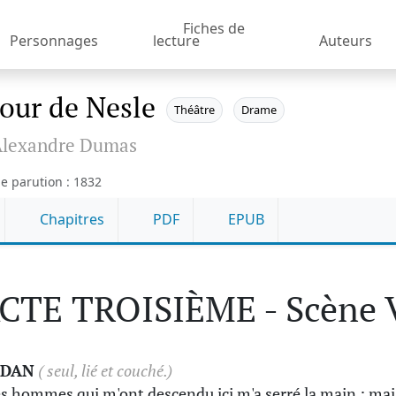
Fiches de
Personnages
lecture
Auteurs
tour de Nesle
Théâtre
Drame
Alexandre Dumas
e parution : 1832
Chapitres
PDF
EPUB
CTE TROISIÈME - Scène 
IDAN
( seul, lié et couché.)
s hommes qui m'ont descendu ici m'a serré la main ; mai