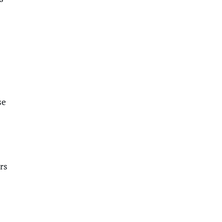
se
rs