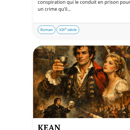
conspiration qui le conduit en prison pou
un crime qu’il...
e
Roman
XIX
siècle
KEAN