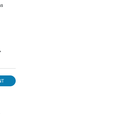
as
,
NT
s