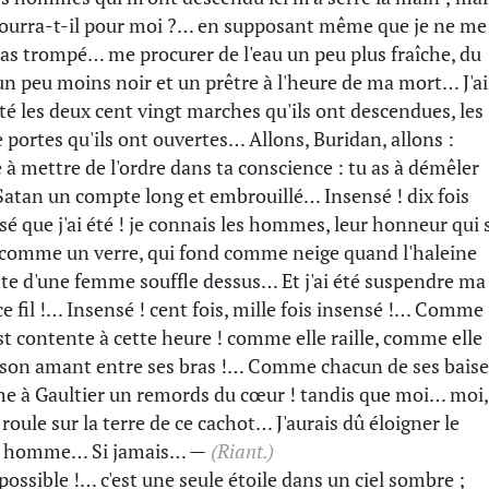
ourra-t-il pour moi ?… en supposant même que je ne me
pas trompé… me procurer de l'eau un peu plus fraîche, du
un peu moins noir et un prêtre à l'heure de ma mort… J'ai
é les deux cent vingt marches qu'ils ont descendues, les
 portes qu'ils ont ouvertes… Allons, Buridan, allons :
 à mettre de l'ordre dans ta conscience : tu as à démêler
Satan un compte long et embrouillé… Insensé ! dix fois
sé que j'ai été ! je connais les hommes, leur honneur qui 
 comme un verre, qui fond comme neige quand l'haleine
te d'une femme souffle dessus… Et j'ai été suspendre ma
 ce fil !… Insensé ! cent fois, mille fois insensé !… Comme
est contente à cette heure ! comme elle raille, comme elle
 son amant entre ses bras !… Comme chacun de ses baise
he à Gaultier un remords du cœur ! tandis que moi… moi,
 roule sur la terre de ce cachot… J'aurais dû éloigner le
e homme… Si jamais… —
(Riant.)
 possible !… c'est une seule étoile dans un ciel sombre ;