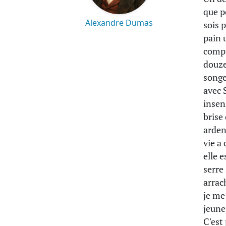
que p
Alexandre Dumas
sois 
pain 
compt
douze
songe
avec 
insen
brise
arden
vie a
elle 
serre
arrac
je me
jeun
C'est