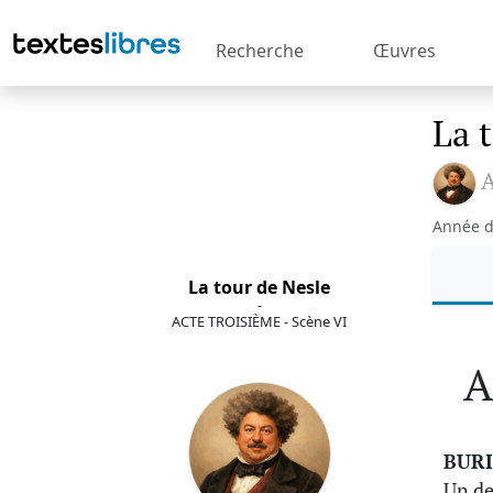
Recherche
Œuvres
La 
Année d
La tour de Nesle
-
ACTE TROISIÈME - Scène VI
A
BUR
Un de