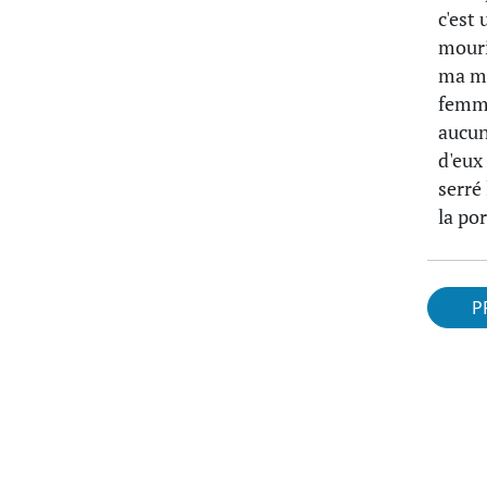
c'est
mouri
ma mo
femme
aucun 
d'eux
serré
la por
P