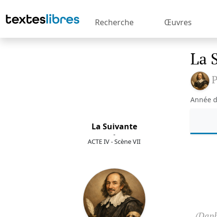
Recherche
Œuvres
La 
P
Année d
La Suivante
-
ACTE IV - Scène VII
(Daph