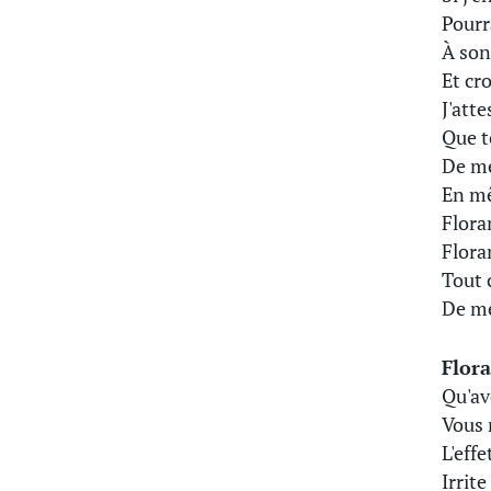
Pourr
À son
Et cr
J'atte
Que to
De mé
En mê
Flora
Flora
Tout 
De mé
Flor
Qu'av
Vous 
L'eff
Irrit