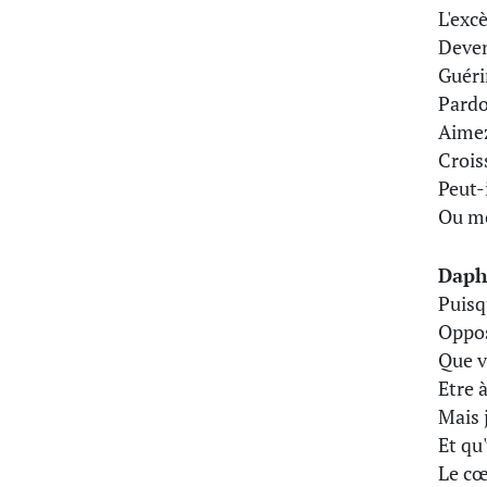
L'exc
Deven
Guérir
Pardo
Aimez
Crois
Peut-
Ou mo
Daph
Puisq
Oppos
Que ve
Etre à
Mais 
Et qu
Le cœ