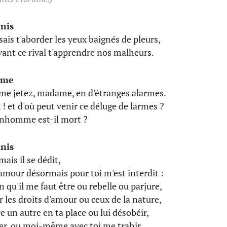
nis
osais t'aborder les yeux baignés de pleurs,
vant ce rival t'apprendre nos malheurs.
ame
me jetez, madame, en d'étranges alarmes.
 ! et d'où peut venir ce déluge de larmes ?
nhomme est-il mort ?
nis
ais il se dédit,
amour désormais pour toi m'est interdit :
n qu'il me faut être ou rebelle ou parjure,
r les droits d'amour ou ceux de la nature,
e un autre en ta place ou lui désobéir,
iter, ou moi-même avec toi me trahir.