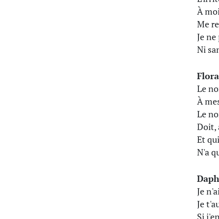
À moi
Me re
Je ne
Ni sa
Flor
Le no
À mes
Le no
Doit, 
Et qu
N'a q
Daph
Je n'
Je t'a
Si j'e