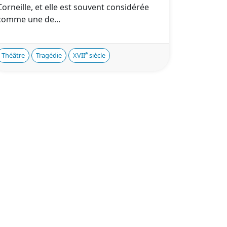
Corneille, et elle est souvent considérée
comme une de...
e
Théâtre
Tragédie
XVII
siècle