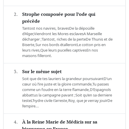
2.
Strophe composée pour l’ode qui
précède
Tantost nos navires, bravesDe la dépoüille
d’Alger,Viendront les Mores esclavesA Marseille
décharger ;Tantost, riches de la perteDe Thunis et de
Biserte,Sur nos bords étallerontLe cotton pris en
leurs rives,Que leurs pucelles captivesEn nos
maisons filleront.
3.
Sur le même sujet
Soit que de tes lauriers la grandeur poursuivantD’un
cœur où l’ire juste et la gloire commande,Tu passes
comme un foudre en la terre flamande,D’Espagnols
abbattus la campagne pavant ;Soit qu’en sa derniere
testeL’hydre civile t’arreste,Roy, que je verray jouïrDe
l’empire...
4.
À la Reine Marie de Médicis sur sa
bienvenue en France