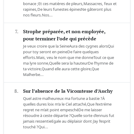
bonace ;Et ces matières de pleurs,Massacres, feux et
rapines,De leurs funestes épinesNe gâteront plus
nos fleurs.Nos...
7.
Strophe préparée, et non employée,
pour terminer l’ode qui précède
Je veux croire que la SeineAura des cygnes alorsQui
pour toy seront en peineDe faire quelques
efforts.Mais, veu le nom que me donneTout ce que
ma lyre sonne,Quelle sera la hauteurDe l’hymne de
ta victoire,Quand elle aura cette gloire,Que
Malherbe...
8.
Sur l’absence de la Vicomtesse d’Auchy
Quel astre malheureux ma fortune a bastie ?À
quelles dures loix m’a le Ciel attaché,Que l’extréme
regret ne m’ait point empeschéDe me laisser
résoudre à ceste départie ?Quelle sorte d’ennuis fut
jamais ressentieEgale au déplaisir dont j’ay l’esprit
touché ?Qui...