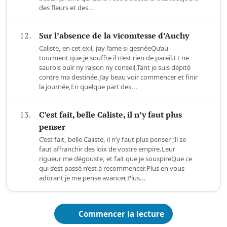
des fleurs et des...
12.
Sur l’absence de la vicomtesse d’Auchy
Caliste, en cet exil, j’ay l’ame si gesnéeQu’au
tourment que je souffre il n’est rien de pareil.Et ne
saurois ouïr ny raison ny conseil,Tant je suis dépité
contre ma destinée.J’ay beau voir commencer et finir
la journée,En quelque part des...
13.
C’est fait, belle Caliste, il n’y faut plus
penser
C’est fait, belle Caliste, il n’y faut plus penser ;Il se
faut affranchir des loix de vostre empire.Leur
rigueur me dégouste, et fait que je souspireQue ce
qui s’est passé n’est à recommencer.Plus en vous
adorant je me pense avancer,Plus...
Commencer la lecture