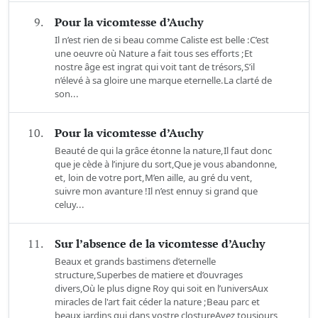
9.
Pour la vicomtesse d’Auchy
Il n’est rien de si beau comme Caliste est belle :C’est
une oeuvre où Nature a fait tous ses efforts ;Et
nostre âge est ingrat qui voit tant de trésors,S’il
n’élevé à sa gloire une marque eternelle.La clarté de
son...
10.
Pour la vicomtesse d’Auchy
Beauté de qui la grâce étonne la nature,Il faut donc
que je cède à l’injure du sort,Que je vous abandonne,
et, loin de votre port,M’en aille, au gré du vent,
suivre mon avanture !Il n’est ennuy si grand que
celuy...
11.
Sur l’absence de la vicomtesse d’Auchy
Beaux et grands bastimens d’eternelle
structure,Superbes de matiere et d’ouvrages
divers,Où le plus digne Roy qui soit en l’universAux
miracles de l'art fait céder la nature ;Beau parc et
beaux jardins qui dans vostre clostureAvez tousjours