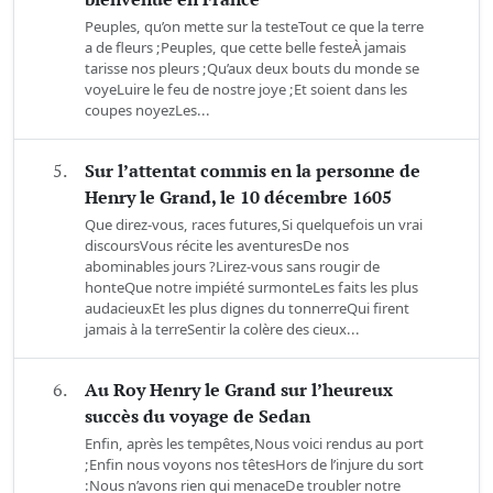
Peuples, qu’on mette sur la testeTout ce que la terre
a de fleurs ;Peuples, que cette belle festeÀ jamais
tarisse nos pleurs ;Qu’aux deux bouts du monde se
voyeLuire le feu de nostre joye ;Et soient dans les
coupes noyezLes...
5.
Sur l’attentat commis en la personne de
Henry le Grand, le 10 décembre 1605
Que direz-vous, races futures,Si quelquefois un vrai
discoursVous récite les aventuresDe nos
abominables jours ?Lirez-vous sans rougir de
honteQue notre impiété surmonteLes faits les plus
audacieuxEt les plus dignes du tonnerreQui firent
jamais à la terreSentir la colère des cieux...
6.
Au Roy Henry le Grand sur l’heureux
succès du voyage de Sedan
Enfin, après les tempêtes,Nous voici rendus au port
;Enfin nous voyons nos têtesHors de l’injure du sort
:Nous n’avons rien qui menaceDe troubler notre