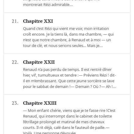
montrerait Rézi admirable...
21.
Chapitre XXI
Quand c’est Rézi qui vient me voir, mon irritation
croît encore. Je la tiens là, dans ma chambre, — qui
n’est que notre chambre, à Renaud et à moi — un
tour de clé, et nous serions seules… Mais je...
22.
Chapitre XXII
Renaud n’a pas perdu de temps. Il est rentré dîner
hier, vif, tumultueux et tendre :— Préviens Rézi ! dit-
il en m’embrassant. Que cette jeune sorcière se lave
pour le sabbat de demain !— Demain ? Où ?— Ah !...
23.
Chapitre XXIII
— Mon enfant chérie, viens que je te fasse rire !C’est
Renaud, qui interrompt dans le cabinet de toilette
l’étrillage prolongé et matinal de mes cheveux
courts. Il rit déjà, calé dans le fauteuil de paille.—
Voilà. Une personne dévouée,...