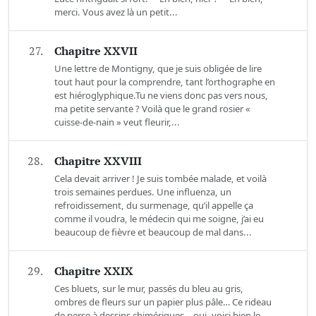
merci. Vous avez là un petit...
27.
Chapitre XXVII
Une lettre de Montigny, que je suis obligée de lire
tout haut pour la comprendre, tant l’orthographe en
est hiéroglyphique.Tu ne viens donc pas vers nous,
ma petite servante ? Voilà que le grand rosier «
cuisse-de-nain » veut fleurir,...
28.
Chapitre XXVIII
Cela devait arriver ! Je suis tombée malade, et voilà
trois semaines perdues. Une influenza, un
refroidissement, du surmenage, qu’il appelle ça
comme il voudra, le médecin qui me soigne, j’ai eu
beaucoup de fièvre et beaucoup de mal dans...
29.
Chapitre XXIX
Ces bluets, sur le mur, passés du bleu au gris,
ombres de fleurs sur un papier plus pâle… Ce rideau
de perse à dessins chimériques… oui, voici bien le