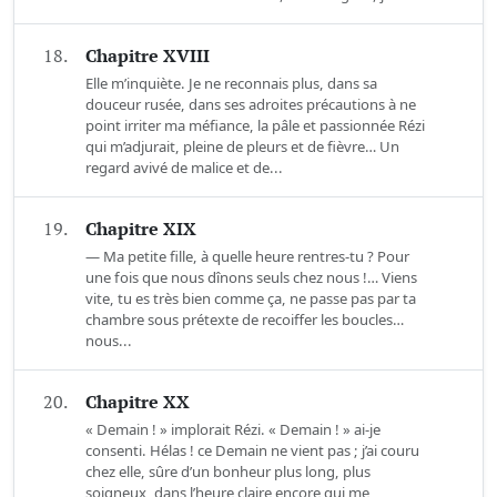
18.
Chapitre XVIII
Elle m’inquiète. Je ne reconnais plus, dans sa
douceur rusée, dans ses adroites précautions à ne
point irriter ma méfiance, la pâle et passionnée Rézi
qui m’adjurait, pleine de pleurs et de fièvre… Un
regard avivé de malice et de...
19.
Chapitre XIX
— Ma petite fille, à quelle heure rentres-tu ? Pour
une fois que nous dînons seuls chez nous !… Viens
vite, tu es très bien comme ça, ne passe pas par ta
chambre sous prétexte de recoiffer les boucles…
nous...
20.
Chapitre XX
« Demain ! » implorait Rézi. « Demain ! » ai-je
consenti. Hélas ! ce Demain ne vient pas ; j’ai couru
chez elle, sûre d’un bonheur plus long, plus
soigneux, dans l’heure claire encore qui me