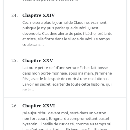
24.
Chapitre XXIV
Ceci ne sera plus le journal de Claudine, vraiment,
puisque je n’y puis parler que de Rézi. Qu’est
devenue la Claudine alerte de jadis ? Lâche, brûlante
et triste, elle flotte dans le sillage de Rézi. Le temps
coule sans...
25.
Chapitre XXV
La toute petite clef d’une serrure Fichet fait bosse
dans mon porte-monnaie, sous ma main. J’emmène
Rézi, avec le fol espoir de courir à une « solution ».
La voir en secret, écarter de toute cette histoire, qui
ne le...
26.
Chapitre XXVI
J’ai aujourd’hui devant moi, serré dans un veston
noir fort court, l’original du compromettant pastel
byzantin. Il pétille de curiosité, comme au temps où
Luce l’intriguait si fort.— Eh bien, hier ?— Eh bien,