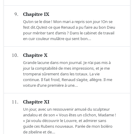
9.
Chapitre IX
Qu’on se le dise ! Mon mari a repris son jour !On se
l’est dit.Qu’est-ce que Renaud a pu faire au bon Dieu
pour mériter tant d’amis ? Dans le cabinet de travail
en cuir couleur mulâtre qui sent bon...
10.
Chapitre X
Grande lacune dans mon journal. Je n’ai pas mis à
jour la comptabilité de mes impressions, et je me
tromperai sûrement dans les totaux. La vie
continue. Il fait froid, Renaud s’agite, allègre. Il me
voiture d’une première à une...
11.
Chapitre XI
Un jour, avec un ressouvenir amusé du sculpteur
andalou et de son « Vous êtes un côchon, Madame !
» j’ai voulu découvrir le Louvre, et admirer sans
guide ces Rubens nouveaux. Parée de mon boléro
de zibeline et de...