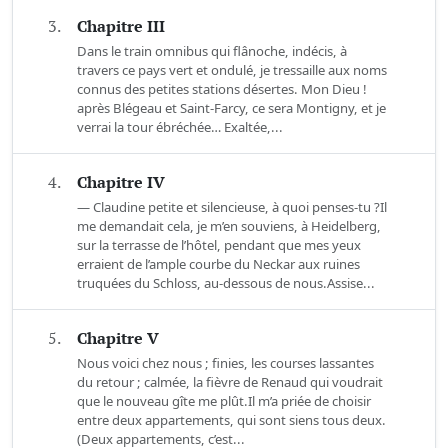
3.
Chapitre III
Dans le train omnibus qui flânoche, indécis, à
travers ce pays vert et ondulé, je tressaille aux noms
connus des petites stations désertes. Mon Dieu !
après Blégeau et Saint-Farcy, ce sera Montigny, et je
verrai la tour ébréchée… Exaltée,...
4.
Chapitre IV
— Claudine petite et silencieuse, à quoi penses-tu ?Il
me demandait cela, je m’en souviens, à Heidelberg,
sur la terrasse de l’hôtel, pendant que mes yeux
erraient de l’ample courbe du Neckar aux ruines
truquées du Schloss, au-dessous de nous.Assise...
5.
Chapitre V
Nous voici chez nous ; finies, les courses lassantes
du retour ; calmée, la fièvre de Renaud qui voudrait
que le nouveau gîte me plût.Il m’a priée de choisir
entre deux appartements, qui sont siens tous deux.
(Deux appartements, c’est...