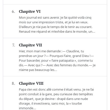
6.
Chapitre VI
Mon journal est sans avenir. Je l’ai quitté voilà cinq
mois sur une impression triste, et je lui en veux.
D’ailleurs je n’ai pas le temps de le tenir au courant.
Renaud me répand et m’exhibe dans le monde, un...
7.
Chapitre VII
Hier, mon mari me demande :— Claudine, tu
prendras un jour ?— Pourquoi faire, grand Dieu !—
Pour bavarder, pour « faire patiapatia », comme tu
dis.— Avec qui ?— Avec des femmes du monde.— Je
n’aime pas beaucoup les...
8.
Chapitre VIII
Papa s’en est donc allé comme il était venu. Je ne l’ai
point conduit à la gare, peu curieuse des tempêtes
du départ, que je devine : drapé dans une nuée
d’orage, il invectivera, sans moi, la « tourbe
immonde...