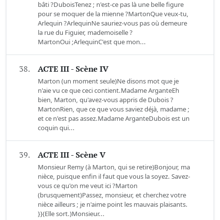
bâti ?DuboisTenez ; n'est-ce pas là une belle figure
pour se moquer de la mienne ?MartonQue veux-tu,
Arlequin ?ArlequinNe sauriez-vous pas où demeure
la rue du Figuier, mademoiselle ?
MartonOui ;ArlequinC'est que mon...
38.
ACTE III - Scène IV
Marton (un moment seule)Ne disons mot que je
n'aie vu ce que ceci contient.Madame ArganteEh
bien, Marton, qu'avez-vous appris de Dubois ?
MartonRien, que ce que vous saviez déjà, madame ;
et ce n'est pas assez.Madame ArganteDubois est un
coquin qui...
39.
ACTE III - Scène V
Monsieur Remy (à Marton, qui se retire)Bonjour, ma
nièce, puisque enfin il faut que vous la soyez. Savez-
vous ce qu'on me veut ici ?Marton
(brusquement)Passez, monsieur, et cherchez votre
nièce ailleurs ; je n'aime point les mauvais plaisants.
}}(Elle sort.)Monsieur...