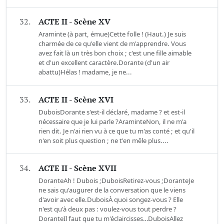
32.
ACTE II - Scène XV
Araminte (à part, émue)Cette folle ! (Haut.) Je suis
charmée de ce qu'elle vient de m'apprendre. Vous
avez fait là un très bon choix ; c'est une fille aimable
et d'un excellent caractère.Dorante (d'un air
abattu)Hélas ! madame, je ne...
33.
ACTE II - Scène XVI
DuboisDorante s'est-il déclaré, madame ? et est-il
nécessaire que je lui parle ?AraminteNon, il ne m'a
rien dit. Je n'ai rien vu à ce que tu m'as conté ; et qu'il
n'en soit plus question ; ne t'en mêle plus....
34.
ACTE II - Scène XVII
DoranteAh ! Dubois ;DuboisRetirez-vous ;DoranteJe
ne sais qu'augurer de la conversation que le viens
d'avoir avec elle.DuboisÀ quoi songez-vous ? Elle
n'est qu'à deux pas : voulez-vous tout perdre ?
DoranteIl faut que tu m'éclaircisses…DuboisAllez