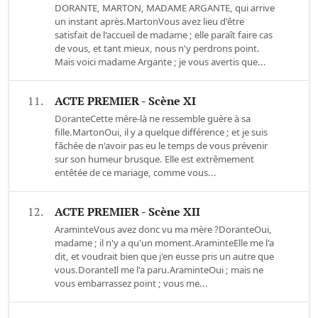
DORANTE, MARTON, MADAME ARGANTE, qui arrive
un instant après.MartonVous avez lieu d'être
satisfait de l'accueil de madame ; elle paraît faire cas
de vous, et tant mieux, nous n'y perdrons point.
Mais voici madame Argante ; je vous avertis que...
11.
ACTE PREMIER - Scène XI
DoranteCette mère-là ne ressemble guère à sa
fille.MartonOui, il y a quelque différence ; et je suis
fâchée de n'avoir pas eu le temps de vous prévenir
sur son humeur brusque. Elle est extrêmement
entêtée de ce mariage, comme vous...
12.
ACTE PREMIER - Scène XII
AraminteVous avez donc vu ma mère ?DoranteOui,
madame ; il n'y a qu'un moment.AraminteElle me l'a
dit, et voudrait bien que j'en eusse pris un autre que
vous.DoranteIl me l'a paru.AraminteOui ; mais ne
vous embarrassez point ; vous me...