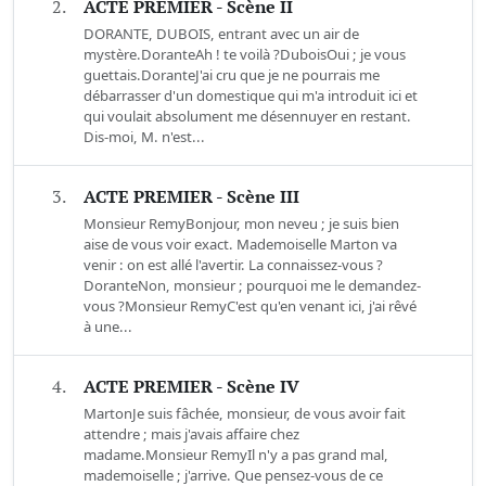
2.
ACTE PREMIER - Scène II
DORANTE, DUBOIS, entrant avec un air de
mystère.DoranteAh ! te voilà ?DuboisOui ; je vous
guettais.DoranteJ'ai cru que je ne pourrais me
débarrasser d'un domestique qui m'a introduit ici et
qui voulait absolument me désennuyer en restant.
Dis-moi, M. n'est...
3.
ACTE PREMIER - Scène III
Monsieur RemyBonjour, mon neveu ; je suis bien
aise de vous voir exact. Mademoiselle Marton va
venir : on est allé l'avertir. La connaissez-vous ?
DoranteNon, monsieur ; pourquoi me le demandez-
vous ?Monsieur RemyC'est qu'en venant ici, j'ai rêvé
à une...
4.
ACTE PREMIER - Scène IV
MartonJe suis fâchée, monsieur, de vous avoir fait
attendre ; mais j'avais affaire chez
madame.Monsieur RemyIl n'y a pas grand mal,
mademoiselle ; j'arrive. Que pensez-vous de ce