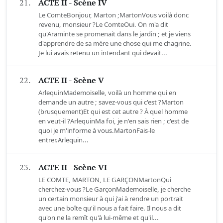
21.
ACTE II - Scène IV
Le ComteBonjour, Marton ;MartonVous voilà donc
revenu, monsieur ?Le ComteOui. On m'a dit
qu'Araminte se promenait dans le jardin ; et je viens
d'apprendre de sa mère une chose qui me chagrine.
Je lui avais retenu un intendant qui devait...
22.
ACTE II - Scène V
ArlequinMademoiselle, voilà un homme qui en
demande un autre ; savez-vous qui c'est ?Marton
(brusquement)Et qui est cet autre ? À quel homme
en veut-il ?ArlequinMa foi, je n'en sais rien ; c'est de
quoi je m'informe à vous.MartonFais-le
entrer.Arlequin...
23.
ACTE II - Scène VI
LE COMTE, MARTON, LE GARÇONMartonQui
cherchez-vous ?Le GarçonMademoiselle, je cherche
un certain monsieur à qui j'ai à rendre un portrait
avec une boîte qu'il nous a fait faire. Il nous a dit
qu'on ne la remît qu'à lui-même et qu'il...