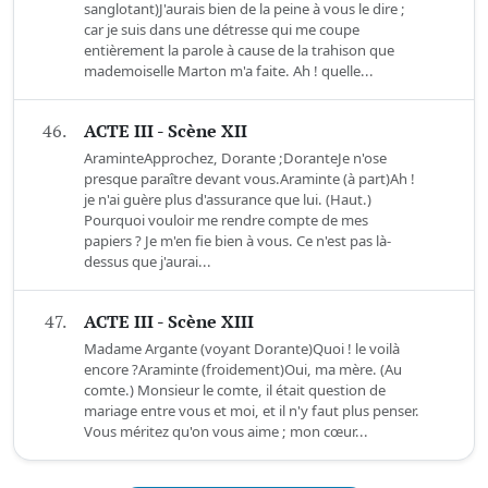
sanglotant)J'aurais bien de la peine à vous le dire ;
car je suis dans une détresse qui me coupe
entièrement la parole à cause de la trahison que
mademoiselle Marton m'a faite. Ah ! quelle...
46.
ACTE III - Scène XII
AraminteApprochez, Dorante ;DoranteJe n'ose
presque paraître devant vous.Araminte (à part)Ah !
je n'ai guère plus d'assurance que lui. (Haut.)
Pourquoi vouloir me rendre compte de mes
papiers ? Je m'en fie bien à vous. Ce n'est pas là-
dessus que j'aurai...
47.
ACTE III - Scène XIII
Madame Argante (voyant Dorante)Quoi ! le voilà
encore ?Araminte (froidement)Oui, ma mère. (Au
comte.) Monsieur le comte, il était question de
mariage entre vous et moi, et il n'y faut plus penser.
Vous méritez qu'on vous aime ; mon cœur...