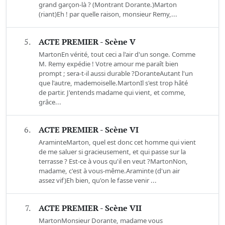
grand garçon-là ? (Montrant Dorante.)Marton
(riant)Eh ! par quelle raison, monsieur Remy,...
5.
ACTE PREMIER - Scène V
MartonEn vérité, tout ceci a l'air d'un songe. Comme
M. Remy expédie ! Votre amour me paraît bien
prompt ; sera-t-il aussi durable ?DoranteAutant l'un
que l'autre, mademoiselle.MartonIl s'est trop hâté
de partir. J'entends madame qui vient, et comme,
grâce...
6.
ACTE PREMIER - Scène VI
AraminteMarton, quel est donc cet homme qui vient
de me saluer si gracieusement, et qui passe sur la
terrasse ? Est-ce à vous qu'il en veut ?MartonNon,
madame, c'est à vous-même.Araminte (d'un air
assez vif)Eh bien, qu'on le fasse venir ...
7.
ACTE PREMIER - Scène VII
MartonMonsieur Dorante, madame vous