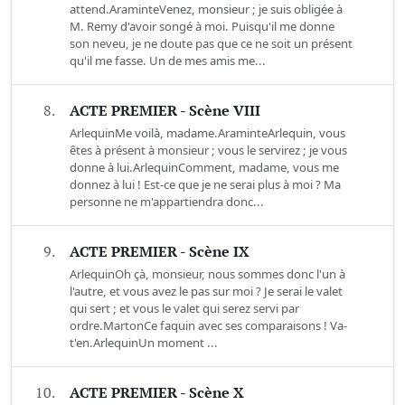
attend.AraminteVenez, monsieur ; je suis obligée à
M. Remy d'avoir songé à moi. Puisqu'il me donne
son neveu, je ne doute pas que ce ne soit un présent
qu'il me fasse. Un de mes amis me...
8.
ACTE PREMIER - Scène VIII
ArlequinMe voilà, madame.AraminteArlequin, vous
êtes à présent à monsieur ; vous le servirez ; je vous
donne à lui.ArlequinComment, madame, vous me
donnez à lui ! Est-ce que je ne serai plus à moi ? Ma
personne ne m'appartiendra donc...
9.
ACTE PREMIER - Scène IX
ArlequinOh çà, monsieur, nous sommes donc l'un à
l'autre, et vous avez le pas sur moi ? Je serai le valet
qui sert ; et vous le valet qui serez servi par
ordre.MartonCe faquin avec ses comparaisons ! Va-
t'en.ArlequinUn moment ...
10.
ACTE PREMIER - Scène X