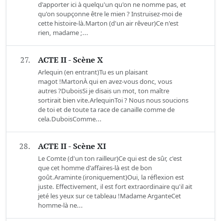
d'apporter ici à quelqu'un qu'on ne nomme pas, et
qu'on soupçonne être le mien ? Instruisez-moi de
cette histoire-là.Marton (d'un air rêveur)Ce n'est
rien, madame ;...
27.
ACTE II - Scène X
Arlequin (en entrant)Tu es un plaisant
magot !MartonÀ qui en avez-vous donc, vous
autres ?DuboisSi je disais un mot, ton maître
sortirait bien vite.ArlequinToi ? Nous nous soucions
de toi et de toute ta race de canaille comme de
cela.DuboisComme...
28.
ACTE II - Scène XI
Le Comte (d'un ton railleur)Ce qui est de sûr, c'est
que cet homme d'affaires-là est de bon
goût.Araminte (ironiquement)Oui, la réflexion est
juste. Effectivement, il est fort extraordinaire qu'il ait
jeté les yeux sur ce tableau !Madame ArganteCet
homme-là ne...