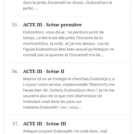
dans le jardin.DoranteD'un doute…DuboisDans le
jardin,...
35.
ACTE III - Scène première
DuboisNon, vous dis-je ; ne perdons point de
temps. La lettre est-elle prête ?Dorante (la lui
montrant)Oui, la voilà ; et j'ai mis dessus : rue du
Figuier.DuboisVous êtes bien assuré qu'Arlequin ne
connaît pas ce quartier-là ?DoranteIl m'a dit...
36.
ACTE III - Scène II
Marton (d'un air triste)Je te cherchais.DuboisQu'y a-
t-il pour votre service, mademoiselle ?MartonTu me
l'avais bien dit, Dubois.DuboisQuoi donc ? Je ne me
souviens plus de ce que c'est.MartonQue cet
intendant osait lever les yeux sur
madame.DuboisAh ! oui ; vous...
37.
ACTE III - Scène III
Arlequin (voyant Dubois)Ah ! te voilà donc, mal