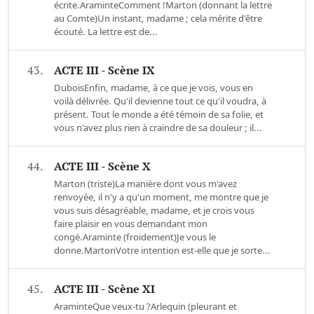
écrite.AraminteComment !Marton (donnant la lettre
au Comte)Un instant, madame ; cela mérite d'être
écouté. La lettre est de...
43.
ACTE III - Scène IX
DuboisEnfin, madame, à ce que je vois, vous en
voilà délivrée. Qu'il devienne tout ce qu'il voudra, à
présent. Tout le monde a été témoin de sa folie, et
vous n'avez plus rien à craindre de sa douleur ; il...
44.
ACTE III - Scène X
Marton (triste)La manière dont vous m'avez
renvoyée, il n'y a qu'un moment, me montre que je
vous suis désagréable, madame, et je crois vous
faire plaisir en vous demandant mon
congé.Araminte (froidement)Je vous le
donne.MartonVotre intention est-elle que je sorte...
45.
ACTE III - Scène XI
AraminteQue veux-tu ?Arlequin (pleurant et