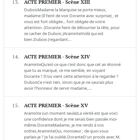
13.
ACTE PREMIER - Scène XIII
DuboisMadame la Marquise se porte mieux,
madame (Il feint de voir Dorante avec surprise) , et
vous est fort obligée… fort obligée de votre
attention. (Dorante feint de détourner la tête, pour
se cacher de Dubois.)AraminteVoilà qui est
bien.Dubois (regardant...
14.
ACTE PREMIER - Scène XIV
AraminteQu'est-ce que c'est donc que cet air étonné
que tu as marqué, ce me semble, en voyant
Dorante ? D'où vient cette attention à le regarder ?
DuboisCe n'est rien, sinon que je ne saurais plus
avoir l'honneur de servir madame,...
15.
ACTE PREMIER - Scène XV
Araminte (un moment seule)La vérité est que voici
une confidence dont je me serais bien passée moi-
même.DoranteMadame, je me rends à vos
ordres.AraminteOui, monsieur ; de quoi vous
parlais-je ? Je l'ai oublié.DoranteD'un procès avec M.