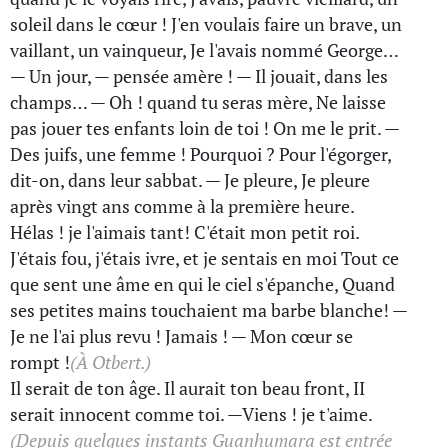
soleil dans le cœur ! J'en voulais faire un brave, un
vaillant, un vainqueur, Je l'avais nommé George…
— Un jour, — pensée amère ! — Il jouait, dans les
champs… — Oh ! quand tu seras mère, Ne laisse
pas jouer tes enfants loin de toi ! On me le prit. —
Des juifs, une femme ! Pourquoi ? Pour l'égorger,
dit-on, dans leur sabbat. — Je pleure, Je pleure
après vingt ans comme à la première heure.
Hélas ! je l'aimais tant! C'était mon petit roi.
J'étais fou, j'étais ivre, et je sentais en moi Tout ce
que sent une âme en qui le ciel s'épanche, Quand
ses petites mains touchaient ma barbe blanche! —
Je ne l'ai plus revu ! Jamais ! — Mon cœur se
rompt !
(À Otbert.)
Il serait de ton âge. Il aurait ton beau front, II
serait innocent comme toi. —Viens ! je t'aime.
(Depuis quelques instants Guanhumara est entrée