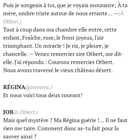
Puis je songeais à toi, que je voyais mourante; À ta
mère, ombre triste autour de nous errante… —
(À
Otbert.)
Tout à coup dans ma chambre elle entre, cette
enfant, Fraîche, rose, le front joyeux, l'air
triomphant. Un miracle ! Je ris, je pleure, je
chancelle. — Venez remercier sire Otbert, me dit-
elle. J'ai répondu : Courons remercier Otbert.
Nous avons traversé le vieux château désert.
RÉGINA
(gaiement.)
Et nous voici tous deux courant!
JOB
(à Otbert.)
Mais quel mystère ? Ma Régina guérie !… Il ne faut
rien me taire. Comment donc as-tu fait pour la
sauver ainsi ?