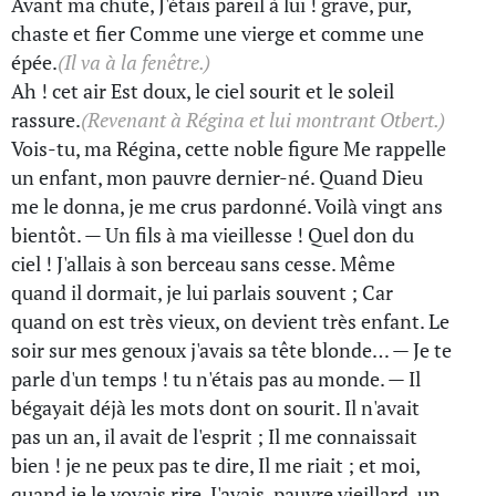
Avant ma chute, J'étais pareil à lui ! grave, pur,
chaste et fier Comme une vierge et comme une
épée.
(Il va à la fenêtre.)
Ah ! cet air Est doux, le ciel sourit et le soleil
rassure.
(Revenant à Régina et lui montrant Otbert.)
Vois-tu, ma Régina, cette noble figure Me rappelle
un enfant, mon pauvre dernier-né. Quand Dieu
me le donna, je me crus pardonné. Voilà vingt ans
bientôt. — Un fils à ma vieillesse ! Quel don du
ciel ! J'allais à son berceau sans cesse. Même
quand il dormait, je lui parlais souvent ; Car
quand on est très vieux, on devient très enfant. Le
soir sur mes genoux j'avais sa tête blonde… — Je te
parle d'un temps ! tu n'étais pas au monde. — Il
bégayait déjà les mots dont on sourit. Il n'avait
pas un an, il avait de l'esprit ; Il me connaissait
bien ! je ne peux pas te dire, Il me riait ; et moi,
quand je le voyais rire, J'avais, pauvre vieillard, un