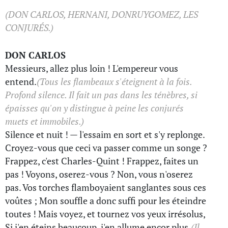
(DON CARLOS, HERNANI, DONRUYGOMEZ, LES
CONJURÉS.)
DON CARLOS
Messieurs, allez plus loin ! L'empereur vous
entend.
(Tous les flambeaux s'éteignent à la fois.
Profond silence. Il fait un pas dans les ténèbres, si
épaisses qu'on y distingue à peine les conjurés
muets et immobiles.)
Silence et nuit ! — l'essaim en sort et s'y replonge.
Croyez-vous que ceci va passer comme un songe ?
Frappez, c'est Charles-Quint ! Frappez, faites un
pas ! Voyons, oserez-vous ? Non, vous n'oserez
pas. Vos torches flamboyaient sanglantes sous ces
voûtes ; Mon souffle a donc suffi pour les éteindre
toutes ! Mais voyez, et tournez vos yeux irrésolus,
Si j'en éteins beaucoup, j'en allume encor plus.
(Il