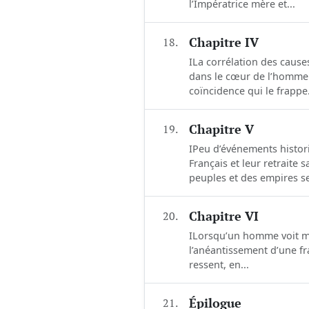
l’Impératrice mère et...
18.
Chapitre IV
ILa corrélation des cause
dans le cœur de l’homme.
coïncidence qui le frappe.
19.
Chapitre V
IPeu d’événements histori
Français et leur retraite
peuples et des empires se 
20.
Chapitre VI
ILorsqu’un homme voit mou
l’anéantissement d’une fra
ressent, en...
21.
Épilogue