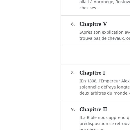
allait à Voronège, Rostow
chez ses...
6.
Chapitre V
IAprès son explication ave
trouva pas de chevaux, ou 
8.
Chapitre I
IEn 1808, l’Empereur Ale
solennelle défraya longte
deux arbitres du monde »
9.
Chapitre II
ILa Bible nous apprend q
prédisposition se retrouv
qui pèse sur...