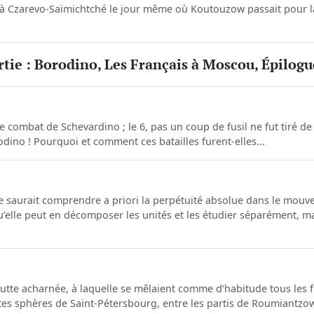
a à Czarevo-Saïmichtché le jour même où Koutouzow passait pour la
tie : Borodino, Les Français à Moscou, Épilogu
 combat de Schevardino ; le 6, pas un coup de fusil ne fut tiré de pa
odino ! Pourquoi et comment ces batailles furent-elles...
e saurait comprendre a priori la perpétuité absolue dans le mouve
qu’elle peut en décomposer les unités et les étudier séparément,
tte acharnée, à laquelle se mêlaient comme d’habitude tous les f
tes sphères de Saint-Pétersbourg, entre les partis de Roumiantzow