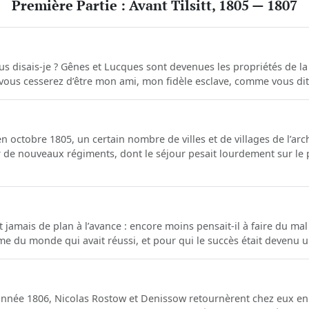
Première Partie : Avant Tilsitt, 1805 — 1807
us disais-je ? Gênes et Lucques sont devenues les propriétés de la 
 vous cesserez d’être mon ami, mon fidèle esclave, comme vous dite
n octobre 1805, un certain nombre de villes et de villages de l’ar
r de nouveaux régiments, dont le séjour pesait lourdement sur le p
t jamais de plan à l’avance : encore moins pensait-il à faire du mal 
 du monde qui avait réussi, et pour qui le succès était devenu u
nnée 1806, Nicolas Rostow et Denissow retournèrent chez eux e