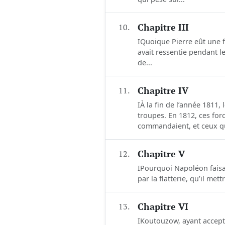
10.
Chapitre III
IQuoique Pierre eût une fo
avait ressentie pendant l
de...
11.
Chapitre IV
IÀ la fin de l’année 1811
troupes. En 1812, ces for
commandaient, et ceux qu
12.
Chapitre V
IPourquoi Napoléon faisait-
par la flatterie, qu’il met
13.
Chapitre VI
IKoutouzow, ayant accept