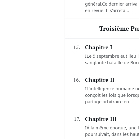
général.Ce dernier arriv
en revue. Il s’arrêta...
Troisième Par
15.
Chapitre I
ILe 5 septembre eut lieu le
sanglante bataille de Bor
16.
Chapitre II
IL’intelligence humaine n
conçoit les lois que lors
partage arbitraire en...
17.
Chapitre III
IÀ la même époque, une lu
poursuivait, dans les hau