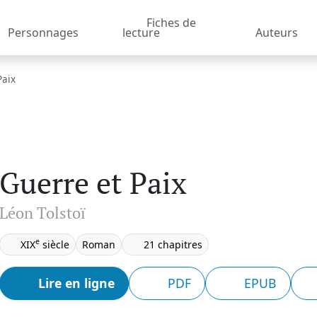
Fiches de
Personnages
lecture
Auteurs
Paix
Guerre et Paix
Léon Tolstoï
e
XIX
siècle
Roman
21 chapitres
Lire en ligne
PDF
EPUB