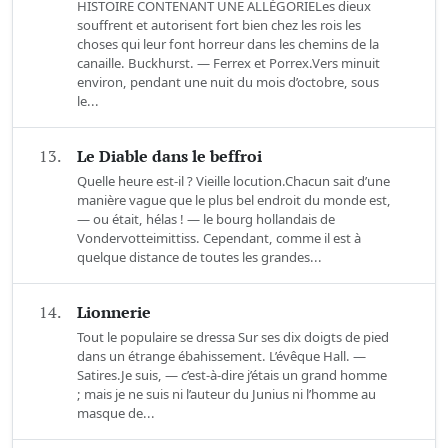
HISTOIRE CONTENANT UNE ALLÉGORIELes dieux
souffrent et autorisent fort bien chez les rois les
choses qui leur font horreur dans les chemins de la
canaille. Buckhurst. — Ferrex et Porrex.Vers minuit
environ, pendant une nuit du mois d’octobre, sous
le...
13.
Le Diable dans le beffroi
Quelle heure est-il ? Vieille locution.Chacun sait d’une
manière vague que le plus bel endroit du monde est,
— ou était, hélas ! — le bourg hollandais de
Vondervotteimittiss. Cependant, comme il est à
quelque distance de toutes les grandes...
14.
Lionnerie
Tout le populaire se dressa Sur ses dix doigts de pied
dans un étrange ébahissement. L’évêque Hall. —
Satires.Je suis, — c’est-à-dire j’étais un grand homme
; mais je ne suis ni l’auteur du Junius ni l’homme au
masque de...