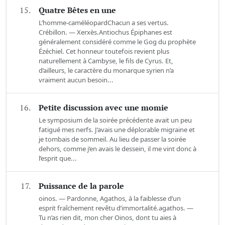
15.
Quatre Bêtes en une
L’homme-caméléopardChacun a ses vertus.
Crébillon. — Xerxès.Antiochus Épiphanes est
généralement considéré comme le Gog du prophète
Ézéchiel. Cet honneur toutefois revient plus
naturellement à Cambyse, le fils de Cyrus. Et,
d’ailleurs, le caractère du monarque syrien n’a
vraiment aucun besoin...
16.
Petite discussion avec une momie
Le symposium de la soirée précédente avait un peu
fatigué mes nerfs. J’avais une déplorable migraine et
je tombais de sommeil. Au lieu de passer la soirée
dehors, comme j’en avais le dessein, il me vint donc à
l’esprit que...
17.
Puissance de la parole
oinos. — Pardonne, Agathos, à la faiblesse d’un
esprit fraîchement revêtu d’immortalité.agathos. —
Tu n’as rien dit, mon cher Oinos, dont tu aies à