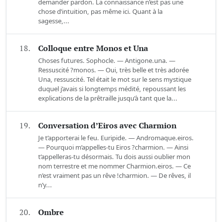
demander pardon. La connaissance n’est pas une
chose d’intuition, pas même ici. Quant à la
sagesse,...
18.
Colloque entre Monos et Una
Choses futures. Sophocle. — Antigone.una. —
Ressuscité ?monos. — Oui, très belle et très adorée
Una, ressuscité. Tel était le mot sur le sens mystique
duquel j’avais si longtemps médité, repoussant les
explications de la prêtraille jusqu’à tant que la...
19.
Conversation d’Eiros avec Charmion
Je t’apporterai le feu. Euripide. — Andromaque.eiros.
— Pourquoi m’appelles-tu Eiros ?charmion. — Ainsi
t’appelleras-tu désormais. Tu dois aussi oublier mon
nom terrestre et me nommer Charmion.eiros. — Ce
n’est vraiment pas un rêve !charmion. — De rêves, il
n’y...
20.
Ombre