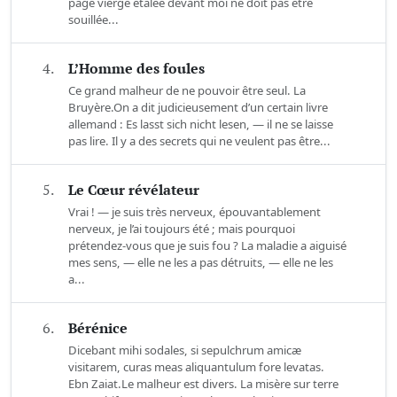
page vierge étalée devant moi ne doit pas être
souillée...
4.
L’Homme des foules
Ce grand malheur de ne pouvoir être seul. La
Bruyère.On a dit judicieusement d’un certain livre
allemand : Es lasst sich nicht lesen, — il ne se laisse
pas lire. Il y a des secrets qui ne veulent pas être...
5.
Le Cœur révélateur
Vrai ! — je suis très nerveux, épouvantablement
nerveux, je l’ai toujours été ; mais pourquoi
prétendez-vous que je suis fou ? La maladie a aiguisé
mes sens, — elle ne les a pas détruits, — elle ne les
a...
6.
Bérénice
Dicebant mihi sodales, si sepulchrum amicæ
visitarem, curas meas aliquantulum fore levatas.
Ebn Zaiat.Le malheur est divers. La misère sur terre