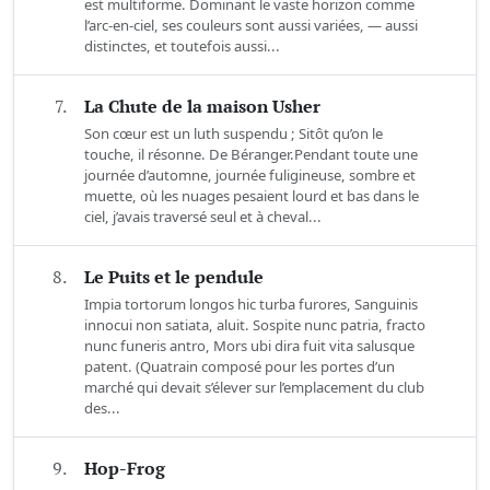
est multiforme. Dominant le vaste horizon comme
l’arc-en-ciel, ses couleurs sont aussi variées, — aussi
distinctes, et toutefois aussi...
7.
La Chute de la maison Usher
Son cœur est un luth suspendu ; Sitôt qu’on le
touche, il résonne. De Béranger.Pendant toute une
journée d’automne, journée fuligineuse, sombre et
muette, où les nuages pesaient lourd et bas dans le
ciel, j’avais traversé seul et à cheval...
8.
Le Puits et le pendule
Impia tortorum longos hic turba furores, Sanguinis
innocui non satiata, aluit. Sospite nunc patria, fracto
nunc funeris antro, Mors ubi dira fuit vita salusque
patent. (Quatrain composé pour les portes d’un
marché qui devait s’élever sur l’emplacement du club
des...
9.
Hop-Frog