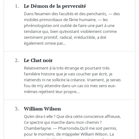
1.
Le Démon de la perversité
Dans l’examen des facultés et des penchants, — des
mobiles primordiaux de l’âme humaine, — les
phrénologistes ont oublié de faire une part à une
tendance qui, bien qu’existant visiblement comme
sentiment primitif, radical, irréductible, a été
également omise par...
2.
Le Chat noir
Relativement à la très étrange et pourtant très
familière histoire que je vais coucher par écrit, je
n’attends ni ne sollicite la créance. Vraiment, je serais
fou de m’y attendre dans un cas où mes sens eux-
mêmes rejettent leur propre...
3.
William Wilson
Qu’en dira-t-elle ? Que dira cette conscience affreuse,
Ce spectre qui marche dans mon chemin ?
Chamberlayne. — Pharronida.Qu’il me soit permis,
pour le moment, de m’appeler William Wilson. La