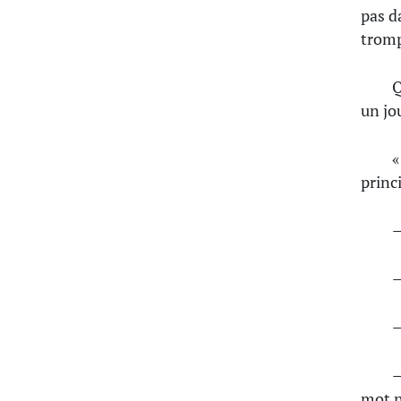
pas d
tromp
Q
un jou
«
princ
—
—
—
—
mot n