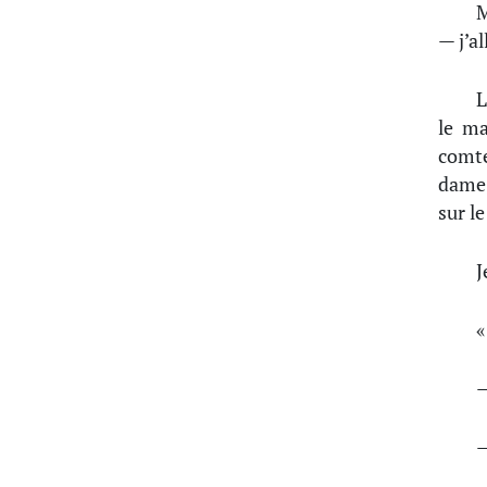
M
— j’al
L
le ma
comte
dame,
sur le
J
«
—
—