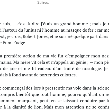
Satires.
e suis, — c’est-à-dire j’étais un grand homme ; mais je 
ni l’auteur du Junius ni l’homme au masque de fer ; car m
st, je crois, Robert Jones, et je suis né quelque part dans 
de Fum-Fudge.
a première action de ma vie fut d’empoigner mon nez
mains. Ma mère vit cela et m’appela un génie ; — mon pè
a de joie et me fit cadeau d’un traité de nosologie. Je 
dais à fond avant de porter des culottes.
e commençai dès lors à pressentir ma voie dans la scienc
 compris bientôt que tout homme, pourvu qu’il ait un n
samment marquant, peut, en se laissant conduire par lu
er à la dignité de lion. Mais mon attention ne se confi