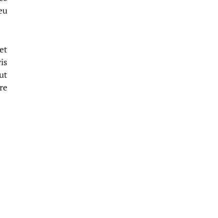
eu
et
is
ut
re