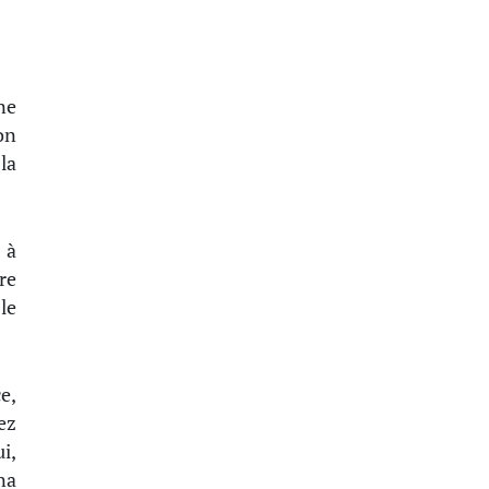
ne
on
la
 à
re
le
e,
ez
i,
na