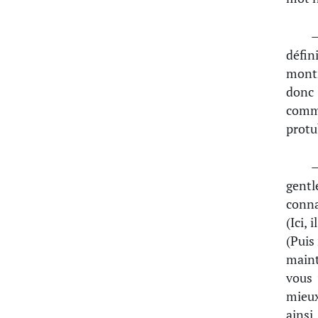
—
défin
montr
donc 
comm
protu
gent
conna
(Ici,
(Puis
main
vous 
mieux
ainsi