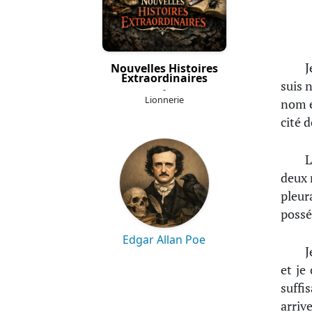
J
Nouvelles Histoires
Extraordinaires
suis 
-
Lionnerie
nom e
cité 
L
deux 
pleur
possé
Edgar Allan Poe
J
et je
suffi
arriv