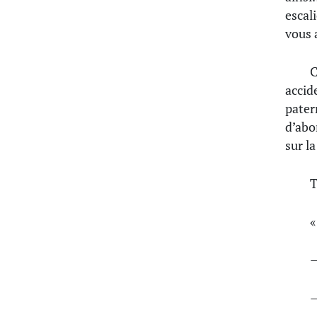
escal
vous a
C
acci
pater
d’abo
sur l
T
«
—
—