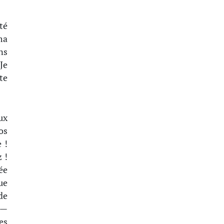
té
ma
ns
Je
te
ux
os
 !
 !
ée
ue
de
 —
es