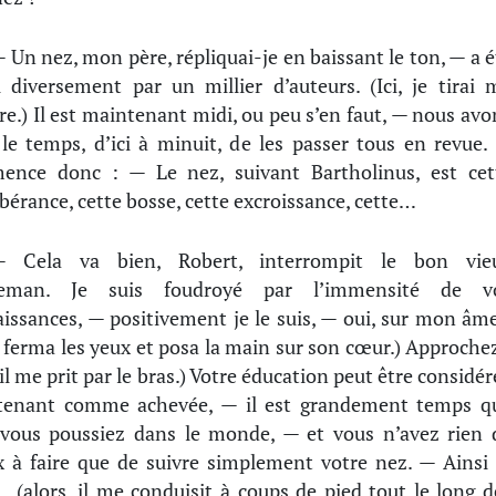
 Un nez, mon père, répliquai-je en baissant le ton, — a é
i diversement par un millier d’auteurs. (Ici, je tirai 
e.) Il est maintenant midi, ou peu s’en faut, — nous avo
le temps, d’ici à minuit, de les passer tous en revue. 
ence donc : — Le nez, suivant Bartholinus, est cet
bérance, cette bosse, cette excroissance, cette…
— Cela va bien, Robert, interrompit le bon vie
leman. Je suis foudroyé par l’immensité de v
issances, — positivement je le suis, — oui, sur mon âme
 il ferma les yeux et posa la main sur son cœur.) Approchez
 il me prit par le bras.) Votre éducation peut être considér
tenant comme achevée, — il est grandement temps q
vous poussiez dans le monde, — et vous n’avez rien 
 à faire que de suivre simplement votre nez. — Ainsi
… (alors, il me conduisit à coups de pied tout le long d