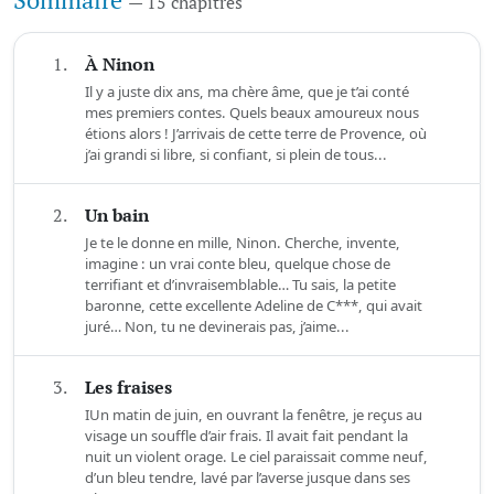
Sommaire
— 15 chapitres
1.
À Ninon
Il y a juste dix ans, ma chère âme, que je t’ai conté
mes premiers contes. Quels beaux amoureux nous
étions alors ! J’arrivais de cette terre de Provence, où
j’ai grandi si libre, si confiant, si plein de tous...
2.
Un bain
Je te le donne en mille, Ninon. Cherche, invente,
imagine : un vrai conte bleu, quelque chose de
terrifiant et d’invraisemblable… Tu sais, la petite
baronne, cette excellente Adeline de C***, qui avait
juré… Non, tu ne devinerais pas, j’aime...
3.
Les fraises
IUn matin de juin, en ouvrant la fenêtre, je reçus au
visage un souffle d’air frais. Il avait fait pendant la
nuit un violent orage. Le ciel paraissait comme neuf,
d’un bleu tendre, lavé par l’averse jusque dans ses