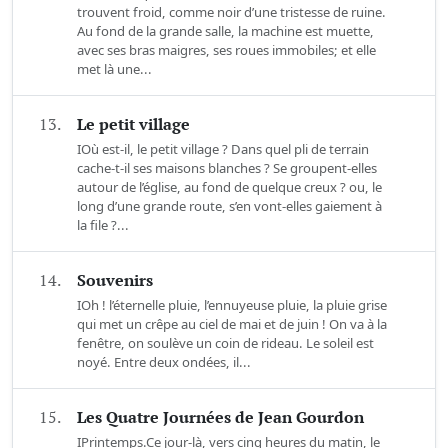
trouvent froid, comme noir d’une tristesse de ruine.
Au fond de la grande salle, la machine est muette,
avec ses bras maigres, ses roues immobiles; et elle
met là une...
13.
Le petit village
IOù est-il, le petit village ? Dans quel pli de terrain
cache-t-il ses maisons blanches ? Se groupent-elles
autour de l’église, au fond de quelque creux ? ou, le
long d’une grande route, s’en vont-elles gaiement à
la file ?...
14.
Souvenirs
IOh ! l’éternelle pluie, l’ennuyeuse pluie, la pluie grise
qui met un crêpe au ciel de mai et de juin ! On va à la
fenêtre, on soulève un coin de rideau. Le soleil est
noyé. Entre deux ondées, il...
15.
Les Quatre Journées de Jean Gourdon
IPrintemps.Ce jour-là, vers cinq heures du matin, le