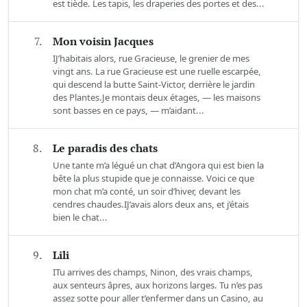
est tiède. Les tapis, les draperies des portes et des...
7.
Mon voisin Jacques
IJ’habitais alors, rue Gracieuse, le grenier de mes
vingt ans. La rue Gracieuse est une ruelle escarpée,
qui descend la butte Saint-Victor, derrière le jardin
des Plantes.Je montais deux étages, — les maisons
sont basses en ce pays, — m’aidant...
8.
Le paradis des chats
Une tante m’a légué un chat d’Angora qui est bien la
bête la plus stupide que je connaisse. Voici ce que
mon chat m’a conté, un soir d’hiver, devant les
cendres chaudes.IJ’avais alors deux ans, et j’étais
bien le chat...
9.
Lili
ITu arrives des champs, Ninon, des vrais champs,
aux senteurs âpres, aux horizons larges. Tu n’es pas
assez sotte pour aller t’enfermer dans un Casino, au