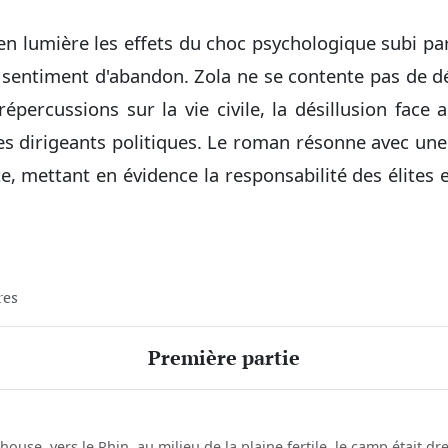
 lumière les effets du choc psychologique subi par
 sentiment d'abandon. Zola ne se contente pas de dép
épercussions sur la vie civile, la désillusion face 
es dirigeants politiques. Le roman résonne avec une
e, mettant en évidence la responsabilité des élites 
res
Première partie
use, vers le Rhin, au milieu de la plaine fertile, le camp était dre