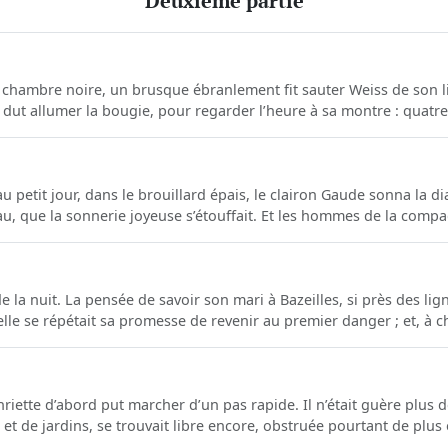
Deuxième partie
e chambre noire, un brusque ébranlement fit sauter Weiss de son lit.
dut allumer la bougie, pour regarder l’heure à sa montre : quatre h
au petit jour, dans le brouillard épais, le clairon Gaude sonna la di
’eau, que la sonnerie joyeuse s’étouffait. Et les hommes de la compag
 la nuit. La pensée de savoir son mari à Bazeilles, si près des lig
le se répétait sa promesse de revenir au premier danger ; et, à cha
nriette d’abord put marcher d’un pas rapide. Il n’était guère plus 
et de jardins, se trouvait libre encore, obstruée pourtant de plus 