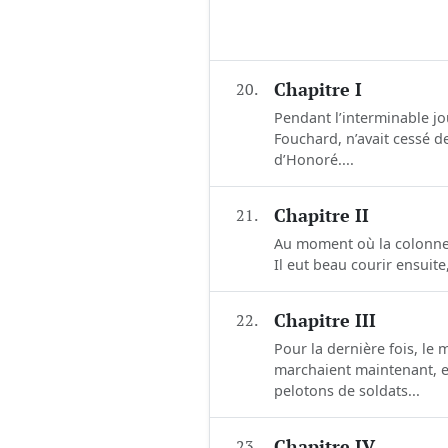
20.
Chapitre I
Pendant l’interminable jou
Fouchard, n’avait cessé d
d’Honoré....
21.
Chapitre II
Au moment où la colonne d
Il eut beau courir ensuite,
22.
Chapitre III
Pour la dernière fois, le 
marchaient maintenant, en
pelotons de soldats...
23.
Chapitre IV