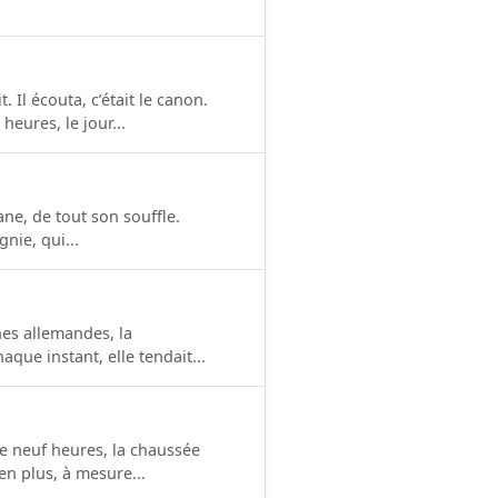
 Il écouta, c’était le canon.
eures, le jour...
ane, de tout son souffle.
nie, qui...
nes allemandes, la
que instant, elle tendait...
de neuf heures, la chaussée
en plus, à mesure...