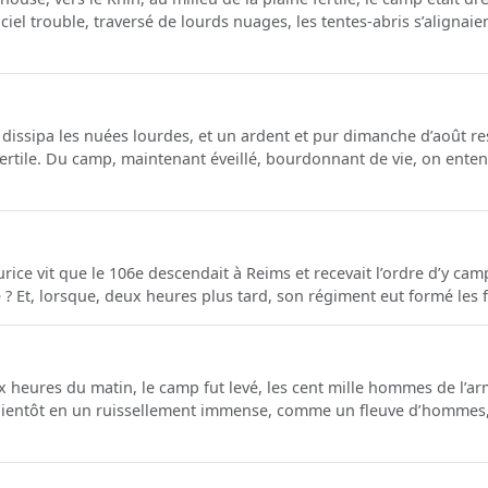
ciel trouble, traversé de lourds nuages, les tentes-abris s’alignaien
il dissipa les nuées lourdes, et un ardent et pur dimanche d’août 
 fertile. Du camp, maintenant éveillé, bourdonnant de vie, on enten
ice vit que le 106e descendait à Reims et recevait l’ordre d’y camp
 ? Et, lorsque, deux heures plus tard, son régiment eut formé les f
ix heures du matin, le camp fut levé, les cent mille hommes de l’
 bientôt en un ruissellement immense, comme un fleuve d’hommes,