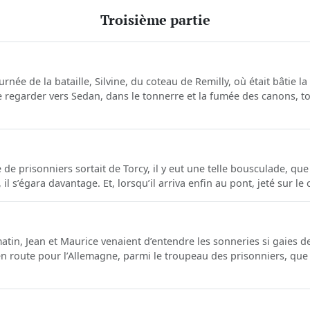
Troisième partie
rnée de la bataille, Silvine, du coteau de Remilly, où était bâtie l
e regarder vers Sedan, dans le tonnerre et la fumée des canons, t
e prisonniers sortait de Torcy, il y eut une telle bousculade, que
 il s’égara davantage. Et, lorsqu’il arriva enfin au pont, jeté sur le c
matin, Jean et Maurice venaient d’entendre les sonneries si gaies des
 route pour l’Allemagne, parmi le troupeau des prisonniers, que 