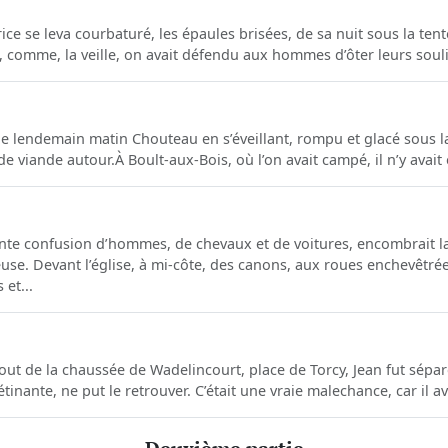
ce se leva courbaturé, les épaules brisées, de sa nuit sous la tente
t, comme, la veille, on avait défendu aux hommes d’ôter leurs soulie
le lendemain matin Chouteau en s’éveillant, rompu et glacé sous la
 viande autour.À Boult-aux-Bois, où l’on avait campé, il n’y avait eu
nte confusion d’hommes, de chevaux et de voitures, encombrait la
use. Devant l’église, à mi-côte, des canons, aux roues enchevêtré
 et...
ut de la chaussée de Wadelincourt, place de Torcy, Jean fut séparé
inante, ne put le retrouver. C’était une vraie malechance, car il avai