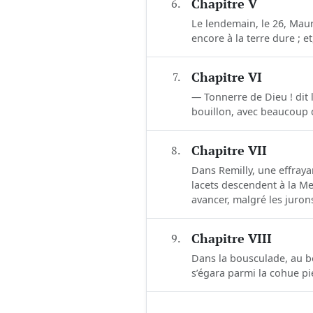
6.
Chapitre V
Le lendemain, le 26, Mauri
encore à la terre dure ; e
7.
Chapitre VI
— Tonnerre de Dieu ! dit 
bouillon, avec beaucoup de
8.
Chapitre VII
Dans Remilly, une effraya
lacets descendent à la Me
avancer, malgré les jurons
9.
Chapitre VIII
Dans la bousculade, au bo
s’égara parmi la cohue piét