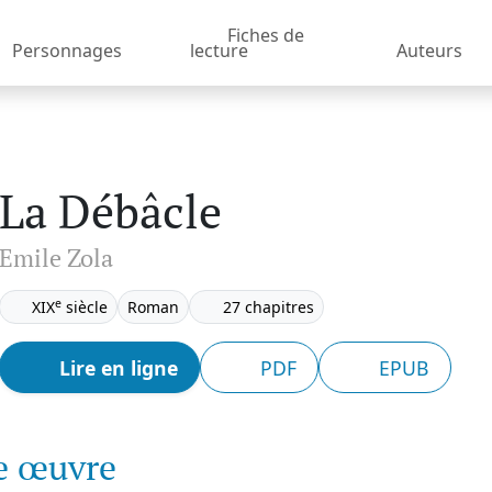
Fiches de
Personnages
lecture
Auteurs
La Débâcle
Emile Zola
e
XIX
siècle
Roman
27 chapitres
Lire en ligne
PDF
EPUB
te œuvre