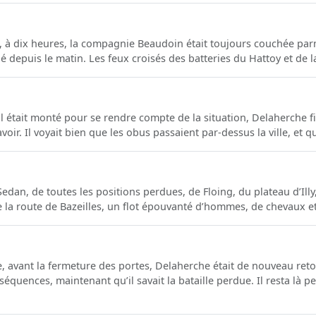
ie, à dix heures, la compagnie Beaudoin était toujours couchée pa
é depuis le matin. Les feux croisés des batteries du Hattoy et de la 
il était monté pour se rendre compte de la situation, Delaherche fi
oir. Il voyait bien que les obus passaient par-dessus la ville, et que
edan, de toutes les positions perdues, de Floing, du plateau d’Ill
de la route de Bazeilles, un flot épouvanté d’hommes, de chevaux et
, avant la fermeture des portes, Delaherche était de nouveau reto
équences, maintenant qu’il savait la bataille perdue. Il resta là p