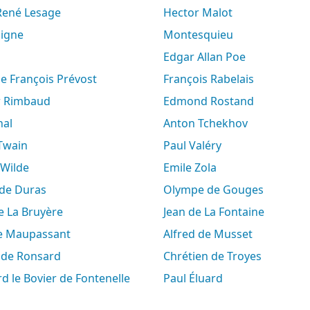
-René Lesage
Hector Malot
aigne
Montesquieu
Edgar Allan Poe
ne François Prévost
François Rabelais
ur Rimbaud
Edmond Rostand
hal
Anton Tchekhov
 Twain
Paul Valéry
 Wilde
Emile Zola
e de Duras
Olympe de Gouges
de La Bruyère
Jean de La Fontaine
de Maupassant
Alfred de Musset
e de Ronsard
Chrétien de Troyes
rd le Bovier de Fontenelle
Paul Éluard