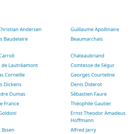
 Christian Andersen
Guillaume Apollinaire
es Baudelaire
Beaumarchais
 Carroll
Chateaubriand
e de Lautréamont
Comtesse de Ségur
s Corneille
Georges Courteline
es Dickens
Denis Diderot
andre Dumas
Sébastien Faure
le France
Théophile Gautier
 Goldoni
Ernst Theodor Amadeus
Hoffmann
k Ibsen
Alfred Jarry