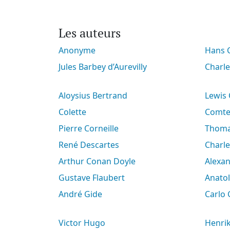
Les auteurs
Anonyme
Hans
Jules Barbey d’Aurevilly
Charl
Aloysius Bertrand
Lewis
Colette
Comt
Pierre Corneille
Thoma
René Descartes
Charl
Arthur Conan Doyle
Alex
Gustave Flaubert
Anato
André Gide
Carlo
Victor Hugo
Henri