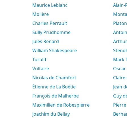
Maurice Leblanc
Alain
Molière
Mont
Charles Perrault
Platon
Sully Prudhomme
Antoi
Jules Renard
Arth
William Shakespeare
Stend
Turold
Mark
Voltaire
Oscar
Nicolas de Chamfort
Clair
Étienne de La Boétie
Jean 
François de Malherbe
Guy 
Maximilien de Robespierre
Pierr
Joachim du Bellay
Berna