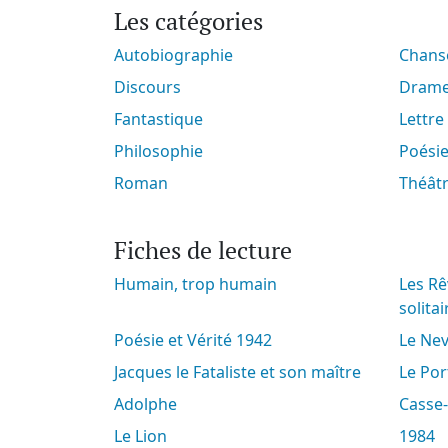
Les catégories
Autobiographie
Chan
Discours
Dram
Fantastique
Lettre
Philosophie
Poési
Roman
Théât
Fiches de lecture
Humain, trop humain
Les Rêveries du promeneur
solitai
Poésie et Vérité 1942
Le N
Jacques le Fataliste et son maître
Le Po
Adolphe
Casse
Le Lion
1984