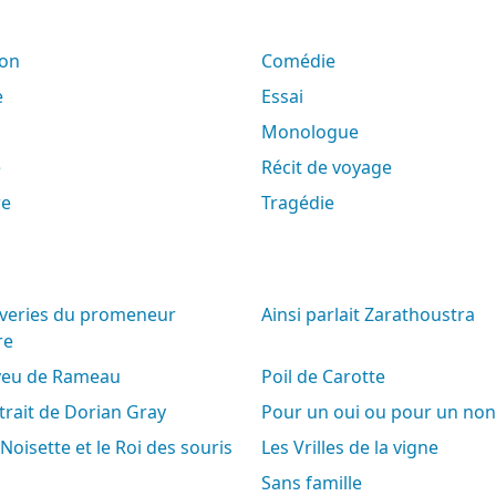
son
Comédie
e
Essai
Monologue
e
Récit de voyage
re
Tragédie
Ainsi parlait Zarathoustra
re
eveu de Rameau
Poil de Carotte
rtrait de Dorian Gray
Pour un oui ou pour un non
-Noisette et le Roi des souris
Les Vrilles de la vigne
Sans famille