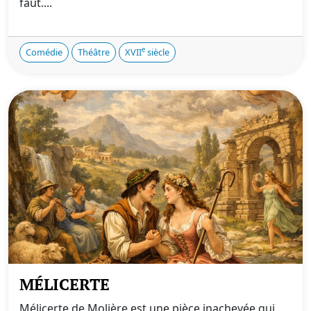
faut....
e
Comédie
Théâtre
XVII
siècle
MÉLICERTE
Mélicerte de Molière est une pièce inachevée qui