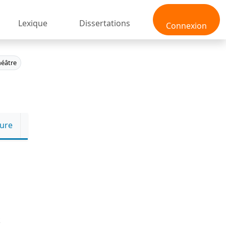
Lexique
Dissertations
Connexion
héâtre
ture
t