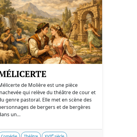
MÉLICERTE
Mélicerte de Molière est une pièce
inachevée qui relève du théâtre de cour et
du genre pastoral. Elle met en scène des
personnages de bergers et de bergères
dans un...
e
Comédie
Théâtre
XVII
siècle