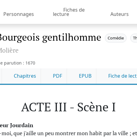
Fiches de
Personnages
lecture
Auteurs
Bourgeois gentilhomme
Comédie
T
olière
e parution : 1670
Chapitres
PDF
EPUB
Fiche de lec
ACTE III - Scène I
eur Jourdain
moi, que j'aille un peu montrer mon habit par la ville ; e