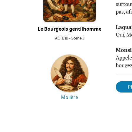
surtou
pas, af
Laqua
Le Bourgeois gentilhomme
-
Oui, M
ACTE III - Scène I
Monsi
Appele
bougez,
P
Molière