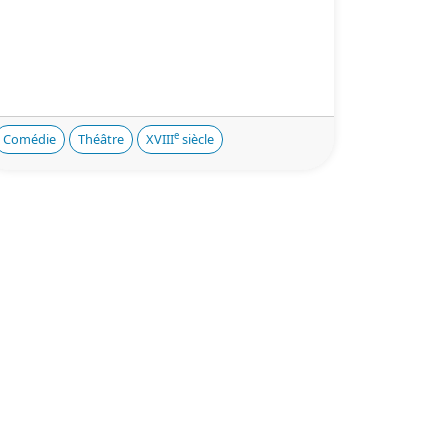
e
Comédie
Théâtre
XVIII
siècle