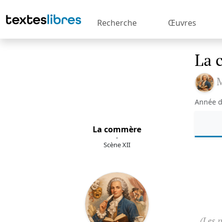
Recherche
Œuvres
La 
M
Année d
La commère
-
Scène XII
(Les 