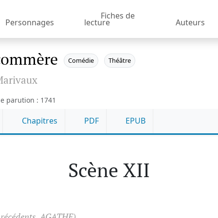
Fiches de
Personnages
lecture
Auteurs
commère
Comédie
Théâtre
arivaux
e parution : 1741
Chapitres
PDF
EPUB
Scène XII
précédents, AGATHE)