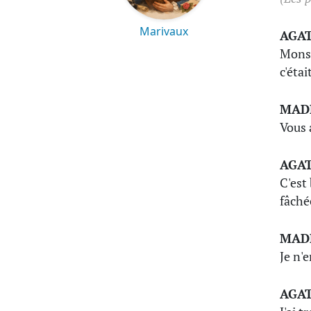
Marivaux
AGA
Monsi
c'éta
MAD
Vous 
AGA
C'est
fâché
MAD
Je n'
AGA