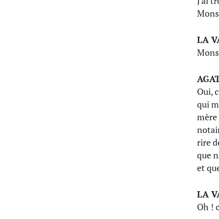
J'ai 
Monsi
LA V
Mons
AGA
Oui, 
qui m
mère 
notai
rire 
que n
et qu
LA V
Oh ! c