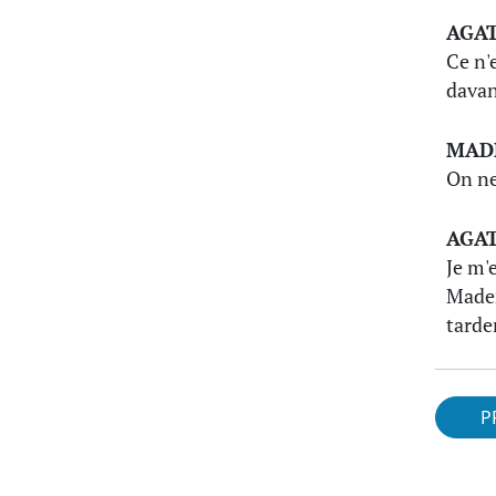
AGA
Ce n'e
davan
MAD
On ne
AGA
Je m'
Madem
tarde
P