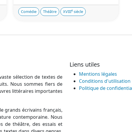
e
Comédie
Théâtre
XVIII
siècle
Liens utiles
Mentions légales
vaste sélection de textes de
Conditions d'utilisation
atuits. Nous sommes fiers de
Politique de confidentia
uvres littéraires importantes
e grands écrivains français,
térature contemporaine. Nous
 de théâtre, des essais et
 textes dans divers genres,