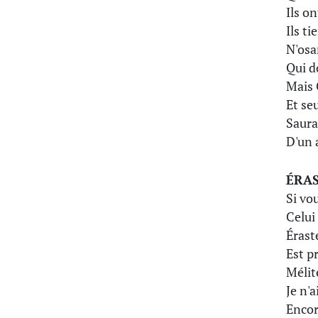
Ils o
Ils t
N'osa
Qui d
Mais 
Et se
Saura
D'un 
ÉRA
Si vo
Celui 
Érast
Est pr
Mélit
Je n'a
Encor