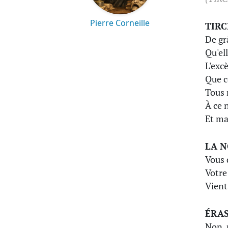
Pierre Corneille
TIRC
De gr
Qu'ell
L'exc
Que c
Tous 
À ce 
Et ma
LA 
Vous 
Votre
Vient
ÉRA
Non, 