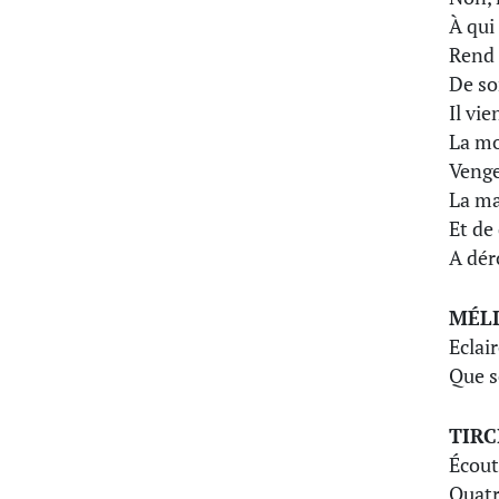
À qui
Rend l
De sor
Il vie
La mo
Venge
La ma
Et de
A dér
MÉL
Eclai
Que s
TIRC
Écout
Quatr