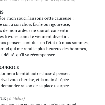
IS
âce, mon souci, laissons cette causeuse :
e soit à son choix facile ou rigoureuse,
ès de mon ardeur ne sauroit consentir
es frivoles soins te viennent divertir :
nos pensers sont dus, en l'état où nous sommes ,
nœud qui me rend le plus heureux des hommes,
 fidélité, qu'il va récompenser…
NOURRICE
donnera bientôt autre chose à penser.
 rival vous cherche, et la main à l'épée
 demander raison de sa place usurpée.
STE
( à Mélite)
non, vous ne voyez en moi qu'un criminel,