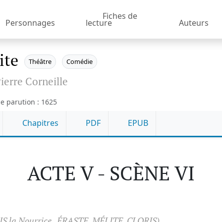
Fiches de
Personnages
lecture
Auteurs
ite
Théâtre
Comédie
ierre Corneille
e parution : 1625
Chapitres
PDF
EPUB
ACTE V - SCÈNE VI
IS la Nourrice , ÉRASTE, MÉLITE, CLORIS)