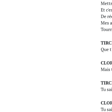
Mettr
Et c'
De ré
Mes a
Tourn
TIRC
Que t
CLOR
Mais 
TIRC
Tu sa
CLOR
Tu sai