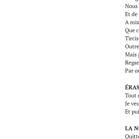
Nous 
Et de
A mis
Que c
Tirci
Outre
Mais 
Regar
Par o
ÉRA
Tout 
Je ve
Et pu
LA 
Quitt