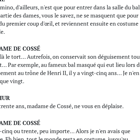
mino, d'ailleurs, n'est que pour entrer dans la salle du bal
artie des dames, vous le savez, ne se masquent que pour
 du premier coup d'œil, et reviennent ensuite en costume
le.
AME DE COSSÉ
ilà le tort… Autrefois, on conservait son déguisement tou
it… Par exemple, au fameux bal masqué qui eut lieu lors 
nement au trône de Henri II, il y a vingt-cinq ans… Je n'en
 que vingt.
HUR
a trente ans, madame de Cossé, ne vous en déplaise.
AME DE COSSÉ
-cinq ou trente, peu importe… Alors je n'en avais que
e. Eh bien, tout le monde resta en costume, jusqu'au