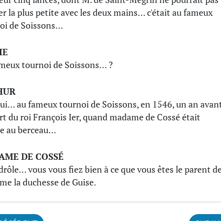
r la plus petite avec les deux mains… c'était au fameux
oi de Soissons…
IE
meux tournoi de Soissons… ?
HUR
oui… au fameux tournoi de Soissons, en 1546, un an avan
rt du roi François Ier, quand madame de Cossé était
e au berceau…
AME DE COSSÉ
 drôle… vous vous fiez bien à ce que vous êtes le parent d
e la duchesse de Guise.