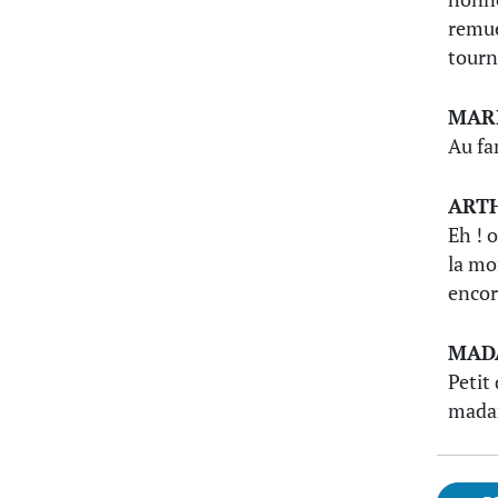
remue
tourn
MAR
Au fa
ART
Eh ! 
la mo
encor
MAD
Petit
madam