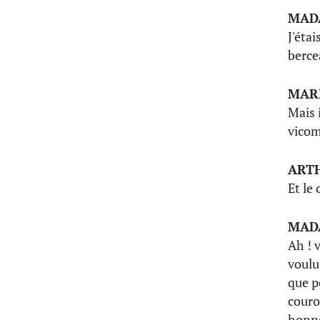
MAD
J'éta
berce
MAR
Mais 
vicom
ART
Et le
MAD
Ah ! 
voulu
que p
couro
honne