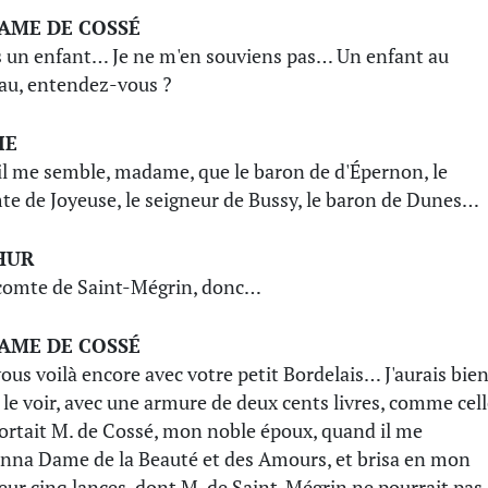
AME DE COSSÉ
is un enfant… Je ne m'en souviens pas… Un enfant au
au, entendez-vous ?
IE
il me semble, madame, que le baron de d'Épernon, le
te de Joyeuse, le seigneur de Bussy, le baron de Dunes…
HUR
 comte de Saint-Mégrin, donc…
AME DE COSSÉ
vous voilà encore avec votre petit Bordelais… J'aurais bie
 le voir, avec une armure de deux cents livres, comme cel
ortait M. de Cossé, mon noble époux, quand il me
nna Dame de la Beauté et des Amours, et brisa en mon
ur cinq lances, dont M. de Saint-Mégrin ne pourrait pas