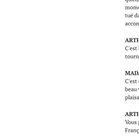
momen
tué d
accom
ART
C'est
tourn
MAD
C'est
beau 
plais
ART
Vous 
Franç