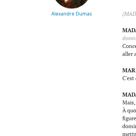
(MAD
Alexandre Dumas
MAD
domin
Conce
aller
MAR
C'est
MAD
Mais,
À quoi
figure
domin
mettr