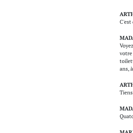
ART
C'est
MAD
Voyez
votre
toile
ans, 
ART
Tiens
MAD
Quato
MAR