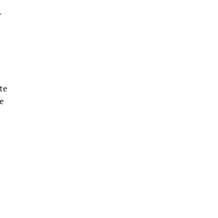
.
te
de