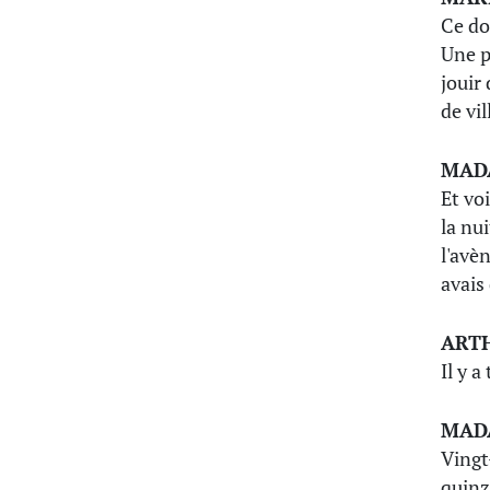
Ce do
Une p
jouir
de vil
MAD
Et vo
la nu
l'avè
avais
ART
Il y 
MAD
Vingt
quinz