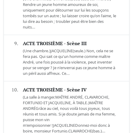
Rendre un jeune homme amoureux de soi,
uniquement pour détourner sur lui les soupçons
tombés sur un autre ; lui laisser croire qu'on l'aime, le
lui dire au besoin ; troubler peut-être bien des
nuits...
9.
ACTE TROISIÈME - Scène III
(Une chambre.)JACQUELINE(seule.) Non, cela ne se
fera pas. Qui sait ce qu'un homme comme maître
André, une fois poussé à la violence, peut inventer
pour se venger ? Je n'enverrai pas ce jeune homme à
un péril aussi affreux. Ce...
10.
ACTE TROISIÈME - Scène IV
(La salle à manger.MAÎTRE ANDRÉ, CLAVAROCHE,
FORTUNIO ET JACQUELINE, À TABLE.)MAÎTRE
ANDRÉGrâce au ciel, nous voilà tous joyeux, tous
réunis et tous amis. Si je doute jamais de ma femme,
puisse mon vin
m'empoisonner !JACQUELINEDonnez-moi donc à
boire, monsieur Fortunio.CLAVAROCHE(bas.)...