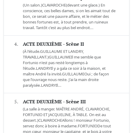
(Un salon.)CLAVAROCHE(devant une glace.) En
conscience, ces belles dames, si on les aimait tout de
bon, ce serait une pauvre affaire, et le métier des
bonnes fortunes est, à tout prendre, un ruineux
travail. Tantôt c'est au plus bel endroit...
4.
ACTE DEUXIÈME - Scène II
(À l'étude.GUILLAUME ET LANDRY,
TRAVAILLANT.)GUILLAUMEIl me semble que
Fortunio n'est pas resté longtemps à
l'étude.LANDRYIl y a gala ce soir à la maison, et
maître André l'a invité.GUILLAUMEOui ; de façon
que l'ouvrage nous reste. J'ai la main droite
paralysée.LANDRYIl...
5.
ACTE DEUXIÈME - Scène III
(La salle à manger. MAÎTRE ANDRÉ, CLAVAROCHE,
FORTUNIO ET JACQUELINE, À TABLE. On est au
dessert.)CLAVAROCHEAllons ! monsieur Fortunio,
servez donc à boire à madame.FORTUNIODe tout
mon cœur, monsieur le capitaine, et je bois à votre