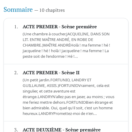
Sommaire
— 10 chapitres
1.
ACTE PREMIER - Scène première
(Une chambre à coucher.JACQUELINE, DANS SON
LIT. ENTRE MAÎTRE ANDRÉ, EN ROBE DE
CHAMBRE.)MAÎTRE ANDRÉHolà ! ma femme ! hé !
Jacqueline ! hé ! holà ! Jacqueline ! ma femme ! La
peste soit de l'endormie ! Hé !...
2.
ACTE PREMIER - Scène II
(Un petit jardin.FORTUNIO, LANDRY ET
GUILLAUME, ASSIS.)FORTUNIOVraiment, cela est
singulier, et cette aventure est
étrange.LANDRYN'allez pas en jaser, au moins ; vous
me feriez mettre dehors.FORTUNIOBien étrange et
bien admirable. Oui, quel qu'il soit, c'est un homme
heureux.LANDRYPromettez-moi de n'en...
3.
ACTE DEUXIÈME - Scène première