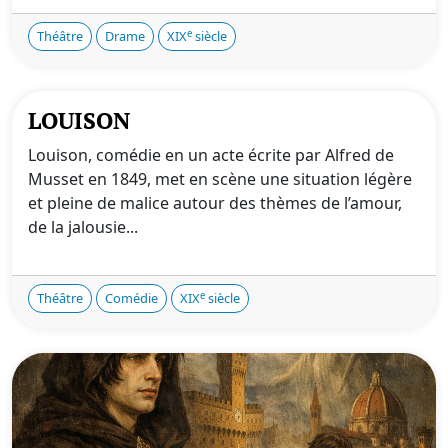
e
Théâtre
Drame
XIX
siècle
LOUISON
Louison, comédie en un acte écrite par Alfred de
Musset en 1849, met en scène une situation légère
et pleine de malice autour des thèmes de l’amour,
de la jalousie...
e
Théâtre
Comédie
XIX
siècle