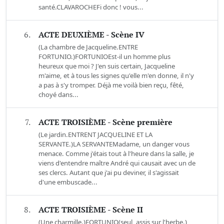
santé.CLAVAROCHEFi donc ! vous...
6.
ACTE DEUXIÈME - Scène IV
(La chambre de Jacqueline.ENTRE
FORTUNIO.)FORTUNIOEst-il un homme plus
heureux que moi ? J'en suis certain, Jacqueline
m'aime, et à tous les signes qu'elle m'en donne, il n'y
a pas à s'y tromper. Déjà me voilà bien reçu, fêté,
choyé dans...
7.
ACTE TROISIÈME - Scène première
(Le jardin.ENTRENT JACQUELINE ET LA
SERVANTE.)LA SERVANTEMadame, un danger vous
menace. Comme j'étais tout à l'heure dans la salle, je
viens d'entendre maître André qui causait avec un de
ses clercs. Autant que j'ai pu deviner, il s'agissait
d'une embuscade...
8.
ACTE TROISIÈME - Scène II
(Une charmille.)FORTUNIO(seul, assis sur l'herbe.)