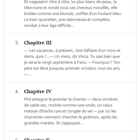
Ils nageaient côte à côte, lui plus blanc de peau, la
tête noire et ronde sous ses cheveux mouillés, elle
brûlée comme une blonde, coiffée d’un foulard bleu.
Le bain quotidien, joie silencieuse et complète,
rendait à leur âge difficile...
3.
Chapitre III
— Les vacances, à présent, c’est l’affaire d’un mois et
demi, quoi !…— Un mois, dit Vinca. Tu sais bien que
je serai le vingt septembre à Paris.— Pourquoi ? Ton
père est libre jusqu’au premier octobre, tous les ans.
—...
4.
Chapitre IV
Phil atteignit le premier le chemin — deux ornières
de sable sec, mobile comme une onde, un talus
médian d’herbe rare et rongée de sel — par où les
charrettes viennent chercher le goémon, après les
grandes marées. Ils s’appuyait...