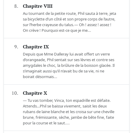
8.
Chapitre VIII
Au tournant de la petite route, Phil sauta à terre, jeta
sa bicyclette d’un côté et son propre corps de l’autre,
sur l’herbe crayeuse du talus.— Oh ! assez ! assez !
On crève ! Pourquoi est-ce que je me...
9.
Chapitre IX
Depuis que Mme Dalleray lui avait offert un verre
d’orangeade, Phil sentait sur ses lèvres et contre ses
amygdales le choc, la brûlure de la boisson glacée. Il
s’imaginait aussi qu’il n’avait bu de sa vie, ni ne
boirait désormais...
10.
Chapitre X
— Tu vas tomber, Vinca, ton espadrille est défaite.
Attends…Phil se baissa vivement, saisit les deux
rubans de laine blanche et les croisa sur une cheville
brune, frémissante, sèche, jambe de bête fine, faite
pour la course et le saut....