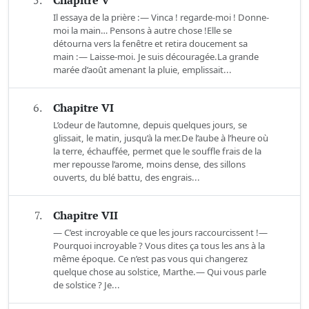
5.
Chapitre V
Il essaya de la prière :— Vinca ! regarde-moi ! Donne-
moi la main… Pensons à autre chose !Elle se
détourna vers la fenêtre et retira doucement sa
main :— Laisse-moi. Je suis découragée.La grande
marée d’août amenant la pluie, emplissait...
6.
Chapitre VI
L’odeur de l’automne, depuis quelques jours, se
glissait, le matin, jusqu’à la mer.De l’aube à l’heure où
la terre, échauffée, permet que le souffle frais de la
mer repousse l’arome, moins dense, des sillons
ouverts, du blé battu, des engrais...
7.
Chapitre VII
— C’est incroyable ce que les jours raccourcissent !—
Pourquoi incroyable ? Vous dites ça tous les ans à la
même époque. Ce n’est pas vous qui changerez
quelque chose au solstice, Marthe.— Qui vous parle
de solstice ? Je...