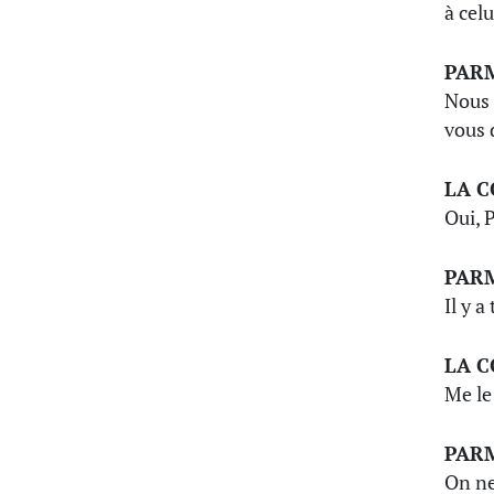
à celu
PAR
Nous 
vous 
LA 
Oui, 
PAR
Il y 
LA 
Me le
PAR
On ne