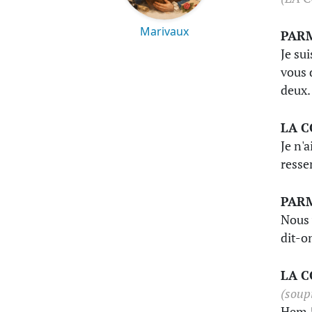
Marivaux
PAR
Je su
vous 
deux.
LA 
Je n'a
resse
PAR
Nous 
dit-o
LA 
(soupi
Hem !