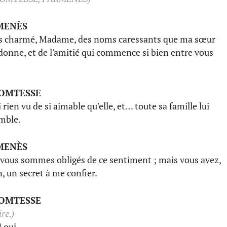
MENÈS
is charmé, Madame, des noms caressants que ma sœur
donne, et de l'amitié qui commence si bien entre vous
COMTESSE
i rien vu de si aimable qu'elle, et… toute sa famille lui
mble.
MENÈS
vous sommes obligés de ce sentiment ; mais vous avez,
n, un secret à me confier.
COMTESSE
re.)
 oui.