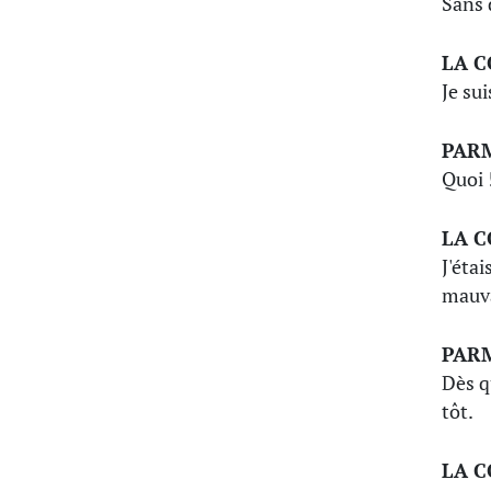
Sans 
LA 
Je su
PAR
Quoi 
LA 
J'éta
mauva
PAR
Dès q
tôt.
LA 