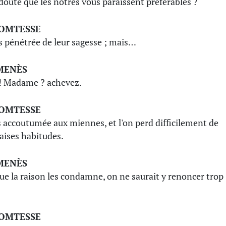
doute que les nôtres vous paraissent préférables ?
COMTESSE
is pénétrée de leur sagesse ; mais…
MENÈS
! Madame ? achevez.
COMTESSE
is accoutumée aux miennes, et l'on perd difficilement de
ises habitudes.
MENÈS
ue la raison les condamne, on ne saurait y renoncer trop
COMTESSE