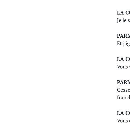
LA 
Je le 
PAR
Et j'
LA 
Vous 
PAR
Cesse
franc
LA 
Vous 