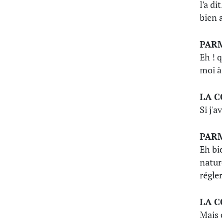
l'a di
bien 
PAR
Eh ! 
moi à 
LA 
Si j'
PAR
Eh bi
nature
régler
LA 
Mais c