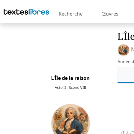
Recherche
Œuvres
L'Îl
M
Année d
L'Île de la raison
-
Acte II - Scène VIII
(LA 