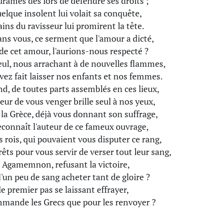
urâmes dès lors de défendre ses droits ;
uelque insolent lui volait sa conquête,
ns du ravisseur lui promirent la tête.
ans vous, ce serment que l'amour a dicté,
 de cet amour, l'aurions-nous respecté ?
eul, nous arrachant à de nouvelles flammes,
vez fait laisser nos enfants et nos femmes.
d, de toutes parts assemblés en ces lieux,
ur de vous venger brille seul à nos yeux,
la Grèce, déjà vous donnant son suffrage,
econnaît l'auteur de ce fameux ouvrage,
 rois, qui pouvaient vous disputer ce rang,
êts pour vous servir de verser tout leur sang,
l Agamemnon, refusant la victoire,
'un peu de sang acheter tant de gloire ?
le premier pas se laissant effrayer,
mande les Grecs que pour les renvoyer ?