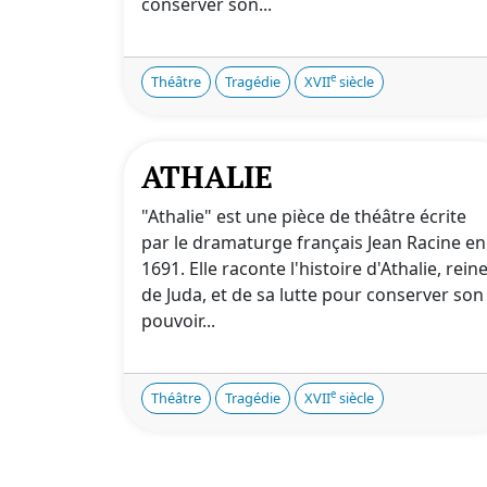
conserver son...
e
Théâtre
Tragédie
XVII
siècle
ATHALIE
"Athalie" est une pièce de théâtre écrite
par le dramaturge français Jean Racine en
1691. Elle raconte l'histoire d'Athalie, rein
de Juda, et de sa lutte pour conserver son
pouvoir...
e
Théâtre
Tragédie
XVII
siècle