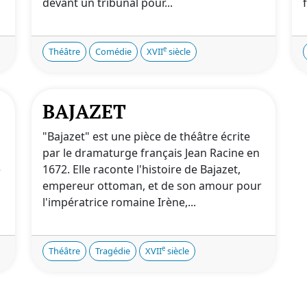
devant un tribunal pour...
e
Théâtre
Comédie
XVII
siècle
BAJAZET
"Bajazet" est une pièce de théâtre écrite
par le dramaturge français Jean Racine en
e
1672. Elle raconte l'histoire de Bajazet,
empereur ottoman, et de son amour pour
l'impératrice romaine Irène,...
e
Théâtre
Tragédie
XVII
siècle