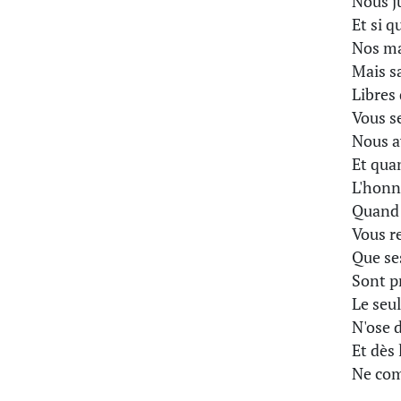
Nous j
Et si q
Nos mai
Mais s
Libres
Vous s
Nous a
Et quan
L'honne
Quand 
Vous r
Que ses
Sont pr
Le seu
N'ose d
Et dès 
Ne com