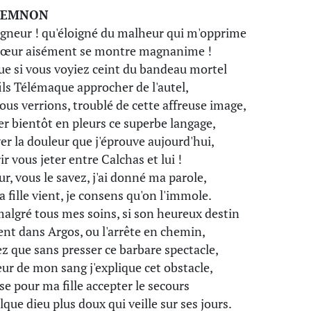
MEMNON
igneur ! qu'éloigné du malheur qui m'opprime
cœur aisément se montre magnanime !
ue si vous voyiez ceint du bandeau mortel
ils Télémaque approcher de l'autel,
ous verrions, troublé de cette affreuse image,
r bientôt en pleurs ce superbe langage,
er la douleur que j'éprouve aujourd'hui,
ir vous jeter entre Calchas et lui !
r, vous le savez, j'ai donné ma parole,
a fille vient, je consens qu'on l'immole.
malgré tous mes soins, si son heureux destin
ent dans Argos, ou l'arrête en chemin,
ez que sans presser ce barbare spectacle,
eur de mon sang j'explique cet obstacle,
se pour ma fille accepter le secours
que dieu plus doux qui veille sur ses jours.