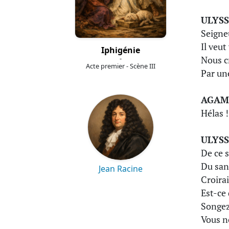
ULYSS
Seigneu
Il veut
Iphigénie
-
Nous c
Acte premier - Scène III
Par un
AGA
Hélas !
ULYSS
De ce s
Du san
Jean Racine
Croirai
Est-ce
Songez-
Vous n