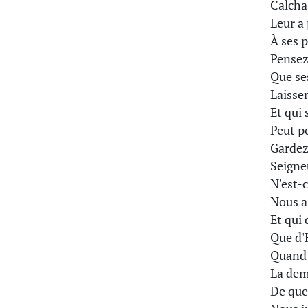
Calchas
Leur a 
À ses p
Pensez
Que ses
Laisse
Et qui 
Peut p
Gardez
Seigneu
N'est-c
Nous a
Et qui 
Que d'
Quand p
La dem
De que