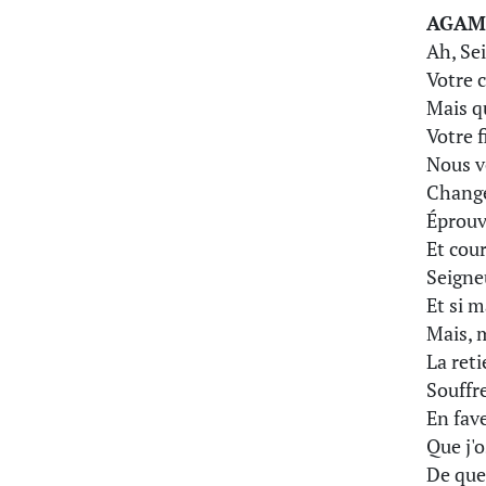
AGA
Ah, Se
Votre 
Mais q
Votre f
Nous v
Change
Éprouv
Et cour
Seigneu
Et si m
Mais, 
La reti
Souffr
En fav
Que j'o
De quel