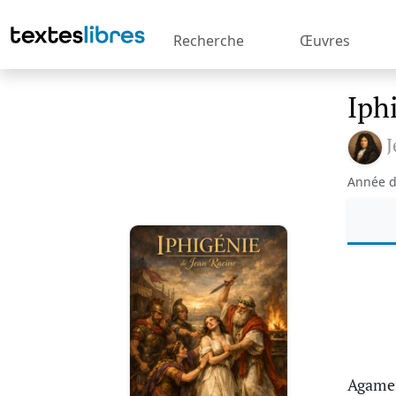
Recherche
Œuvres
Iph
J
Année d
Agame