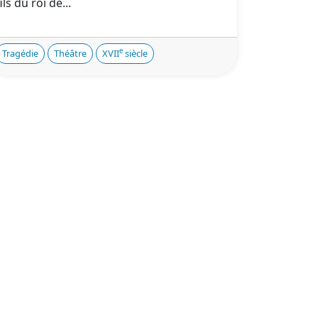
fils du roi de...
e
Tragédie
Théâtre
XVII
siècle