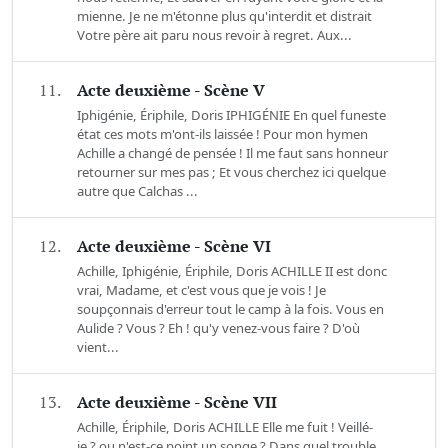
mienne. Je ne m'étonne plus qu'interdit et distrait
Votre père ait paru nous revoir à regret. Aux...
11.
Acte deuxième - Scène V
Iphigénie, Ériphile, Doris IPHIGÉNIE En quel funeste
état ces mots m'ont-ils laissée ! Pour mon hymen
Achille a changé de pensée ! Il me faut sans honneur
retourner sur mes pas ; Et vous cherchez ici quelque
autre que Calchas ...
12.
Acte deuxième - Scène VI
Achille, Iphigénie, Ériphile, Doris ACHILLE II est donc
vrai, Madame, et c'est vous que je vois ! Je
soupçonnais d'erreur tout le camp à la fois. Vous en
Aulide ? Vous ? Eh ! qu'y venez-vous faire ? D'où
vient...
13.
Acte deuxième - Scène VII
Achille, Ériphile, Doris ACHILLE Elle me fuit ! Veillé-
je ? ou n'est-ce point un songe ? Dans quel trouble