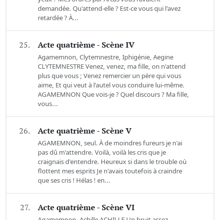
demandée. Qu'attend-elle ? Est-ce vous qui l'avez
retardée ? À...
25.
Acte quatrième - Scène IV
Agamemnon, Clytemnestre, Iphigénie, Aegine
CLYTEMNESTRE Venez, venez, ma fille, on n'attend
plus que vous ; Venez remercier un père qui vous
aime, Et qui veut à l'autel vous conduire lui-même.
AGAMEMNON Que vois-je ? Quel discours ? Ma fille,
vous...
26.
Acte quatrième - Scène V
AGAMEMNON, seul. À de moindres fureurs je n'ai
pas dû m'attendre. Voilà, voilà les cris que je
craignais d'entendre. Heureux si dans le trouble où
flottent mes esprits Je n'avais toutefois à craindre
que ses cris ! Hélas ! en...
27.
Acte quatrième - Scène VI
Agamemnon, Achille ACHILLE Un bruit assez