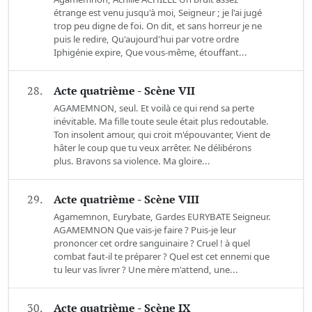
étrange est venu jusqu'à moi, Seigneur ; je l'ai jugé
trop peu digne de foi. On dit, et sans horreur je ne
puis le redire, Qu'aujourd'hui par votre ordre
Iphigénie expire, Que vous-même, étouffant...
28.
Acte quatrième - Scène VII
AGAMEMNON, seul. Et voilà ce qui rend sa perte
inévitable. Ma fille toute seule était plus redoutable.
Ton insolent amour, qui croit m'épouvanter, Vient de
hâter le coup que tu veux arrêter. Ne délibérons
plus. Bravons sa violence. Ma gloire...
29.
Acte quatrième - Scène VIII
Agamemnon, Eurybate, Gardes EURYBATE Seigneur.
AGAMEMNON Que vais-je faire ? Puis-je leur
prononcer cet ordre sanguinaire ? Cruel ! à quel
combat faut-il te préparer ? Quel est cet ennemi que
tu leur vas livrer ? Une mère m'attend, une...
30.
Acte quatrième - Scène IX