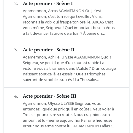
2.
Acte premier - Scène I
Agamemnon, Arcas AGAMEMNON Oui, c'est
Agamemnon, c'est ton roi qui t'éveille : Viens,
reconnais la voix qui frappe ton oreille. ARCAS C'est
vous-même, Seigneur ! Quel important besoin Vous
a fait devancer l'aurore de si loin ? À peine un...
3.
Acte premier - Scène II
Agamemnon, Achille, Ulysse AGAMEMNON Quoi !
Seigneur, se peut-il que d'un cours si rapide La
victoire vous ait ramené dans l'Aulide ? D'un courage
naissant sont-ce là les essais ? Quels triomphes
suivront de si nobles succès ! La Thessalie...
4.
Acte premier - Scène III
Agamemnon, Ulysse ULYSSE Seigneur, vous
entendez : quelque prix qu'il en coûte Il veut voler à
Troie et poursuivre sa route. Nous craignions son
amour ; et lui-même aujourd'hui Par une heureuse
erreur nous arme contre lui. AGAMEMNON Hélas !...