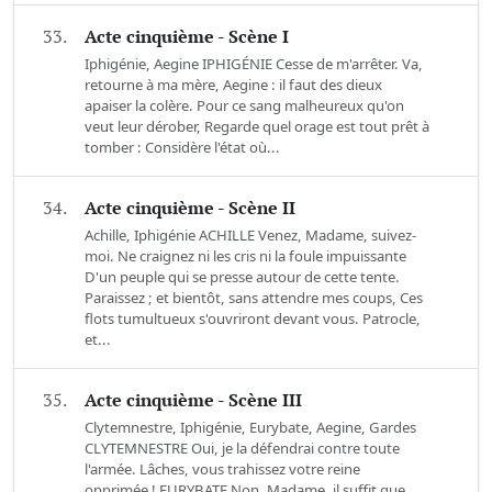
33.
Acte cinquième - Scène I
Iphigénie, Aegine IPHIGÉNIE Cesse de m'arrêter. Va,
retourne à ma mère, Aegine : il faut des dieux
apaiser la colère. Pour ce sang malheureux qu'on
veut leur dérober, Regarde quel orage est tout prêt à
tomber : Considère l'état où...
34.
Acte cinquième - Scène II
Achille, Iphigénie ACHILLE Venez, Madame, suivez-
moi. Ne craignez ni les cris ni la foule impuissante
D'un peuple qui se presse autour de cette tente.
Paraissez ; et bientôt, sans attendre mes coups, Ces
flots tumultueux s'ouvriront devant vous. Patrocle,
et...
35.
Acte cinquième - Scène III
Clytemnestre, Iphigénie, Eurybate, Aegine, Gardes
CLYTEMNESTRE Oui, je la défendrai contre toute
l'armée. Lâches, vous trahissez votre reine
opprimée ! EURYBATE Non, Madame, il suffit que