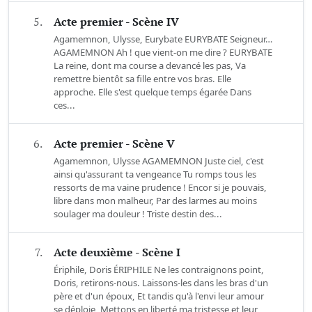
5.
Acte premier - Scène IV
Agamemnon, Ulysse, Eurybate EURYBATE Seigneur…
AGAMEMNON Ah ! que vient-on me dire ? EURYBATE
La reine, dont ma course a devancé les pas, Va
remettre bientôt sa fille entre vos bras. Elle
approche. Elle s'est quelque temps égarée Dans
ces...
6.
Acte premier - Scène V
Agamemnon, Ulysse AGAMEMNON Juste ciel, c'est
ainsi qu'assurant ta vengeance Tu romps tous les
ressorts de ma vaine prudence ! Encor si je pouvais,
libre dans mon malheur, Par des larmes au moins
soulager ma douleur ! Triste destin des...
7.
Acte deuxième - Scène I
Ériphile, Doris ÉRIPHILE Ne les contraignons point,
Doris, retirons-nous. Laissons-les dans les bras d'un
père et d'un époux, Et tandis qu'à l'envi leur amour
se déploie, Mettons en liberté ma tristesse et leur