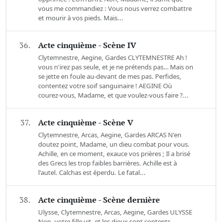
vous me commandiez : Vous nous verrez combattre
et mourir à vos pieds. Mais...
36.
Acte cinquième - Scène IV
Clytemnestre, Aegine, Gardes CLYTEMNESTRE Ah !
vous n'irez pas seule, et je ne prétends pas… Mais on
se jette en foule au-devant de mes pas. Perfides,
contentez votre soif sanguinaire ! AEGINE Où
courez-vous, Madame, et que voulez-vous faire ?...
37.
Acte cinquième - Scène V
Clytemnestre, Arcas, Aegine, Gardes ARCAS N'en
doutez point, Madame, un dieu combat pour vous.
Achille, en ce moment, exauce vos prières ; Il a brisé
des Grecs les trop faibles barrières. Achille est à
l'autel. Calchas est éperdu. Le fatal...
38.
Acte cinquième - Scène dernière
Ulysse, Clytemnestre, Arcas, Aegine, Gardes ULYSSE
Non, votre fille vit, et les dieux sont contents.