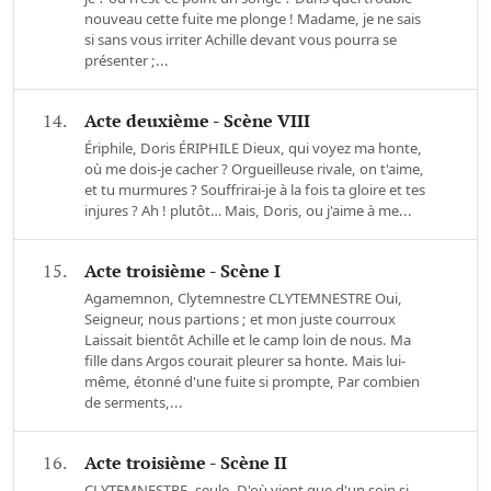
nouveau cette fuite me plonge ! Madame, je ne sais
si sans vous irriter Achille devant vous pourra se
présenter ;...
14.
Acte deuxième - Scène VIII
Ériphile, Doris ÉRIPHILE Dieux, qui voyez ma honte,
où me dois-je cacher ? Orgueilleuse rivale, on t'aime,
et tu murmures ? Souffrirai-je à la fois ta gloire et tes
injures ? Ah ! plutôt… Mais, Doris, ou j'aime à me...
15.
Acte troisième - Scène I
Agamemnon, Clytemnestre CLYTEMNESTRE Oui,
Seigneur, nous partions ; et mon juste courroux
Laissait bientôt Achille et le camp loin de nous. Ma
fille dans Argos courait pleurer sa honte. Mais lui-
même, étonné d'une fuite si prompte, Par combien
de serments,...
16.
Acte troisième - Scène II
CLYTEMNESTRE, seule. D'où vient que d'un soin si