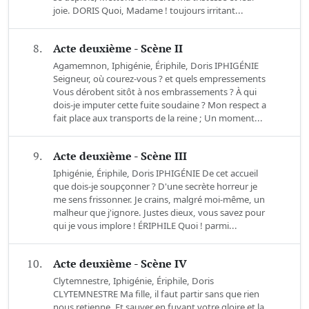
joie. DORIS Quoi, Madame ! toujours irritant...
8.
Acte deuxième - Scène II
Agamemnon, Iphigénie, Ériphile, Doris IPHIGÉNIE
Seigneur, où courez-vous ? et quels empressements
Vous dérobent sitôt à nos embrassements ? À qui
dois-je imputer cette fuite soudaine ? Mon respect a
fait place aux transports de la reine ; Un moment...
9.
Acte deuxième - Scène III
Iphigénie, Ériphile, Doris IPHIGÉNIE De cet accueil
que dois-je soupçonner ? D'une secrète horreur je
me sens frissonner. Je crains, malgré moi-même, un
malheur que j'ignore. Justes dieux, vous savez pour
qui je vous implore ! ÉRIPHILE Quoi ! parmi...
10.
Acte deuxième - Scène IV
Clytemnestre, Iphigénie, Ériphile, Doris
CLYTEMNESTRE Ma fille, il faut partir sans que rien
nous retienne, Et sauver en fuyant votre gloire et la