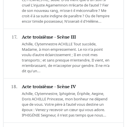
cruel L'injuste Agamemnon m'écarte de l'autel ? Fier
de son nouveau rang, m'ose-t-il méconnaître ? Me
croit-il à sa suite indigne de paraître ? Ou de l'empire
encor timide possesseur, N'oserait-il d'Hélène...
17.
Acte troisième - Scène III
Achille, Clytemnestre ACHILLE Tout succède,
Madame, à mon empressement. Le roi n'a point
voulu d'autre éclaircissement ; II en croit mes
transports ; et sans presque m'entendre, II vient, en
m'embrassant, de m'accepter pour gendre. Il ne m'a
dit qu'un...
18.
Acte troisième - Scène IV
Achille, Clytemnestre, Iphigénie, Ériphile, Aegine,
Doris ACHILLE Princesse, mon bonheur ne dépend
que de vous. Votre père à l'autel vous destine un
époux : Venez y recevoir un cœur qui vous adore.
IPHIGÉNIE Seigneur, il n'est pas temps que nous...