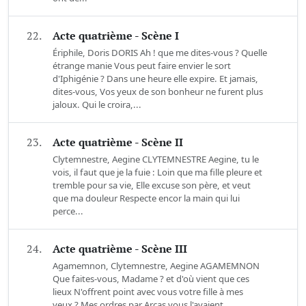
22.
Acte quatrième - Scène I
Ériphile, Doris DORIS Ah ! que me dites-vous ? Quelle
étrange manie Vous peut faire envier le sort
d'Iphigénie ? Dans une heure elle expire. Et jamais,
dites-vous, Vos yeux de son bonheur ne furent plus
jaloux. Qui le croira,...
23.
Acte quatrième - Scène II
Clytemnestre, Aegine CLYTEMNESTRE Aegine, tu le
vois, il faut que je la fuie : Loin que ma fille pleure et
tremble pour sa vie, Elle excuse son père, et veut
que ma douleur Respecte encor la main qui lui
perce...
24.
Acte quatrième - Scène III
Agamemnon, Clytemnestre, Aegine AGAMEMNON
Que faites-vous, Madame ? et d'où vient que ces
lieux N'offrent point avec vous votre fille à mes
yeux ? Mes ordres par Arcas vous l'avaient