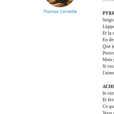
Thomas Corneille
PYR
Seign
L'app
Et la
En de
Que j
Pouvo
Mais 
Si vo
J'aim
ACHI
Je co
Et fer
Ce que
Vous 