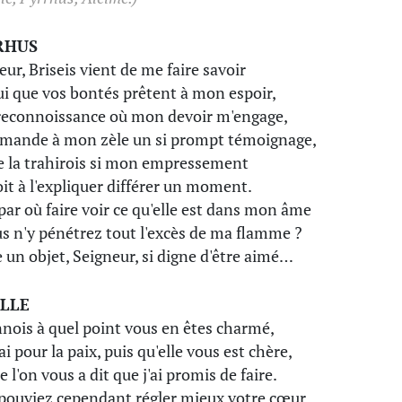
RHUS
eur, Briseis vient de me faire savoir
ui que vos bontés prêtent à mon espoir,
 reconnoissance où mon devoir m'engage,
mande à mon zèle un si prompt témoignage,
e la trahirois si mon empressement
it à l'expliquer différer un moment.
par où faire voir ce qu'elle est dans mon âme
us n'y pénétrez tout l'excès de ma flamme ?
e un objet, Seigneur, si digne d'être aimé…
LLE
nnois à quel point vous en êtes charmé,
ai pour la paix, puis qu'elle vous est chère,
 l'on vous a dit que j'ai promis de faire.
pouviez cependant régler mieux votre cœur,