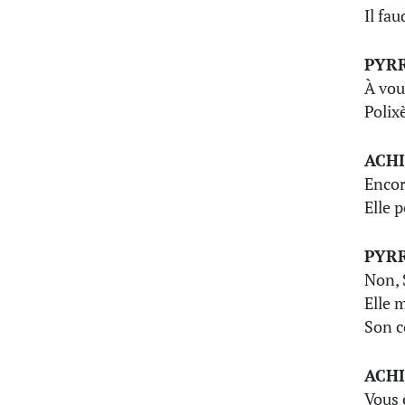
Il fau
PYR
À vou
Poli
ACHI
Encor
Elle 
PYR
Non, 
Elle 
Son c
ACHI
Vous 