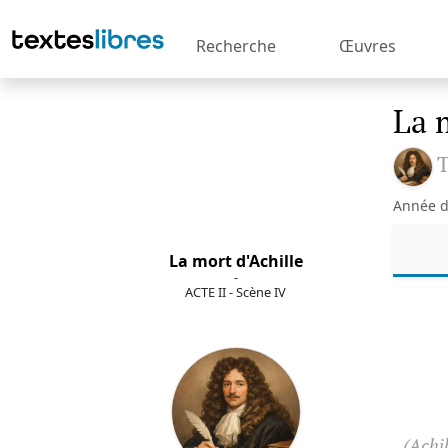
Recherche
Œuvres
La 
T
Année d
La mort d'Achille
-
ACTE II - Scène IV
(Achil