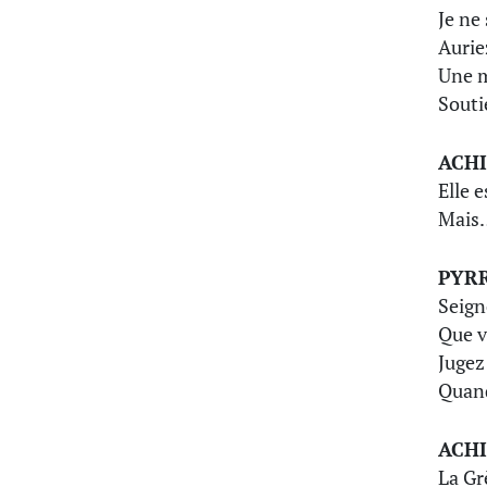
Je ne
Aurie
Une m
Souti
ACHI
Elle 
Mais
PYR
Seign
Que v
Jugez 
Quan
ACHI
La Gr