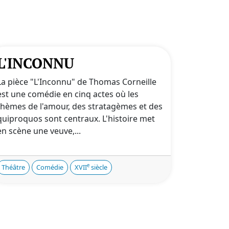
L'INCONNU
La pièce "L'Inconnu" de Thomas Corneille
est une comédie en cinq actes où les
thèmes de l'amour, des stratagèmes et des
quiproquos sont centraux. L'histoire met
en scène une veuve,...
e
Théâtre
Comédie
XVII
siècle