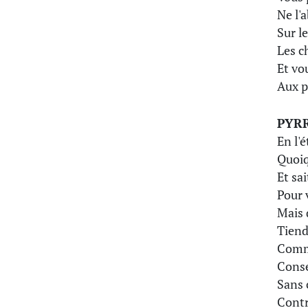
Ne l'
Sur l
Les c
Et vo
Aux p
PYR
En l'é
Quoiq
Et sai
Pour 
Mais 
Tiend
Comme
Conse
Sans 
Contr