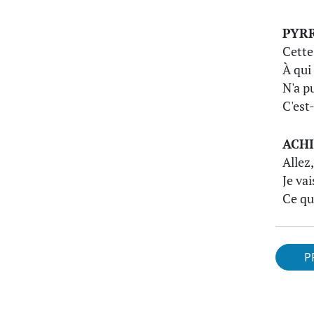
PYR
Cette
À qui
N'a p
C'est
ACHI
Allez,
Je vai
Ce qu
P