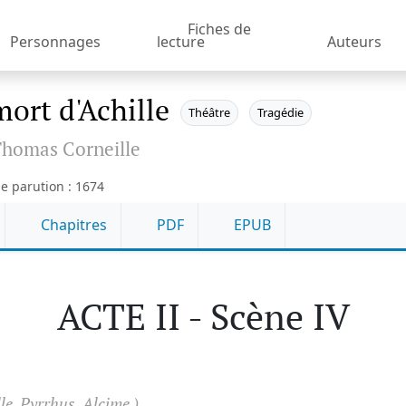
Fiches de
Personnages
lecture
Auteurs
mort d'Achille
Théâtre
Tragédie
homas Corneille
e parution : 1674
Chapitres
PDF
EPUB
ACTE II - Scène IV
le, Pyrrhus, Alcime.)