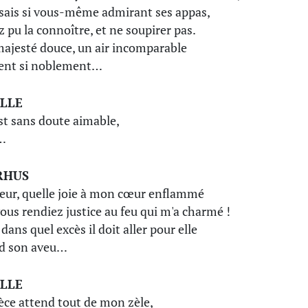
 sais si vous-même admirant ses appas,
z pu la connoître, et ne soupirer pas.
ajesté douce, un air incomparable
ent si noblement…
LLE
est sans doute aimable,
…
RHUS
eur, quelle joie à mon cœur enflammé
ous rendiez justice au feu qui m'a charmé !
dans quel excès il doit aller pour elle
d son aveu…
LLE
èce attend tout de mon zèle,