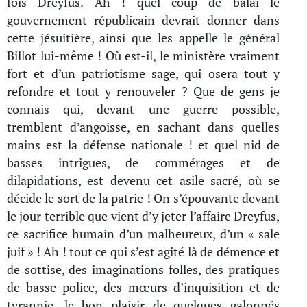
fois Dreyfus. Ah ! quel coup de balai le
gouvernement républicain devrait donner dans
cette jésuitière, ainsi que les appelle le général
Billot lui-même ! Où est-il, le ministère vraiment
fort et d’un patriotisme sage, qui osera tout y
refondre et tout y renouveler ? Que de gens je
connais qui, devant une guerre possible,
tremblent d’angoisse, en sachant dans quelles
mains est la défense nationale ! et quel nid de
basses intrigues, de commérages et de
dilapidations, est devenu cet asile sacré, où se
décide le sort de la patrie ! On s’épouvante devant
le jour terrible que vient d’y jeter l’affaire Dreyfus,
ce sacrifice humain d’un malheureux, d’un « sale
juif » ! Ah ! tout ce qui s’est agité là de démence et
de sottise, des imaginations folles, des pratiques
de basse police, des mœurs d’inquisition et de
tyrannie, le bon plaisir de quelques galonnés