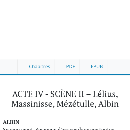
Chapitres
PDF
EPUB
ACTE IV - SCÈNE II – Lélius,
Massinisse, Mézétulle, Albin
ALBIN
Scipion vient, Seigneur, d'arriver dans vos tentes,