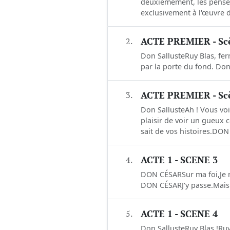
deuxièmement, les penseu
exclusivement à l'œuvre dr
2.
ACTE PREMIER - S
Don SallusteRuy Blas, ferm
par la porte du fond. Don 
3.
ACTE PREMIER - Sc
Don SallusteAh ! Vous voi
plaisir de voir un gueux
sait de vos histoires.DON
4.
ACTE 1 - SCENE 3
DON CÉSARSur ma foi,Je ne 
DON CÉSARJ'y passe.Mais je 
5.
ACTE 1 - SCENE 4
Don SallusteRuy Blas !Ru