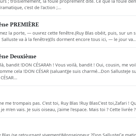
rs ; troisièmement, la foule proprement dite. Ce que la foule d
amatique, c'est de l'action ;...
cène PREMIÈRE
ez la porte, — ouvrez cette fenêtre.(Ruy Blas obéit, puis, sur un si
Salluste va à la fenêtre)(Ils dorment encore tous ici, — le jour va..
ène Deuxième
là, bandit !DON CÉSARAh ! Vous voilà, bandit ! Oui, cousin, me voi
 comme cela !DON CÉSAR (saluant)Je suis charmé…Don SallusteJe 
 CÉSAR...
me trompais pas. C'est toi, Ruy Blas !Ruy BlasC'est toi,Zafari ! Qu
m'en vais. Je suis oiseau, j'aime l'espace. Mais toi ? Cette livrée ?
y Blas (se retournant vivement)Monseigneur ?Don SallusteCe matin