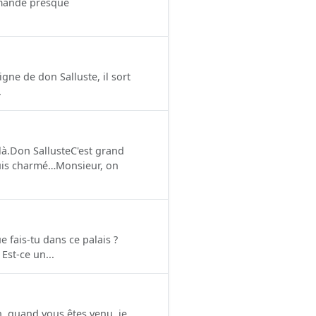
emande presque
gne de don Salluste, il sort
.
là.Don SallusteC'est grand
suis charmé…Monsieur, on
e fais-tu dans ce palais ?
 Est-ce un...
, quand vous êtes venu, je