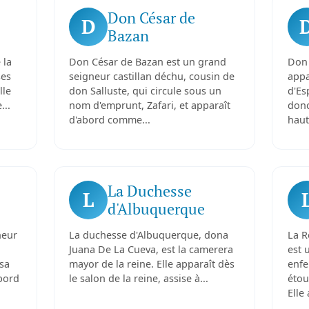
Don César de
D
Bazan
 la
Don César de Bazan est un grand
Don 
ses
seigneur castillan déchu, cousin de
appa
lle
don Salluste, qui circule sous un
d'Es
...
nom d'emprunt, Zafari, et apparaît
donc
d'abord comme...
haut
La Duchesse
L
d'Albuquerque
neur
La duchesse d'Albuquerque, dona
La R
Juana De La Cueva, est la camerera
est 
sa
mayor de la reine. Elle apparaît dès
enfe
bord
le salon de la reine, assise à...
étou
Elle