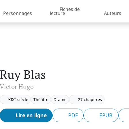
Fiches de
Personnages
lecture
Auteurs
Ruy Blas
Victor Hugo
e
XIX
siècle
Théâtre
Drame
27 chapitres
Lire en ligne
PDF
EPUB