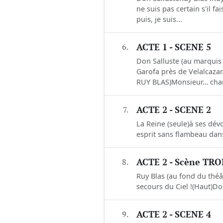
ne suis pas certain s'il fa
puis, je suis...
6.
ACTE 1 - SCENE 5
Don Salluste (au marquis
Garofa près de Velalcazar
RUY BLAS)Monsieur… charm
7.
ACTE 2 - SCENE 2
La Reine (seule)à ses dévo
esprit sans flambeau dans
8.
ACTE 2 - Scène TR
Ruy Blas (au fond du théâtr
secours du Ciel !(Haut)Do
9.
ACTE 2 - SCENE 4