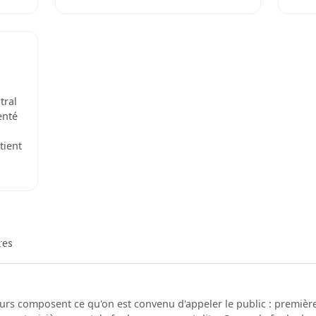
tral
enté
tient
res
eurs composent ce qu'on est convenu d'appeler le public : premièr