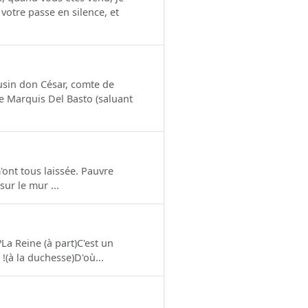
 votre passe en silence, et
usin don César, comte de
Le Marquis Del Basto (saluant
'ont tous laissée. Pauvre
ur le mur ...
?La Reine (à part)C'est un
!(à la duchesse)D'où...