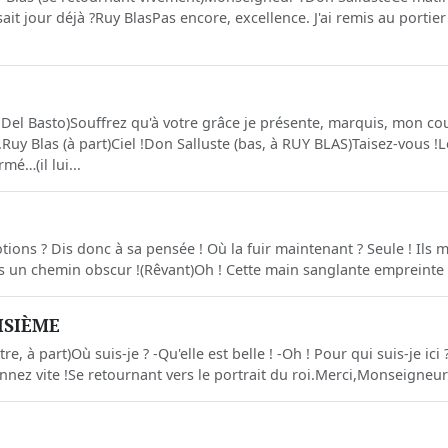
isait jour déjà ?Ruy BlasPas encore, excellence. J'ai remis au portier
 Del Basto)Souffrez qu'à votre grâce je présente, marquis, mon co
.Ruy Blas (à part)Ciel !Don Salluste (bas, à RUY BLAS)Taisez-vous !
é…(il lui...
tions ? Dis donc à sa pensée ! Où la fuir maintenant ? Seule ! Ils m
 un chemin obscur !(Rêvant)Oh ! Cette main sanglante empreinte s
OISIÈME
e, à part)Où suis-je ? -Qu'elle est belle ! -Oh ! Pour qui suis-je ici 
nnez vite !Se retournant vers le portrait du roi.Merci,Monseigneur 