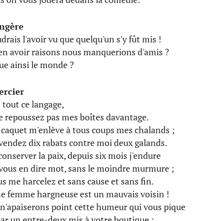
ingère
drais l'avoir vu que quelqu'un s'y fût mis !
en avoir raisons nous manquerions d'amis ?
ue ainsi le monde ?
ercier
 tout ce langage,
 repoussez pas mes boîtes davantage.
 caquet m'enlève à tous coups mes chalands ;
vendez dix rabats contre moi deux galands.
conserver la paix, depuis six mois j'endure
vous en dire mot, sans le moindre murmure ;
us me harcelez et sans cause et sans fin.
e femme hargneuse est un mauvais voisin !
n'apaiserons point cette humeur qui vous pique
ar un entre-deux mis à votre boutique ;