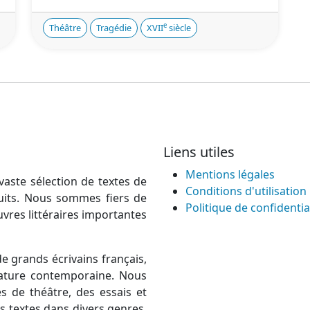
e
Théâtre
Tragédie
XVII
siècle
Liens utiles
Mentions légales
vaste sélection de textes de
Conditions d'utilisation
atuits. Nous sommes fiers de
Politique de confidentia
uvres littéraires importantes
e grands écrivains français,
térature contemporaine. Nous
 de théâtre, des essais et
 textes dans divers genres,