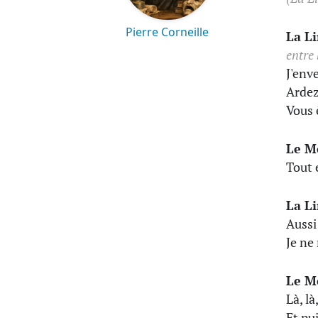
Pierre Corneille
La L
entre 
J'enve
Ardez
Vous 
Le M
Tout 
La L
Aussi
Je ne
Le M
Là, là
Et pu