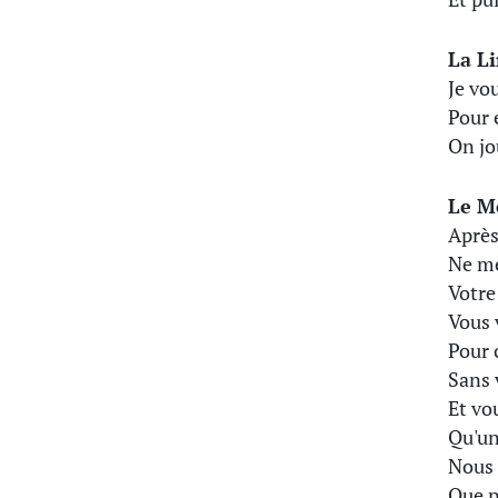
La L
Je vou
Pour 
On jo
Le M
Après
Ne me
Votre
Vous 
Pour 
Sans 
Et vo
Qu'un
Nous 
Que p