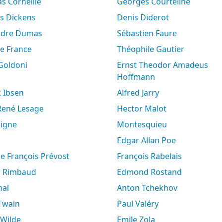
s Corneille
Georges Courteline
es Dickens
Denis Diderot
andre Dumas
Sébastien Faure
le France
Théophile Gautier
 Goldoni
Ernst Theodor Amadeus
Hoffmann
k Ibsen
Alfred Jarry
-René Lesage
Hector Malot
aigne
Montesquieu
Edgar Allan Poe
ne François Prévost
François Rabelais
ur Rimbaud
Edmond Rostand
hal
Anton Tchekhov
 Twain
Paul Valéry
 Wilde
Emile Zola