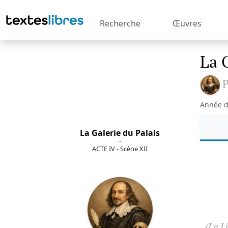
Recherche
Œuvres
La 
P
Année d
La Galerie du Palais
-
ACTE IV - Scène XII
(La Li