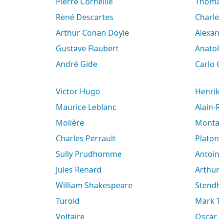
Pierre Corneille
Thoma
René Descartes
Charl
Arthur Conan Doyle
Alex
Gustave Flaubert
Anato
André Gide
Carlo
Victor Hugo
Henri
Maurice Leblanc
Alain
Molière
Mont
Charles Perrault
Platon
Sully Prudhomme
Antoi
Jules Renard
Arth
William Shakespeare
Stend
Turold
Mark
Voltaire
Oscar