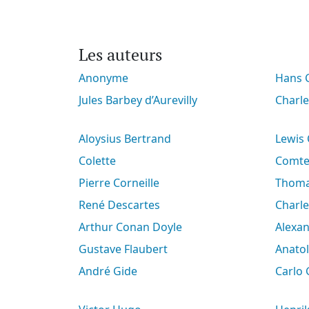
Les auteurs
Anonyme
Hans
Jules Barbey d’Aurevilly
Charl
Aloysius Bertrand
Lewis
Colette
Comt
Pierre Corneille
Thoma
René Descartes
Charl
Arthur Conan Doyle
Alex
Gustave Flaubert
Anato
André Gide
Carlo