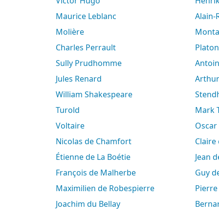
Victor Hugo
Henri
Maurice Leblanc
Alain
Molière
Mont
Charles Perrault
Platon
Sully Prudhomme
Antoi
Jules Renard
Arth
William Shakespeare
Stend
Turold
Mark
Voltaire
Oscar
Nicolas de Chamfort
Clair
Étienne de La Boétie
Jean 
François de Malherbe
Guy 
Maximilien de Robespierre
Pierr
Joachim du Bellay
Berna