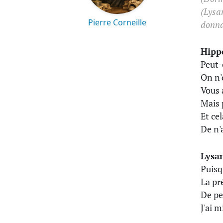
(Lysan
Pierre Corneille
donna
Hipp
Peut-
On n'
Vous 
Mais 
Et ce
De n'
Lysa
Puisq
La pr
De pe
J'ai 