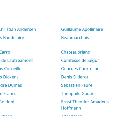
 Christian Andersen
Guillaume Apollinaire
es Baudelaire
Beaumarchais
 Carroll
Chateaubriand
e de Lautréamont
Comtesse de Ségur
s Corneille
Georges Courteline
es Dickens
Denis Diderot
andre Dumas
Sébastien Faure
le France
Théophile Gautier
 Goldoni
Ernst Theodor Amadeus
Hoffmann