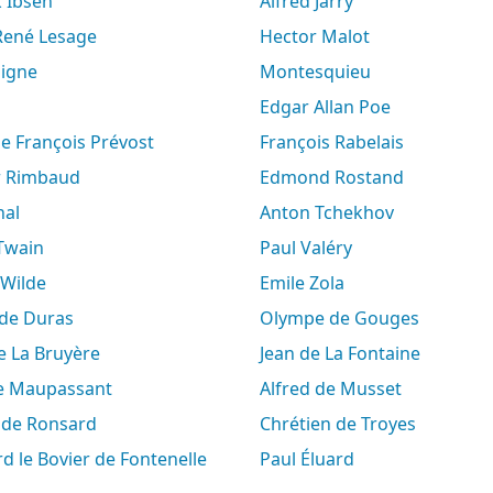
k Ibsen
Alfred Jarry
-René Lesage
Hector Malot
aigne
Montesquieu
Edgar Allan Poe
ne François Prévost
François Rabelais
ur Rimbaud
Edmond Rostand
hal
Anton Tchekhov
 Twain
Paul Valéry
 Wilde
Emile Zola
e de Duras
Olympe de Gouges
de La Bruyère
Jean de La Fontaine
de Maupassant
Alfred de Musset
e de Ronsard
Chrétien de Troyes
rd le Bovier de Fontenelle
Paul Éluard