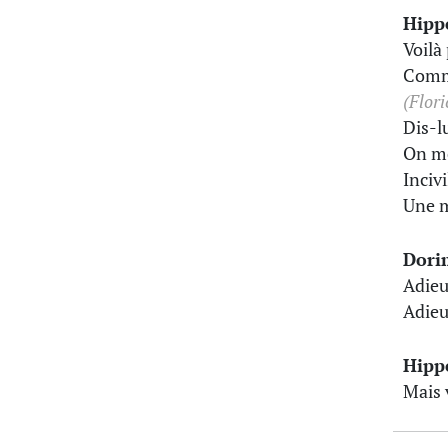
Hipp
Voilà
Comme
(Flori
Dis-l
On me
Incivi
Une m
Dori
Adieu
Adieu
Hipp
Mais 