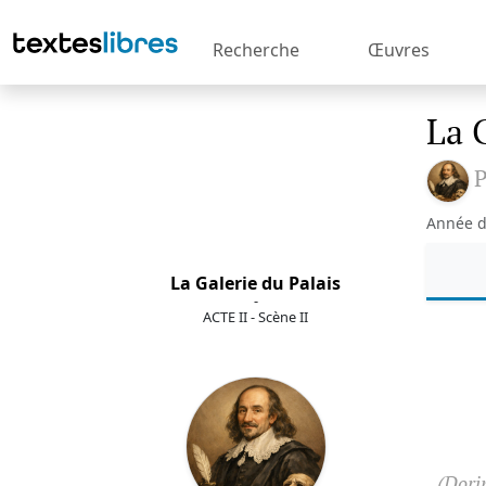
Recherche
Œuvres
La 
P
Année d
La Galerie du Palais
-
ACTE II - Scène II
(Dori