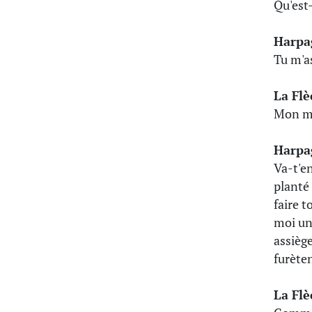
Qu'est-
Harpa
Tu m'as
La Fl
Mon maî
Harpa
Va-t'en
planté
faire t
moi un
assièg
furèten
La Fl