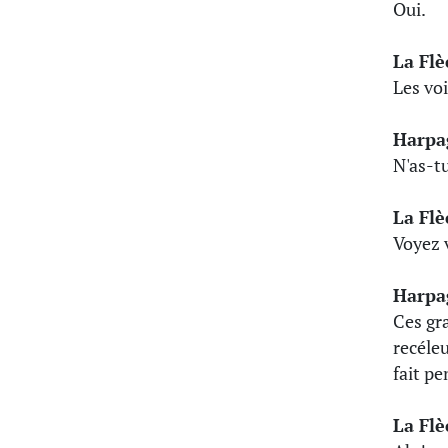
Oui.
La Fl
Les voi
Harpa
N'as-tu
La Fl
Voyez
Harpa
Ces gr
recéleu
fait p
La Fl