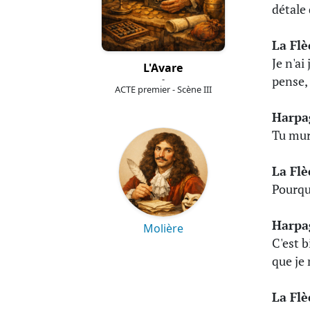
détale 
La Fl
Je n'ai
L'Avare
-
pense, 
ACTE premier - Scène III
Harpa
Tu mur
La Fl
Pourqu
Harpa
Molière
C'est b
que je
La Fl