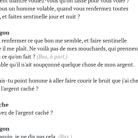
t diantre voulez-vous qu'on fasse pour vous voler ?
ous un homme volable, quand vous renfermez toutes
 et faites sentinelle jour et nuit ?
gon
x renfermer ce que bon me semble, et faire sentinelle
il me plaît. Ne voilà pas de mes mouchards, qui prennen
 ce qu'on fait ?
(Bas, à part.)
mble qu'il n'ait soupçonné quelque chose de mon argent.
is-tu point homme à aller faire courir le bruit que j'ai ch
l'argent caché ?
èche
ez de l'argent caché ?
gon
quin, je ne dis pas cela.
(Bas.)