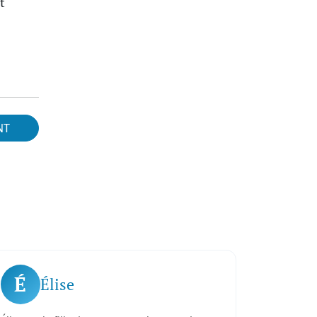
t
NT
É
Élise