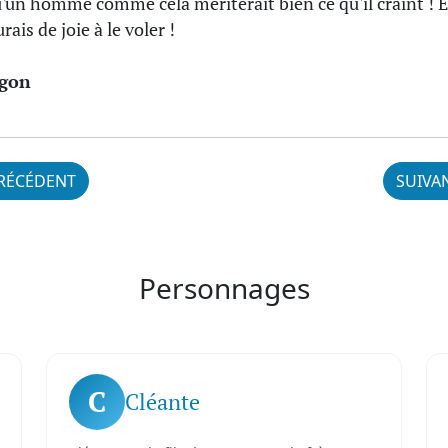
u'un homme comme cela mériterait bien ce qu'il craint ! E
urais de joie à le voler !
gon
RÉCÉDENT
SUIVA
Personnages
C
Cléante