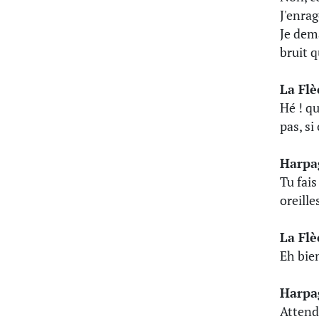
J'enrag
Je dema
bruit q
La Fl
Hé ! q
pas, si
Harpa
Tu fais
oreille
La Fl
Eh bien
Harpa
Attend