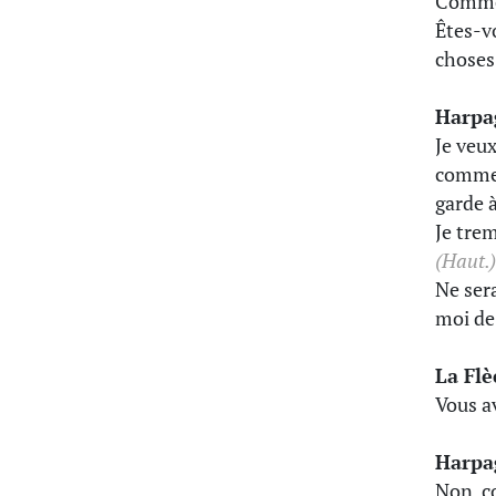
Commen
Êtes-v
choses,
Harpa
Je veu
comme 
garde à
Je tre
(Haut.)
Ne sera
moi de 
La Fl
Vous av
Harpa
Non, co