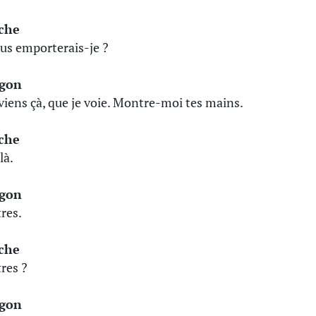
èche
us emporterais-je ?
gon
viens çà, que je voie. Montre-moi tes mains.
èche
là.
gon
res.
èche
res ?
gon