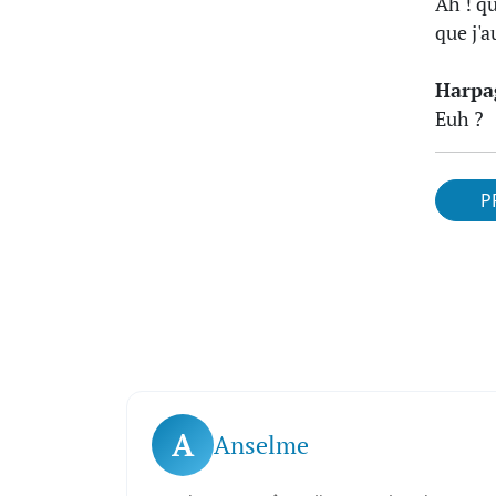
Ah ! q
que j'a
Harpa
Euh ?
P
A
Anselme