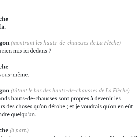
èche
là.
gon
(montrant les hauts-de-chausses de La Flèche)
 rien mis ici dedans ?
èche
 vous-même.
gon
(tâtant le bas des hauts-de-chausses de La Flèche)
ands hauts-de-chausses sont propres à devenir les
rs des choses qu'on dérobe ; et je voudrais qu'on en eût
endre quelqu'un.
èche
(à part.)