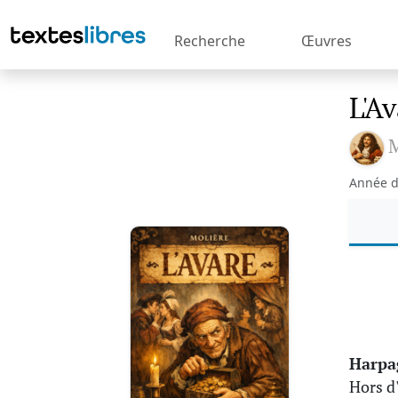
Recherche
Œuvres
L'A
M
Année d
Harpa
Hors d'