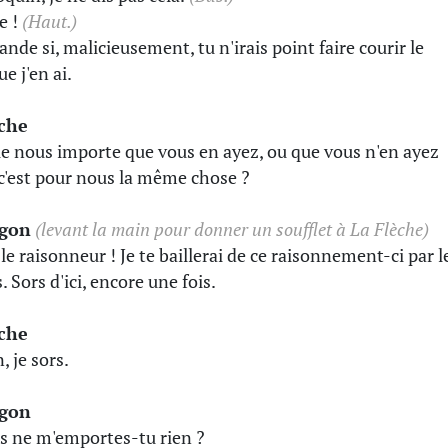
e !
(Haut.)
nde si, malicieusement, tu n'irais point faire courir le
ue j'en ai.
èche
ue nous importe que vous en ayez, ou que vous n'en ayez
 c'est pour nous la même chose ?
gon
(levant la main pour donner un soufflet à La Flèche)
 le raisonneur ! Je te baillerai de ce raisonnement-ci par l
s. Sors d'ici, encore une fois.
èche
, je sors.
gon
s ne m'emportes-tu rien ?