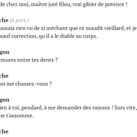
de chez moi, maître juré filou, vrai gibier de potence !
èche
(à part.)
 jamais rien vu de si méchant que ce maudit vieillard, et je
sauf correction, qu'il a le diable au corps.
gon
mures entre tes dents ?
èche
oi me chassez-vous ?
gon
ien à toi, pendard, à me demander des raisons ! Sors vite,
 ne t'assomme.
èche