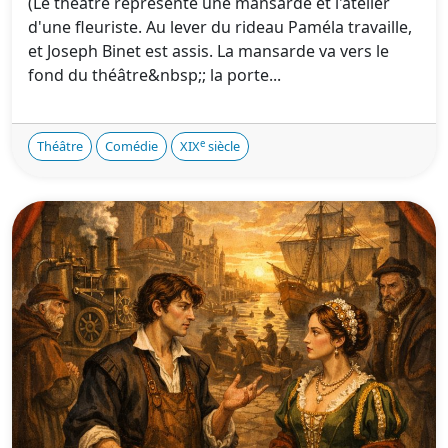
(Le théâtre représente une mansarde et l'atelier
d'une fleuriste. Au lever du rideau Paméla travaille,
et Joseph Binet est assis. La mansarde va vers le
fond du théâtre&nbsp;; la porte...
e
Théâtre
Comédie
XIX
siècle