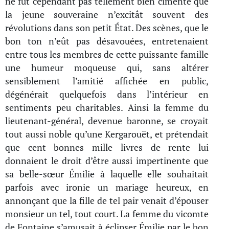
ne fut cependant pas tellement bien cimenté que
la jeune souveraine n’excitât souvent des
révolutions dans son petit État. Des scènes, que le
bon ton n’eût pas désavouées, entretenaient
entre tous les membres de cette puissante famille
une humeur moqueuse qui, sans altérer
sensiblement l’amitié affichée en public,
dégénérait quelquefois dans l’intérieur en
sentiments peu charitables. Ainsi la femme du
lieutenant-général, devenue baronne, se croyait
tout aussi noble qu’une Kergarouët, et prétendait
que cent bonnes mille livres de rente lui
donnaient le droit d’être aussi impertinente que
sa belle-sœur Émilie à laquelle elle souhaitait
parfois avec ironie un mariage heureux, en
annonçant que la fille de tel pair venait d’épouser
monsieur un tel, tout court. La femme du vicomte
de Fontaine s’amusait à éclipser Émilie par le bon