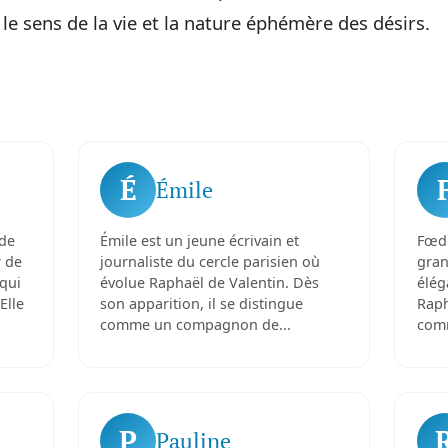
 le sens de la vie et la nature éphémère des désirs.
É
Émile
nde
Émile est un jeune écrivain et
Fœdo
r de
journaliste du cercle parisien où
gran
 qui
évolue Raphaël de Valentin. Dès
élég
Elle
son apparition, il se distingue
Raph
comme un compagnon de...
comm
P
Pauline