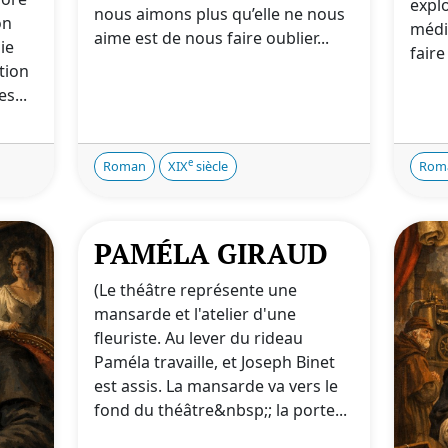
explo
nous aimons plus qu’elle ne nous
on
médi
aime est de nous faire oublier...
ie
faire 
tion
s...
e
Roman
XIX
siècle
Rom
PAMÉLA GIRAUD
(Le théâtre représente une
mansarde et l'atelier d'une
fleuriste. Au lever du rideau
Paméla travaille, et Joseph Binet
est assis. La mansarde va vers le
fond du théâtre&nbsp;; la porte...