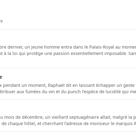
es
tobre dernier, un jeune homme entra dans le Palais-Royal au mome
 à la loi qui protège une passion essentiellement imposable. Sans
r
ux pendant un moment, Raphaël dit en laissant échapper un geste d
 attribuer aux fumées du vin et du punch l’espèce de lucidité qui me
u mois de décembre, un vieillard septuagénaire allait, malgré la p
te de chaque hôtel, et cherchant l’adresse de monsieur le marquis R