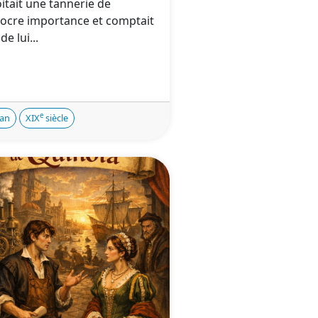
itait une tannerie de
ocre importance et comptait
de lui...
e
an
XIX
siècle