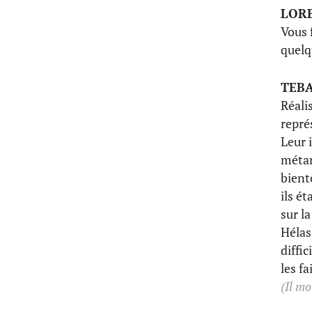
LOR
Vous f
quelq
TEB
Réalis
repré
Leur 
métam
bient
ils é
sur l
Hélas
diffi
les f
(Il mo