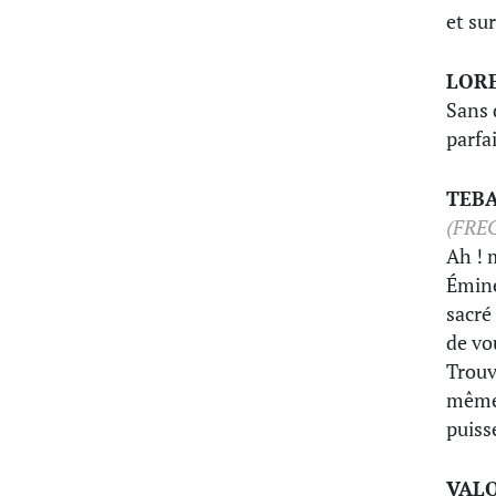
et su
LOR
Sans 
parfa
TEB
(FRE
Ah ! 
Émine
sacré
de vo
Trouv
même 
puiss
VAL