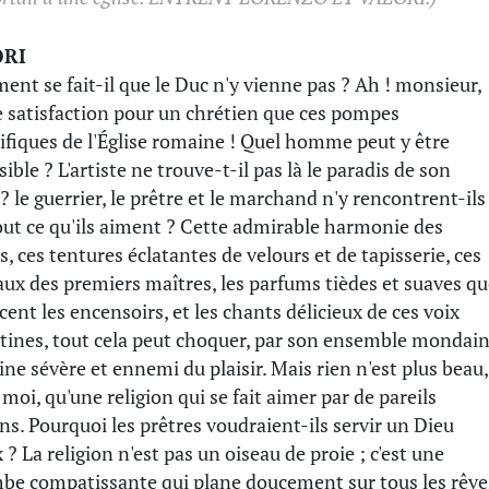
ORI
nt se fait-il que le Duc n'y vienne pas ? Ah ! monsieur,
e satisfaction pour un chrétien que ces pompes
fiques de l'Église romaine ! Quel homme peut y être
ible ? L'artiste ne trouve-t-il pas là le paradis de son
? le guerrier, le prêtre et le marchand n'y rencontrent-ils
out ce qu'ils aiment ? Cette admirable harmonie des
s, ces tentures éclatantes de velours et de tapisserie, ces
aux des premiers maîtres, les parfums tièdes et suaves q
cent les encensoirs, et les chants délicieux de ces voix
tines, tout cela peut choquer, par son ensemble mondain
ine sévère et ennemi du plaisir. Mais rien n'est plus beau,
 moi, qu'une religion qui se fait aimer par de pareils
s. Pourquoi les prêtres voudraient-ils servir un Dieu
 ? La religion n'est pas un oiseau de proie ; c'est une
be compatissante qui plane doucement sur tous les rêve