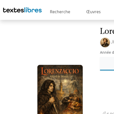
Recherche
Œuvres
Lor
A
Année d
(Le p