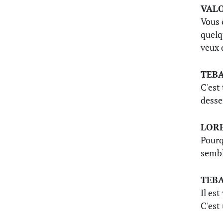
VAL
Vous 
quelq
veux 
TEB
C'est
desse
LOR
Pourq
sembl
TEB
Il est
C'est