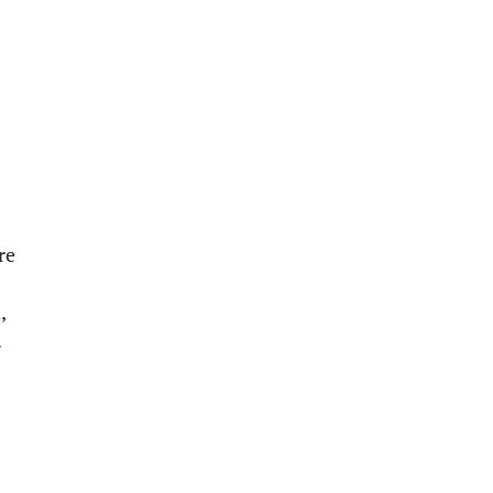
re
,
.