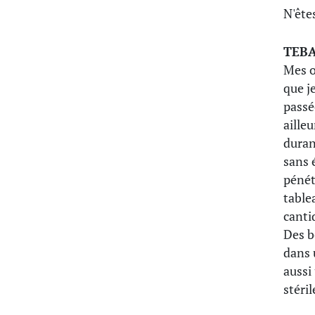
N'ête
TEB
Mes o
que j
passé
aille
duran
sans 
pénét
table
canti
Des b
dans u
aussi
stéril