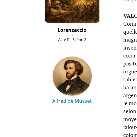
VAL
Comme
Lorenzaccio
quell
-
magni
Acte II - Scène 2
insens
cœur 
pas t
orgue
table
balan
argen
Alfred de Musset
le mo
selon
moyen
jaloux
colom