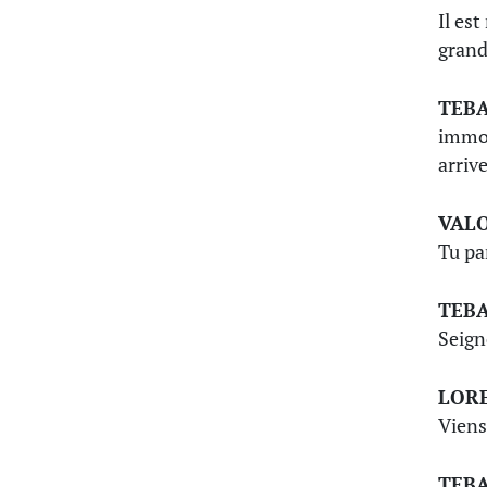
Il es
grand
TEB
immort
arriv
VAL
Tu pa
TEB
Seigne
LOR
Viens
TEB