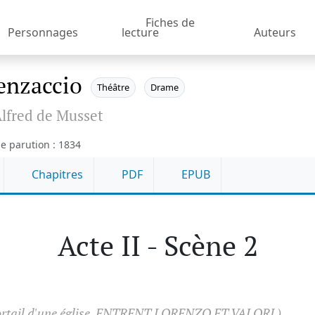
Fiches de
Personnages
lecture
Auteurs
enzaccio
Théâtre
Drame
lfred de Musset
e parution : 1834
Chapitres
PDF
EPUB
Acte II - Scène 2
ortail d'une église. ENTRENT LORENZO ET VALORI.)