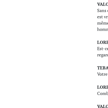
VAL
Sans 
est v
même 
homm
LOR
Est-c
regar
TEB
Votre
LOR
Combi
VAL