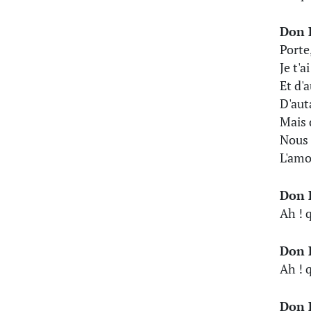
Don 
Porte,
Je t'a
Et d'
D'aut
Mais 
Nous 
L'amo
Don 
Ah ! 
Don 
Ah ! 
Don 