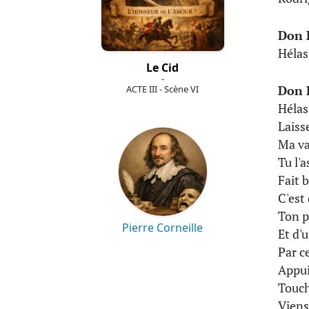
Don 
Hélas
Le Cid
-
Don 
ACTE III - Scène VI
Hélas
Laiss
Ma va
Tu l'a
Fait 
C'est
Ton p
Pierre Corneille
Et d'
Par c
Appui
Touch
Viens