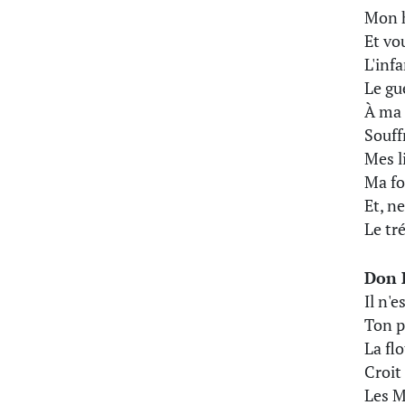
Mon h
Et vo
L'inf
Le gu
À ma f
Souff
Mes l
Ma fo
Et, n
Le tr
Don 
Il n'
Ton p
La fl
Croit 
Les M