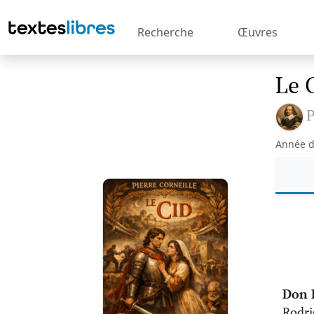
Recherche
Œuvres
Le 
P
Année d
Don 
Rodrig