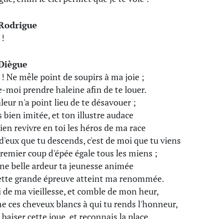
Rodrigue
 !
Diègue
 ! Ne mêle point de soupirs à ma joie ;
e-moi prendre haleine afin de te louer.
leur n'a point lieu de te désavouer ;
s bien imitée, et ton illustre audace
bien revivre en toi les héros de ma race
 d'eux que tu descends, c'est de moi que tu viens
remier coup d'épée égale tous les miens ;
une belle ardeur ta jeunesse animée
ette grande épreuve atteint ma renommée.
 de ma vieillesse, et comble de mon heur,
e ces cheveux blancs à qui tu rends l'honneur,
 baiser cette joue, et reconnais la place