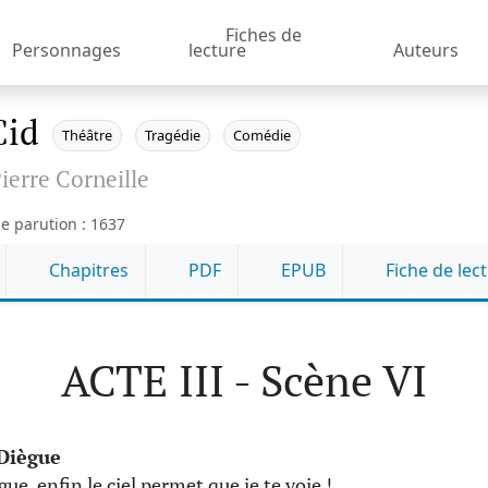
Fiches de
Personnages
lecture
Auteurs
Cid
Théâtre
Tragédie
Comédie
ierre Corneille
e parution : 1637
Chapitres
PDF
EPUB
Fiche de lec
ACTE III - Scène VI
Diègue
ue, enfin le ciel permet que je te voie !