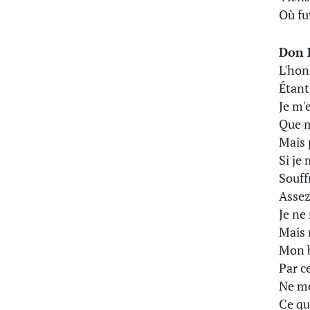
Où fu
Don 
L'hon
Étant
Je m'
Que mo
Mais 
Si je
Souff
Assez
Je ne
Mais 
Mon b
Par c
Ne me
Ce que