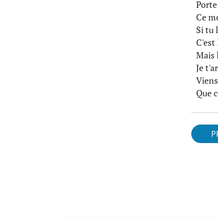
Porte-
Ce mo
Si tu
C'est
Mais 
Je t'a
Viens
Que c
P