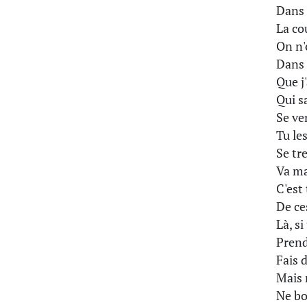
Dans 
La co
On n'
Dans 
Que j
Qui s
Se ve
Tu le
Se tr
Va ma
C'est
De ce
Là, s
Prends
Fais d
Mais 
Ne bo