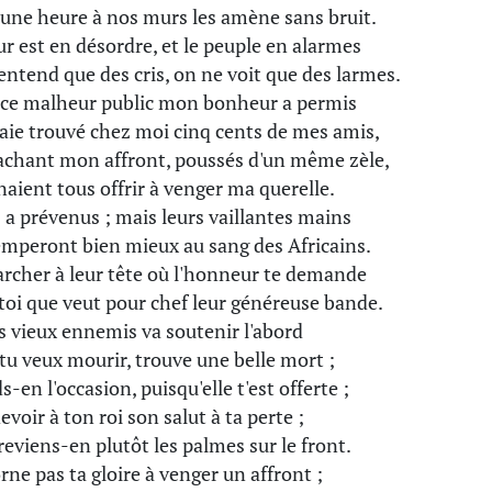
une heure à nos murs les amène sans bruit.
ur est en désordre, et le peuple en alarmes
entend que des cris, on ne voit que des larmes.
ce malheur public mon bonheur a permis
'aie trouvé chez moi cinq cents de mes amis,
achant mon affront, poussés d'un même zèle,
naient tous offrir à venger ma querelle.
s a prévenus ; mais leurs vaillantes mains
emperont bien mieux au sang des Africains.
rcher à leur tête où l'honneur te demande
 toi que veut pour chef leur généreuse bande.
s vieux ennemis va soutenir l'abord
i tu veux mourir, trouve une belle mort ;
-en l'occasion, puisqu'elle t'est offerte ;
evoir à ton roi son salut à ta perte ;
reviens-en plutôt les palmes sur le front.
rne pas ta gloire à venger un affront ;