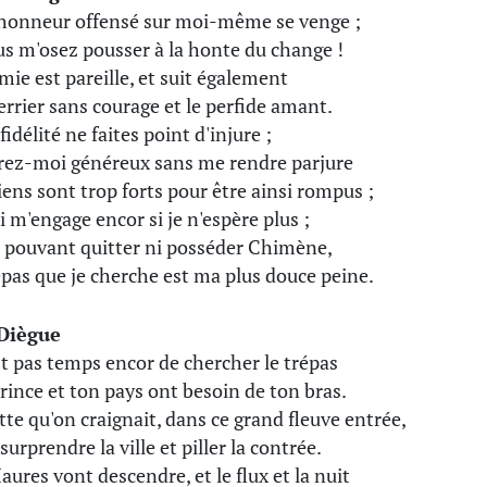
onneur offensé sur moi-même se venge ;
us m'osez pousser à la honte du change !
amie est pareille, et suit également
errier sans courage et le perfide amant.
idélité ne faites point d'injure ;
rez-moi généreux sans me rendre parjure
iens sont trop forts pour être ainsi rompus ;
i m'engage encor si je n'espère plus ;
e pouvant quitter ni posséder Chimène,
épas que je cherche est ma plus douce peine.
Diègue
est pas temps encor de chercher le trépas
rince et ton pays ont besoin de ton bras.
otte qu'on craignait, dans ce grand fleuve entrée,
surprendre la ville et piller la contrée.
aures vont descendre, et le flux et la nuit