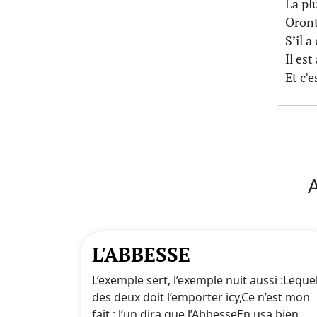
La plu
Oront
S’il a
Il est
Et c’
A
L'ABBESSE
L’exemple sert, l’exemple nuit aussi :Leque
des deux doit l’emporter icy,Ce n’est mon
fait : l’un dira que l’AbbesseEn usa bien,