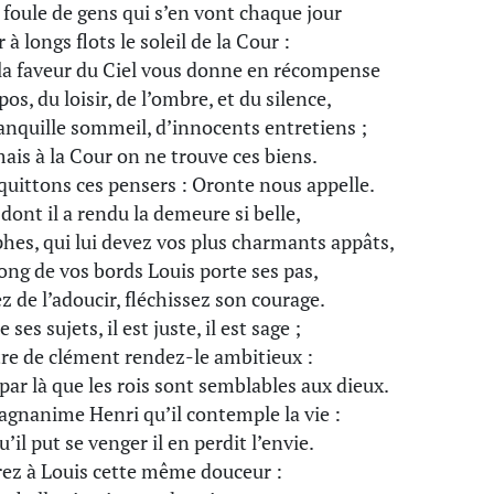
 foule de gens qui s’en vont chaque jour
 à longs flots le soleil de la Cour :
la faveur du Ciel vous donne en récompense
os, du loisir, de l’ombre, et du silence,
anquille sommeil, d’innocents entretiens ;
mais à la Cour on ne trouve ces biens.
quittons ces pensers : Oronte nous appelle.
 dont il a rendu la demeure si belle,
es, qui lui devez vos plus charmants appâts,
 long de vos bords Louis porte ses pas,
z de l’adoucir, fléchissez son courage.
e ses sujets, il est juste, il est sage ;
tre de clément rendez-le ambitieux :
 par là que les rois sont semblables aux dieux.
gnanime Henri qu’il contemple la vie :
’il put se venger il en perdit l’envie.
rez à Louis cette même douceur :