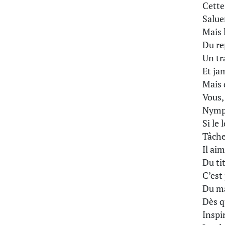
Cette
Saluer
Mais 
Du rep
Un tr
Et ja
Mais 
Vous,
Nymph
Si le
Tâche
Il aim
Du ti
C’est
Du ma
Dès qu
Inspi