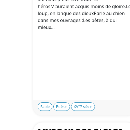
hérosM’auraient acquis moins de gloire.L
loup, en langue des dieuxParle au chien
dans mes ouvrages :Les bêtes, à qui
mieux...
e
Fable
Poésie
XVII
siècle