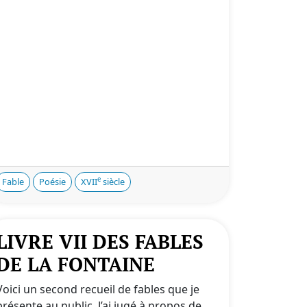
e
Fable
Poésie
XVII
siècle
LIVRE VII DES FABLES
DE LA FONTAINE
Voici un second recueil de fables que je
présente au public. J’ai jugé à propos de