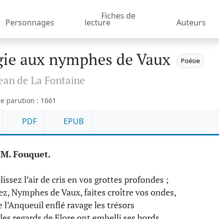
Fiches de
Personnages
lecture
Auteurs
gie aux nymphes de Vaux
Poésie
ean de La Fontaine
e parution : 1661
PDF
EPUB
 M. Fouquet.
issez l’air de cris en vos grottes profondes ;
ez, Nymphes de Vaux, faites croître vos ondes,
e l’Anqueuil enflé ravage les trésors
les regards de Flore ont embelli ses bords