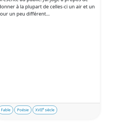
donner à la plupart de celles-ci un air et un
tour un peu différent...
e
Fable
Poésie
XVII
siècle