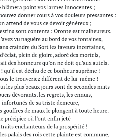
 blâmera point vos larmes innocentes ;
pouvez donner cours à vos douleurs pressantes :
n attend de vous ce devoir généreux ;
estins sont contents : Oronte est malheureux.
l’avez vu naguère au bord de vos fontaines,
sans craindre du Sort les faveurs incertaines,
d’éclat, plein de gloire, adoré des mortels,
ait des honneurs qu’on ne doit qu’aux autels.
 ! qu’il est déchu de ce bonheur suprême !
ous le trouveriez différent de lui-même !
lui les plus beaux jours sont de secondes nuits
oucis dévorants, les regrets, les ennuis,
 infortunés de sa triste demeure,
s gouffres de maux le plongent à toute heure.
le précipice où l’ont enfin jeté
ttraits enchanteurs de la prospérité !
les palais des rois cette plainte est commune,