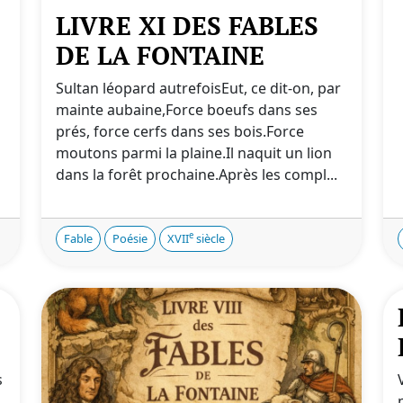
LIVRE XI DES FABLES
DE LA FONTAINE
Sultan léopard autrefoisEut, ce dit-on, par
mainte aubaine,Force boeufs dans ses
prés, force cerfs dans ses bois.Force
moutons parmi la plaine.Il naquit un lion
dans la forêt prochaine.Après les compl...
e
Fable
Poésie
XVII
siècle
s