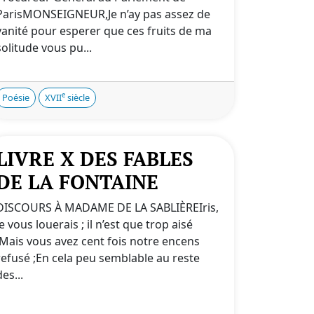
ParisMONSEIGNEUR,Je n’ay pas assez de
vanité pour esperer que ces fruits de ma
solitude vous pu...
e
Poésie
XVII
siècle
LIVRE X DES FABLES
DE LA FONTAINE
DISCOURS À MADAME DE LA SABLIÈREIris,
je vous louerais ; il n’est que trop aisé
:Mais vous avez cent fois notre encens
refusé ;En cela peu semblable au reste
des...