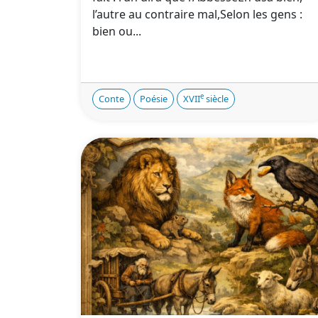
l’autre au contraire mal,Selon les gens :
bien ou...
e
Conte
Poésie
XVII
siècle