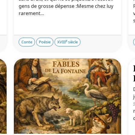
gens de grosse dépense :Mesme chez luy
rarement...
e
Conte
Poésie
XVIII
siècle