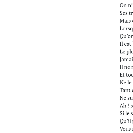
On n’
Ses t
Mais 
Lorsq
Qu’on 
Il est
Le pl
Jamai
Il ne 
Et to
Ne le 
Tant 
Ne su
Ah ! s
Si le
Qu’il
Vous 