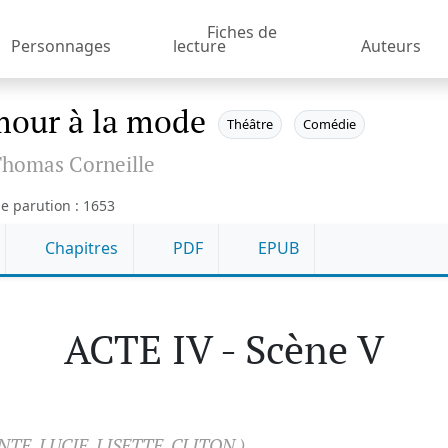
Fiches de
Personnages
lecture
Auteurs
mour à la mode
Théâtre
Comédie
homas Corneille
e parution : 1653
Chapitres
PDF
EPUB
ACTE IV - Scène V
TE, LUCIE, LISETTE, CLITON.)