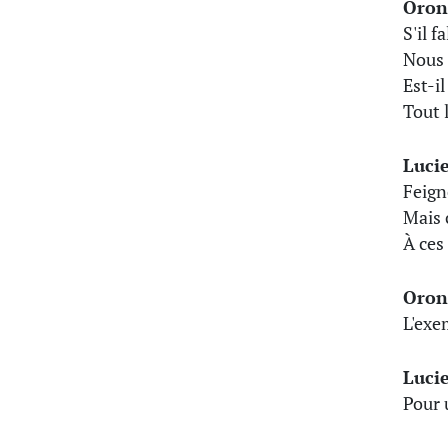
Oron
S'il f
Nous 
Est-i
Tout l
Luci
Feign
Mais 
À ces
Oron
L'exe
Luci
Pour 