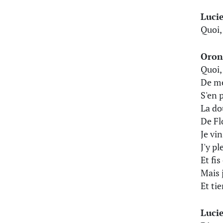
Luci
Quoi,
Oron
Quoi, 
De me
S'en 
La do
De Fl
Je vi
J'y p
Et fi
Mais 
Et tie
Luci