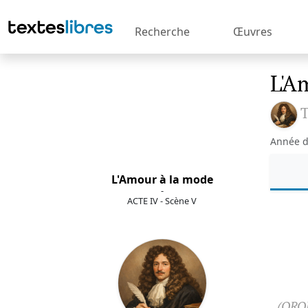
Recherche
Œuvres
L'A
T
Année d
L'Amour à la mode
-
ACTE IV - Scène V
(ORON