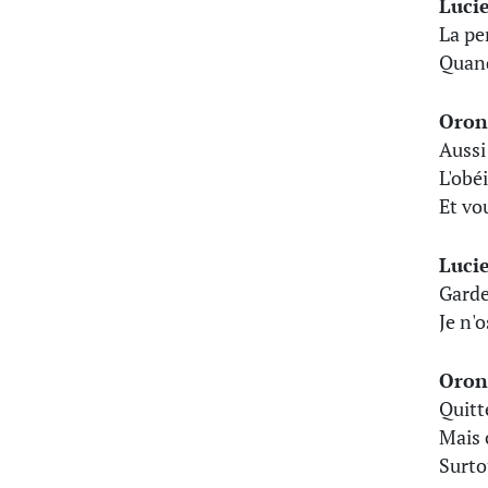
Luci
La pe
Quand
Oron
Aussi
L'obéi
Et vo
Luci
Garde
Je n'o
Oron
Quitte
Mais 
Surto