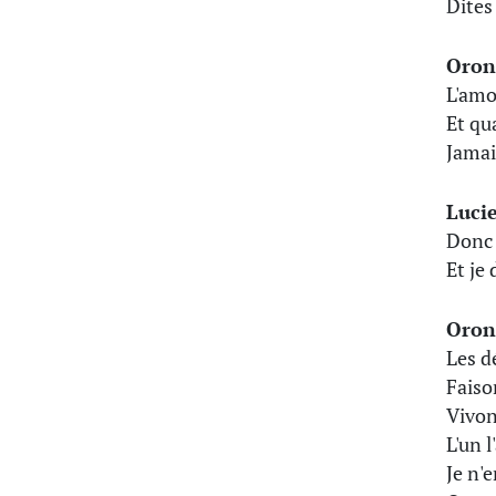
Dites
Oron
L'amou
Et qu
Jama
Luci
Donc 
Et je
Oron
Les d
Faiso
Vivon
L'un 
Je n'