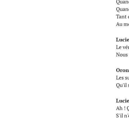
Quand
Quand
Tant 
Au mo
Luci
Le vé
Nous 
Oron
Les s
Qu'il
Luci
Ah ! 
S'il 