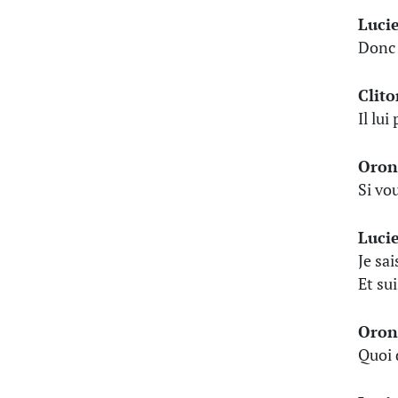
Luci
Donc 
Clito
Il lu
Oron
Si vo
Luci
Je sai
Et su
Oron
Quoi 