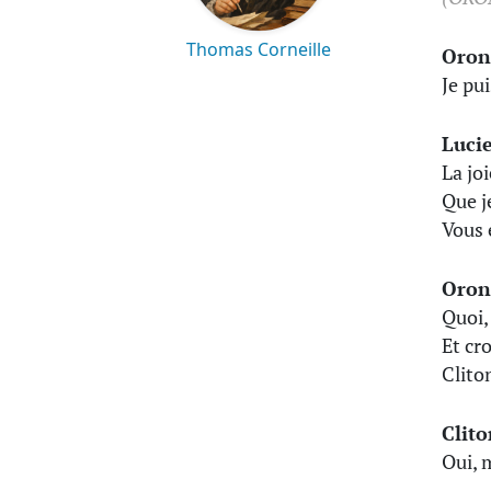
Thomas Corneille
Oron
Je pu
Luci
La jo
Que j
Vous 
Oron
Quoi,
Et cr
Clito
Clito
Oui, 