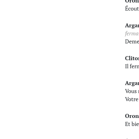
Oron
Écoute
Arga
ferma
Demeu
Clito
Il fe
Arga
Vous m
Votre
Oron
Et bi