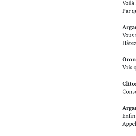
Voilà
Par q
Arga
Vous 
Hâtez
Oron
Vois 
Clito
Conso
Arga
Enfin
Appelo