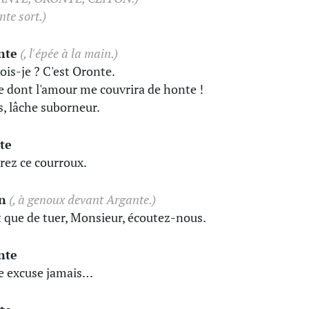
te sort.)
nte
(, l'épée à la main.)
ois-je ? C'est Oronte.
le dont l'amour me couvrira de honte !
, lâche suborneur.
te
ez ce courroux.
n
(, à genoux devant Argante.)
 que de tuer, Monsieur, écoutez-nous.
nte
e excuse jamais…