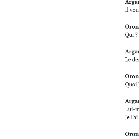
Arga
Il vo
Oron
Qui ?
Arga
Le de
Oron
Quoi 
Arga
Lui-
Je l'a
Oron