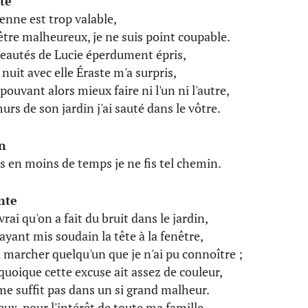
te
enne est trop valable,
être malheureux, je ne suis point coupable.
eautés de Lucie éperdument épris,
 nuit avec elle Éraste m'a surpris,
pouvant alors mieux faire ni l'un ni l'autre,
urs de son jardin j'ai sauté dans le vôtre.
n
s en moins de temps je ne fis tel chemin.
nte
 vrai qu'on a fait du bruit dans le jardin,
'ayant mis soudain la tête à la fenêtre,
vu marcher quelqu'un que je n'ai pu connoître ;
quoique cette excuse ait assez de couleur,
 me suffit pas dans un si grand malheur.
veux, pour l'intérêt de toute ma famille,