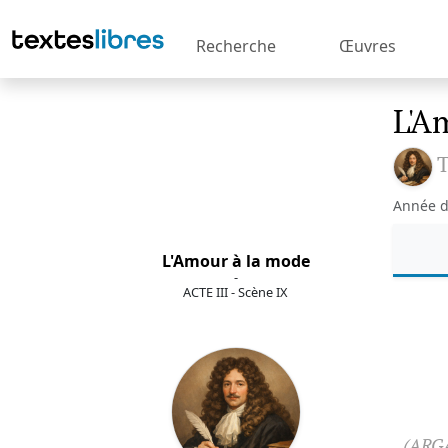
Recherche
Œuvres
L'A
T
Année d
L'Amour à la mode
-
ACTE III - Scène IX
(ARG