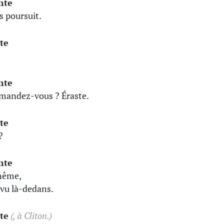
nte
us poursuit.
te
nte
mandez-vous ? Éraste.
te
?
nte
même,
i vu là-dedans.
te
(, à Cliton.)