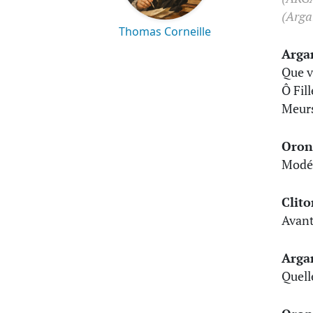
(Argan
Thomas Corneille
Arga
Que v
Ô Fil
Meurs
Oron
Modér
Clito
Avant
Arga
Quell