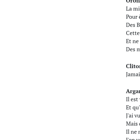
Oron
La mi
Pour 
Des B
Cette
Et ne 
Des m
Clito
Jamai
Arga
Il est
Et qu
J'ai 
Mais 
Il ne
J'en 