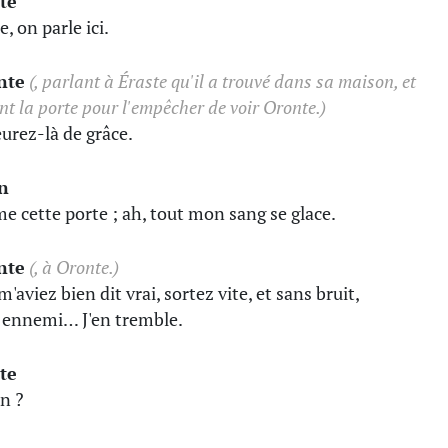
te
, on parle ici.
nte
(, parlant à Éraste qu'il a trouvé dans sa maison, et
nt la porte pour l'empêcher de voir Oronte.)
rez-là de grâce.
n
rme cette porte ; ah, tout mon sang se glace.
nte
(, à Oronte.)
'aviez bien dit vrai, sortez vite, et sans bruit,
 ennemi… J'en tremble.
te
en ?