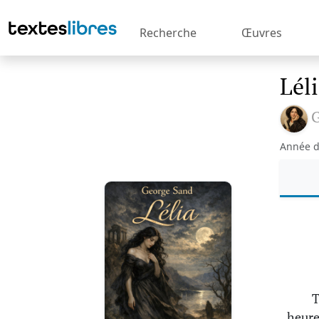
Recherche
Œuvres
Lél
G
Année d
T
heure