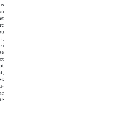
us
où
et
re
au
s,
si
se
et
ut
t,
ez
u-
ne
té