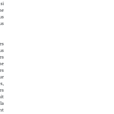
si
ne
us
us
es
us
es
me
es
ur
s,
es
it
la
nt