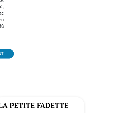
ù,
ne
eu
dû
NT
LA PETITE FADETTE