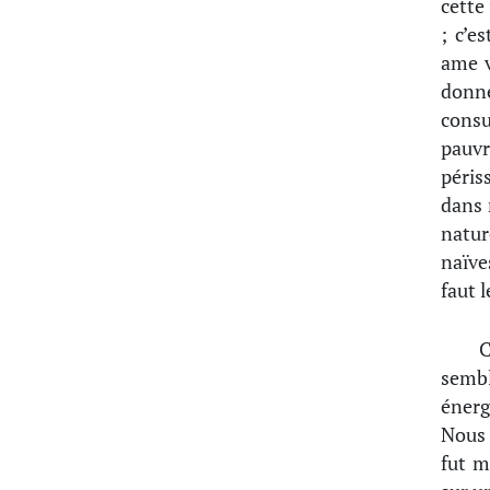
cette
; c’e
ame v
donne
consu
pauv
péris
dans 
natur
naïve
faut l
C
sembl
énerg
Nous 
fut m