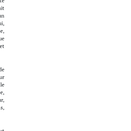
te
it
un
i,
e,
ue
et
de
ur
le
e,
r,
s,
ut