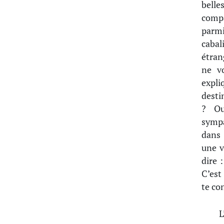
belle
compa
parmi
cabal
étran
ne vo
expl
desti
? Ou
sympa
dans 
une v
dire 
C’est 
te con
L