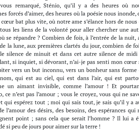
-vous remarqué, Sténio, qu’il y a des heures où no
s forcés d’aimer, des heures où la poésie nous inonde, 
 cœur bat plus vite, où notre ame s’élance hors de nous 
 tous les liens de la volonté pour aller chercher une aut
ù se répandre ? Combien de fois, à l’entrée de la nuit, 
 de la lune, aux premières clartés du jour, combien de foi
le silence de minuit et dans cet autre silence de midi 
lant, si inquiet, si dévorant, n’ai-je pas senti mon cœur 
piter vers un but inconnu, vers un bonheur sans forme 
nom, qui est au ciel, qui est dans l’air, qui est parto
e un aimant invisible, comme l’amour ! Et pourtan
o, ce n’est pas l’amour ; vous le croyez, vous qui ne sav
et qui espérez tout ; moi qui sais tout, je sais qu’il y a a
de l’amour des désirs, des besoins, des espérances qui 
ignent point ; sans cela que serait l’homme ? Il lui a é
dé si peu de jours pour aimer sur la terre !