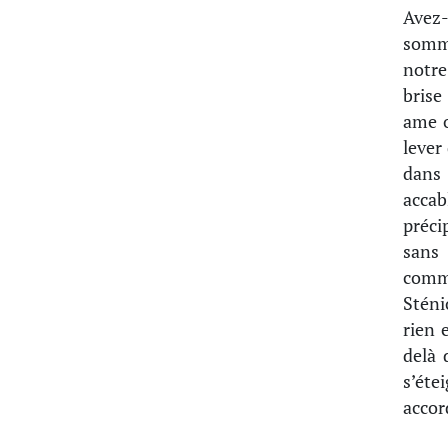
Avez
somme
notre
brise
ame o
lever
dans 
accab
préci
sans 
comm
Sténi
rien 
delà 
s’éte
accor