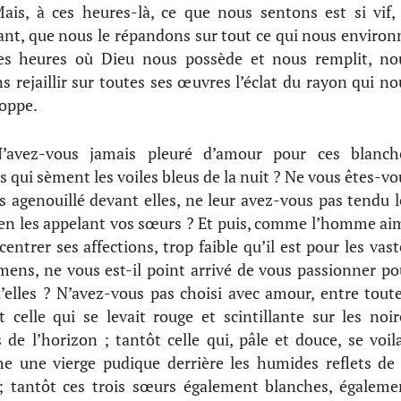
ais, à ces heures-là, ce que nous sentons est si vif, 
ant, que nous le répandons sur tout ce qui nous environ
es heures où Dieu nous possède et nous remplit, no
ns rejaillir sur toutes ses œuvres l’éclat du rayon qui no
oppe.
’avez-vous jamais pleuré d’amour pour ces blanch
es qui sèment les voiles bleus de la nuit ? Ne vous êtes-vo
s agenouillé devant elles, ne leur avez-vous pas tendu l
 en les appelant vos sœurs ? Et puis, comme l’homme ai
centrer ses affections, trop faible qu’il est pour les vast
mens, ne vous est-il point arrivé de vous passionner po
’elles ? N’avez-vous pas choisi avec amour, entre toute
t celle qui se levait rouge et scintillante sur les noir
s de l’horizon ; tantôt celle qui, pâle et douce, se voila
 une vierge pudique derrière les humides reflets de 
; tantôt ces trois sœurs également blanches, égaleme