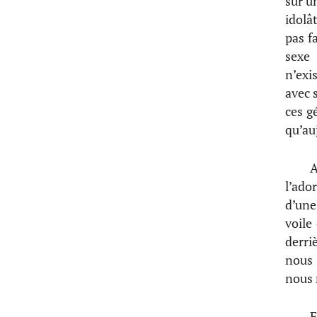
sur u
idolâ
pas f
sexe 
n’exi
avec 
ces g
qu’auj
A
l’ado
d’une
voile
derri
nous 
nous 
E