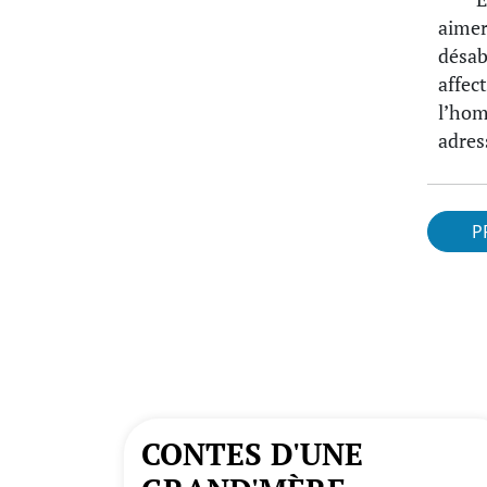
aimer
désab
affec
l’hom
adress
P
CONTES D'UNE