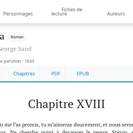
Fiches de
Personnages
lecture
Auteurs
ia
Roman
eorge Sand
e parution : 1833
Chapitres
PDF
EPUB
Chapitre XVIII
u me l’as promis, tu m’aimeras doucement, et nous sero
ux. Ne cherche point à devancer le temps, Sténio, 