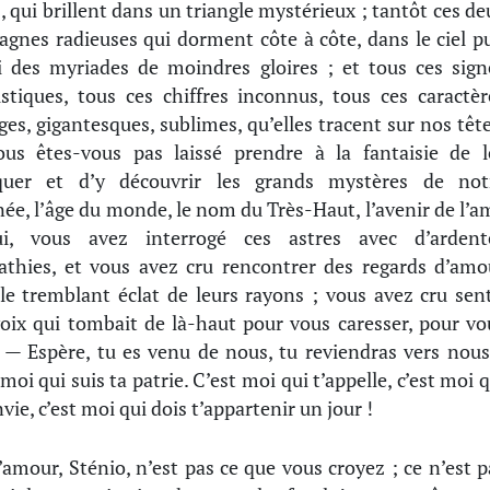
s, qui brillent dans un triangle mystérieux ; tantôt ces de
gnes radieuses qui dorment côte à côte, dans le ciel pu
 des myriades de moindres gloires ; et tous ces sign
istiques, tous ces chiffres inconnus, tous ces caractèr
ges, gigantesques, sublimes, qu’elles tracent sur nos tête
us êtes-vous pas laissé prendre à la fantaisie de l
iquer et d’y découvrir les grands mystères de not
née, l’âge du monde, le nom du Très-Haut, l’avenir de l’a
i, vous avez interrogé ces astres avec d’ardent
thies, et vous avez cru rencontrer des regards d’amo
le tremblant éclat de leurs rayons ; vous avez cru sent
oix qui tombait de là-haut pour vous caresser, pour vo
: — Espère, tu es venu de nous, tu reviendras vers nous
moi qui suis ta patrie. C’est moi qui t’appelle, c’est moi 
vie, c’est moi qui dois t’appartenir un jour !
’amour, Sténio, n’est pas ce que vous croyez ; ce n’est p