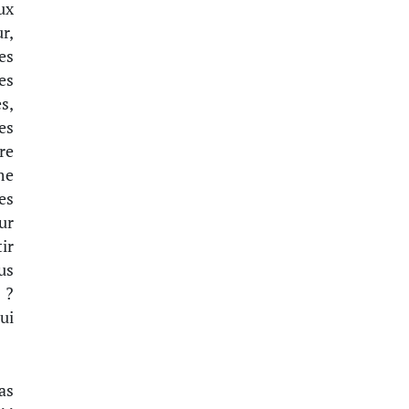
ux
r,
es
es
s,
es
re
me
es
ur
ir
us
 ?
qui
as