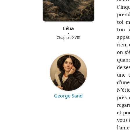
t’inq
prend
toi-mê
Lélia
ton â
-
appau
Chapitre XVIII
rien,
on s’
quand
de se
une t
d’une
N’éti
George Sand
près 
regar
et po
vous 
l’ame