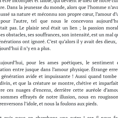
n être incomplet et faible, qui devient le dieu de notre cul
tre. Dans la jeunesse du monde, alors que l’homme n’ava
aussé sa nature et méconnu son propre cœur, l’amour d’
pour l’autre, tel que nous le concevons aujourd’hu
stait pas. Le plaisir seul était un lien ; la passion moral
ses obstacles, ses souffrances, son intensité, est un mal q
énérations ont ignoré. C’est qu’alors il y avait des dieux, 
ourd’hui il n’y en a plus.
ujourd’hui, pour les ames poétiques, le sentiment 
ration entre jusque dans l’amour physique. Étrange erre
 génération avide et impuissante ! Aussi quand tombe 
 divin, et que la créature se montre, chétive et imparfait
ère ces nuages d’encens, derrière cette auréole d’amou
sommes effrayés de notre illusion, nous en rougisson
renversons l’idole, et nous la foulons aux pieds.
t puis nous en cherchons une autre ! car il nous fa