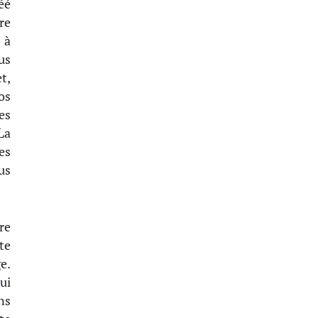
éé
re
 à
us
t,
os
es
La
es
us
re
te
e.
ui
ns