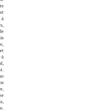
te
st
, à
x,
de
is
e,
et
 à
d,
t.
un
os
e,
me
s,
e.