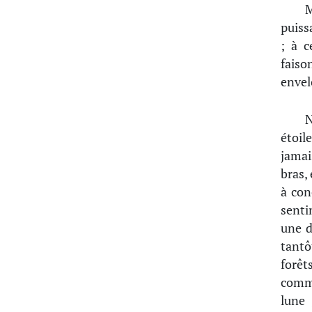
M
puiss
; à c
faiso
envel
N
étoil
jamai
bras,
à con
senti
une d
tantô
forêt
comme
lune 