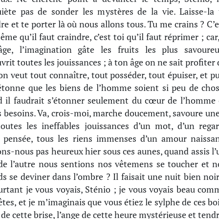
uiète pas de sonder les mystères de la vie. Laisse-la 
re et te porter là où nous allons tous. Tu me crains ? C’e
me qu’il faut craindre, c’est toi qu’il faut réprimer ; car
ge, l’imagination gâte les fruits les plus savoureu
vrit toutes les jouissances ; à ton âge on ne sait profiter 
 on veut tout connaître, tout posséder, tout épuiser, et pu
étonne que les biens de l’homme soient si peu de chos
 il faudrait s’étonner seulement du cœur de l’homme 
s besoins. Va, crois-moi, marche doucement, savoure une
outes les ineffables jouissances d’un mot, d’un regar
 pensée, tous les riens immenses d’un amour naissan
ons-nous pas heureux hier sous ces aunes, quand assis l’
de l’autre nous sentions nos vêtemens se toucher et n
ds se deviner dans l’ombre ? Il faisait une nuit bien noir
urtant je vous voyais, Sténio ; je vous voyais beau com
êtes, et je m’imaginais que vous étiez le sylphe de ces boi
 de cette brise, l’ange de cette heure mystérieuse et tendr