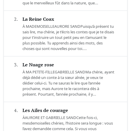
que le merveilleux fût dans la nature, que...
2.
La Reine Coax
À MADEMOISELLEAURORE SANDPuisqu’à présent tu
sais lire, ma chérie, je t’écris les contes que je te disais
pour t’instruire un tout petit peu en t’amusant le
plus possible. Tu apprends ainsi des mots, des
choses qui sont nouvelles pour toi....
3.
Le Nuage rose
À MA PETITE-FILLEGABRIELLE SANDMa chérie, ayant
déjà dédié un conte à ta sœur aînée, je veux te
dédier celui-ci. Tu ne sauras le lire que l’année
prochaine, mais Aurore te le racontera dès à
présent. Pourtant, l’année prochaine, il y...
4.
Les Ailes de courage
ÀAURORE ET GABRIELLE SANDCette fois-ci,
mesdemoiselles chéries, l’histoire sera longue : vous
l’avez demandée comme cela. Si vous vous