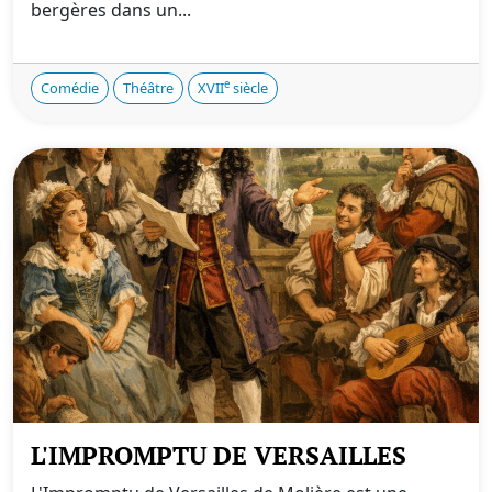
bergères dans un...
e
Comédie
Théâtre
XVII
siècle
L'IMPROMPTU DE VERSAILLES