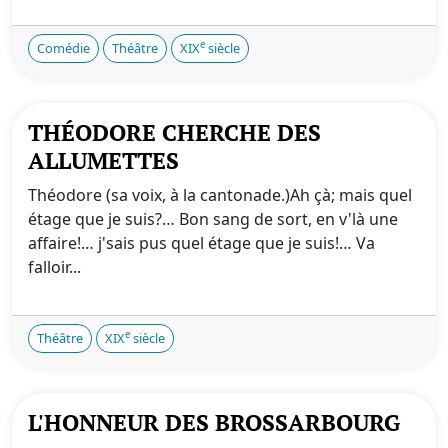
e
Comédie
Théâtre
XIX
siècle
THÉODORE CHERCHE DES
ALLUMETTES
Théodore (sa voix, à la cantonade.)Ah çà; mais quel
étage que je suis?… Bon sang de sort, en v'là une
affaire!… j'sais pus quel étage que je suis!… Va
falloir...
e
Théâtre
XIX
siècle
L'HONNEUR DES BROSSARBOURG