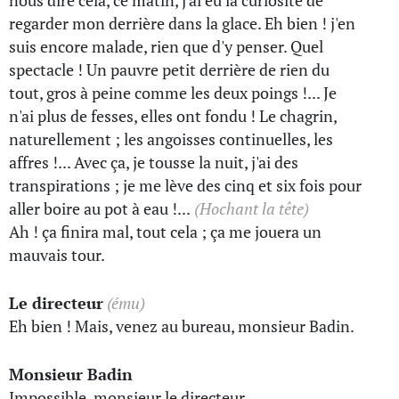
nous dire cela, ce matin, j'ai eu la curiosité de
regarder mon derrière dans la glace. Eh bien ! j'en
suis encore malade, rien que d'y penser. Quel
spectacle ! Un pauvre petit derrière de rien du
tout, gros à peine comme les deux poings !... Je
n'ai plus de fesses, elles ont fondu ! Le chagrin,
naturellement ; les angoisses continuelles, les
affres !... Avec ça, je tousse la nuit, j'ai des
transpirations ; je me lève des cinq et six fois pour
aller boire au pot à eau !...
(Hochant la tête)
Ah ! ça finira mal, tout cela ; ça me jouera un
mauvais tour.
Le directeur
(ému)
Eh bien ! Mais, venez au bureau, monsieur Badin.
Monsieur Badin
Impossible, monsieur le directeur.