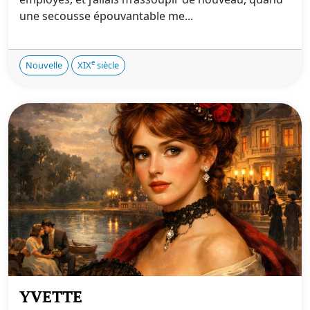
une secousse épouvantable me...
e
Nouvelle
XIX
siècle
YVETTE