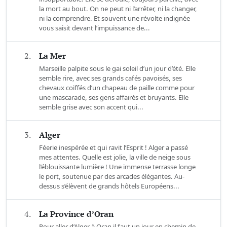
la mort au bout. On ne peut ni l’arrêter, ni la changer,
ni la comprendre. Et souvent une révolte indignée
vous saisit devant l’impuissance de...
2.
La Mer
Marseille palpite sous le gai soleil d’un jour d’été. Elle
semble rire, avec ses grands cafés pavoisés, ses
chevaux coiffés d’un chapeau de paille comme pour
une mascarade, ses gens affairés et bruyants. Elle
semble grise avec son accent qui...
3.
Alger
Féerie inespérée et qui ravit l’Esprit ! Alger a passé
mes attentes. Quelle est jolie, la ville de neige sous
l’éblouissante lumière ! Une immense terrasse longe
le port, soutenue par des arcades élégantes. Au-
dessus s’élèvent de grands hôtels Européens...
4.
La Province d’Oran
Pour aller d’Alger à Oran il faut un jour en chemin de