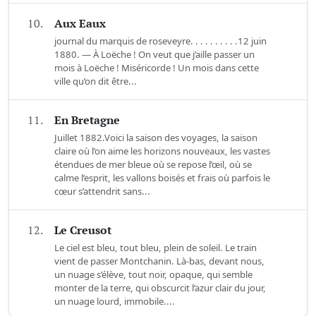
10.
Aux Eaux
journal du marquis de roseveyre. . . . . . . . . .12 juin
1880. — À Loëche ! On veut que j’aille passer un
mois à Loëche ! Miséricorde ! Un mois dans cette
ville qu’on dit être...
11.
En Bretagne
Juillet 1882.Voici la saison des voyages, la saison
claire où l’on aime les horizons nouveaux, les vastes
étendues de mer bleue où se repose l’œil, où se
calme l’esprit, les vallons boisés et frais où parfois le
cœur s’attendrit sans...
12.
Le Creusot
Le ciel est bleu, tout bleu, plein de soleil. Le train
vient de passer Montchanin. Là-bas, devant nous,
un nuage s’élève, tout noir, opaque, qui semble
monter de la terre, qui obscurcit l’azur clair du jour,
un nuage lourd, immobile....