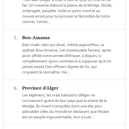
fer. On traverse d’abord la plaine de la Mitidja, fertile,
ombragée, peuplée. Voilà ce qu’on montre au
nouvel arrivé pour lui prouver la fécondité de notre
colonie. Certes...
5.
Bou-Amama
Bien malin celui qui dirait, même aujourd’hui. ce
qu’était Bou-Amama. Cet insaisissable farceur, après
avoir affolé notre armée d’Afrique, a disparu si
complètement qu’on commence à supposer qu’il n’a
jamais existé.Des officiers dignes de foi, qui
croyaient le connaître, me...
6.
Province d'Alger
Les Algériens, les vrais habitants d’Alger ne
connaissent guère de leur pays que la plaine de la
Mitidja. Ils vivent tranquilles dans une des plus
adorables villes du monde en déclarant que l’Arabe
est un peuple ingouvernable, bon à tuer...